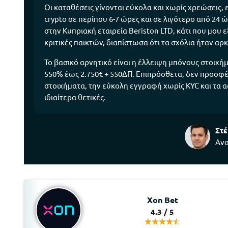
Οι καταθέσεις γίνονται εύκολα και χωρίς χρεώσεις, 
crypto σε περίπου 6-7 ώρες και σε λιγότερο από 24 
στην Κυπριακή εταιρεία Beriston LTD, κάτι που μο
κριτικές παικτών, διαπίστωσα ότι τα σχόλια ήταν αρκ
Το βασικό αρνητικό είναι η έλλειψη μπόνους στοι
550% έως 2.750€ + 550ΔΠ. Επιπρόσθετα, δεν προσφέ
στοιχήματα, την εύκολη εγγραφή χωρίς KYC και τα 
ιδιαίτερα θετικές.
Στέ
Ανα
Xon Bet
4.3 / 5