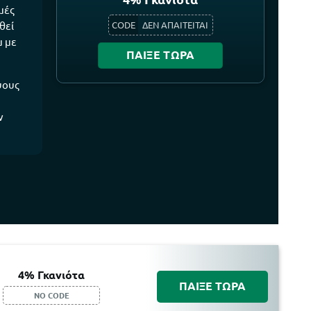
μές
θεί
CODE
ΔΕΝ ΑΠΑΙΤΕΙΤΑΙ
μ με
ΠΑΙΞΕ ΤΩΡΑ
ψους
ν
4% Γκανιότα
ΠΑΙΞΕ ΤΩΡΑ
NO CODE