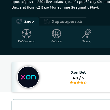
προσφέρονται 250+ live μπλάκτζακ, 40+ ρουλέτες, 60+ μπακ
Baccarat (Iconic21) και Money Time (Pragmatic Play).
Σπορ
Χαρακτηριστικά
Ποδόσφαιρο
Μπάσκετ
Τέννις
Xon Bet
4.3 / 5