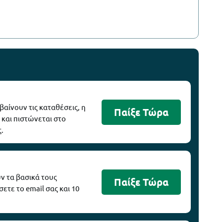
αίνουν τις καταθέσεις, η
Παίξε Τώρα
και πιστώνεται στο
.
 τα βασικά τους
Παίξε Τώρα
ετε το email σας και 10