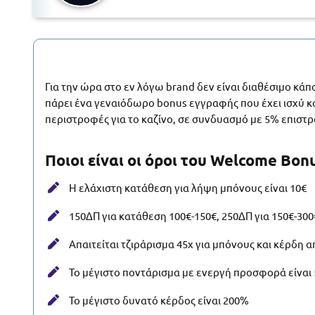
Για την ώρα στο εν λόγω brand δεν είναι διαθέσιμο κάπ
πάρει ένα γεναιόδωρο bonus εγγραφής που έχει ισχύ κα
περιστροφές για το καζίνο, σε συνδυασμό με 5% επιστ
Ποιοι είναι οι όροι του Welcome Bon
Η ελάχιστη κατάθεση για λήψη μπόνους είναι 10€
150ΔΠ για κατάθεση 100€-150€, 250ΔΠ για 150€-300
Απαιτείται τζιράρισμα 45x για μπόνους και κέρδη απ
Το μέγιστο ποντάρισμα με ενεργή προσφορά είναι 
Το μέγιστο δυνατό κέρδος είναι 200%