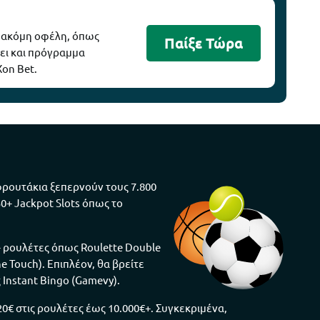
ά ακόμη οφέλη, όπως
Παίξε Τώρα
τει και πρόγραμμα
Xon Bet.
φρουτάκια ξεπερνούν τους 7.800
50+ Jackpot Slots όπως το
+ ρουλέτες όπως Roulette Double
 Touch). Επιπλέον, θα βρείτε
 Instant Bingo (Gamevy).
,20€ στις ρουλέτες έως 10.000€+. Συγκεκριμένα,