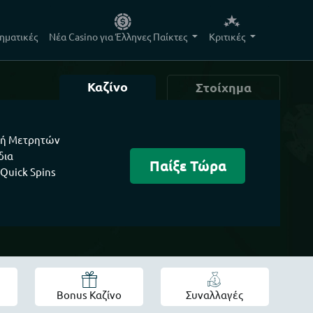
ηματικές
Νέα Casino για Έλληνες Παίκτες
Κριτικές
Καζίνο
Στοίχημα
φή Μετρητών
δια
Παίξε Τώρα
 Quick Spins
Bonus Καζίνο
Συναλλαγές