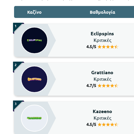
Καζίνο
Βαθμολογία
1
Eclipspins
Κριτικές
4.5
/5
2
Grattiano
Κριτικές
4.7
/5
3
Kazeeno
Κριτικές
4.5
/5