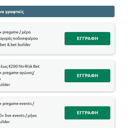
 να γραφτείς
+ pregame / μέρα
ΕΓΓΡΑΦΗ
αγορές ποδοσφαίρου
bet & bet builder
έως €200 No-Risk Bet
+ pregame αγώνες/
ΕΓΓΡΑΦΗ
α
uilder
+ pregame events /
ΕΓΓΡΑΦΗ
0+ live events / μήνα
uilder