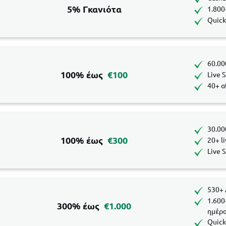
5% Γκανιότα
1.800
Quick
60.00
100% έως
€100
Live 
40+ α
30.00
100% έως
€300
20+ l
Live 
530+
1.600
300% έως
€1.000
ημέρ
Quick