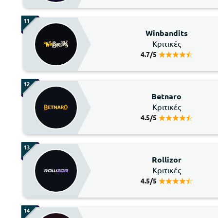
11
Winbandits
Κριτικές
4.7
/5
12
Betnaro
Κριτικές
4.5
/5
13
Rollizor
Κριτικές
4.5
/5
14