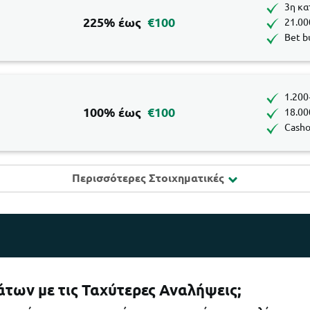
3η κα
225% έως
€100
21.00
Bet b
1.200
100% έως
€100
18.00
Casho
Περισσότερες Στοιχηματικές
άτων με τις Ταχύτερες Αναλήψεις;