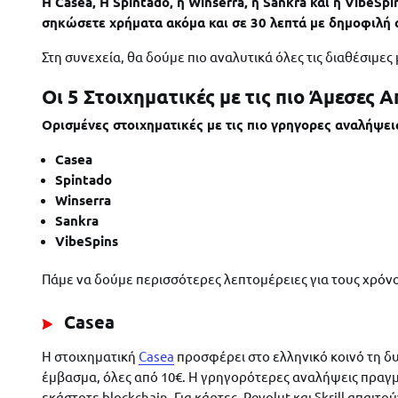
Η Casea, Η Spintado, η Winserra, η Sankra και η VibeSp
σηκώσετε χρήματα ακόμα και σε 30 λεπτά με δημοφιλή c
Στη συνεχεία, θα δούμε πιο αναλυτικά όλες τις διαθέσιμε
Οι 5 Στοιχηματικές με τις πιο Άμεσες
Ορισμένες στοιχηματικές με τις πιο γρηγορες αναλήψεις 
Casea
Spintado
Winserra
Sankra
VibeSpins
Πάμε να δούμε περισσότερες λεπτομέρειες για τους χρό
Casea
Η στοιχηματική
Casea
προσφέρει στο ελληνικό κοινό τη δυ
έμβασμα, όλες από 10€. Η γρηγορότερες αναλήψεις πραγμα
εκάστοτε blockchain. Για κάρτες, Revolut και Skrill απαι