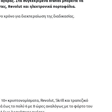
ις αγοράς. Στα συγκεκριμένα brands μπορείτε να
τες, Revolut και ηλεκτρονικά πορτοφόλια.
νο χρόνο για διεκπεραίωση της διαδικασίας.
0+ κρυπτονομίσματα, Revolut, Skrill και τραπεζικό
τά έως το πολύ 6 με 8 ώρες αναλόγως με το φόρτο του
 1 έως 3 εργάσιμες ημέρες.