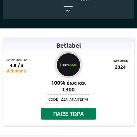
+2
Betlabel
ΒΑΘΜΟΛΟΓΙΑ
ΙΔΡΥΘΗΚΕ
4.8 / 5
2024
100% έως και
€300
CODE
ΔΕΝ ΑΠΑΙΤΕΙΤΑΙ
ΠΑΙΞΕ ΤΩΡΑ