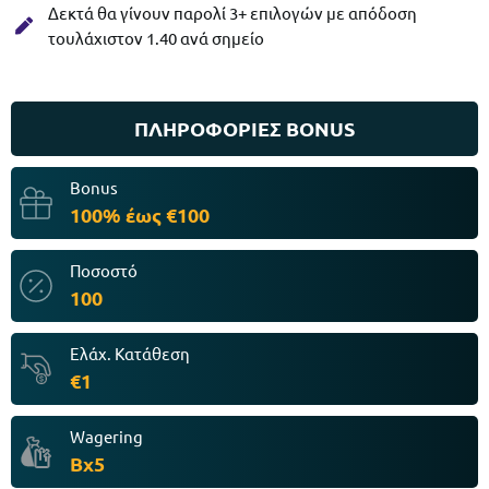
Δεκτά θα γίνουν παρολί 3+ επιλογών με απόδοση
τουλάχιστον 1.40 ανά σημείο
ΠΛΗΡΟΦΟΡΙΕΣ BONUS
Bonus
100% έως
€100
Ποσοστό
100
Ελάχ. Κατάθεση
€1
Wagering
Bx5