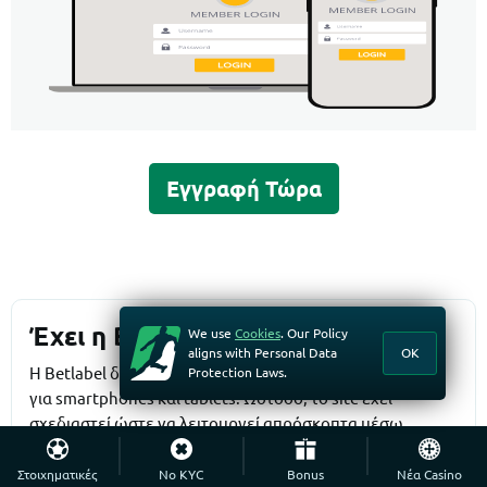
Εγγραφή Τώρα
Έχει η Betlabel App;
We use
Cookies
. Our Policy
aligns with Personal Data
OK
Η Betlabel δεν έχει λανσάρει ακόμα επίσημη εφαρμογή
Protection Laws.
για smartphones και tablets. Ωστόσο, το site έχει
σχεδιαστεί ώστε να λειτουργεί απρόσκοπτα μέσω
browser σε Android, iOS και Windows, εξασφαλίζοντας
άριστη εμπειρία χρήσης χωρίς προβλήματα ταχύτητας.
Στοιχηματικές
No KYC
Bonus
Νέα Casino