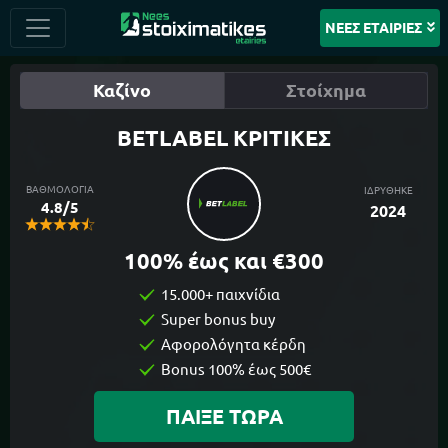
ΝΕΕΣ ΕΤΑΙΡΙΕΣ
Καζίνο
Στοίχημα
BETLABEL ΚΡΙΤΙΚΈΣ
ΒΑΘΜΟΛΟΓΙΑ
ΙΔΡΥΘΗΚΕ
4.8/5
2024
100% έως και
€300
15.000+ παιχνίδια
Super bonus buy
Αφορολόγητα κέρδη
Bonus 100% έως 500€
ΠΑΊΞΕ ΤΏΡΑ