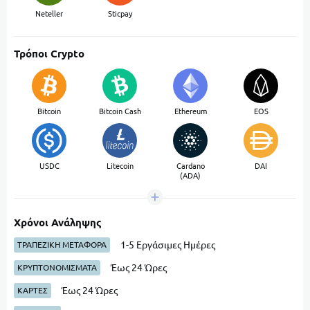
Neteller
Sticpay
Τρόποι Crypto
Bitcoin
Bitcoin Cash
Ethereum
EOS
USDC
Litecoin
Cardano
DAI
(ADA)
Χρόνοι Ανάληψης
1-5 Εργάσιμες Ημέρες
ΤΡΑΠΕΖΙΚΉ ΜΕΤΑΦΟΡΆ
Έως 24 Ώρες
ΚΡΥΠΤΟΝΟΜΊΣΜΑΤΑ
Έως 24 Ώρες
ΚΆΡΤΕΣ