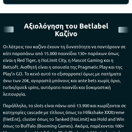
Αξιολόγηση του Betlabel
Καζίνο
Οι λάτρεις του καζίνο έχουν τη δυνατότητα να ποντάρουν σε
κάτι παραπάνω από 15.000 παιχνίδια 130+ παρόχων όπως
είναι η Red Tiger, η NoLimit City, η Mascot Gaming και η
Betsoft. Αισθητή είναι η απουσία της Pragmatic Play και της
Play’n GO. Το κενό αυτό το εξισορροπεί όμως με πατήματα
άνω των 20€, αγοραστά μπόνους και ante bets χωρίς όριο,
turbo/quick spins, αυτόματο παιχνίδι και δοκιμαστική
λειτουργία.
Παράλληλα, τα slots είναι πάνω από 13.900 και χωρίζονται σε
κατηγορίες cascade με τίτλους όπως το Milkshake XXXtreme
(NetEnt), cluster όπως το Tanked (NoLimit) και Hold and Win
όπως το Buffalo (Booming Games). Ακόμα, παρέχονται 100+