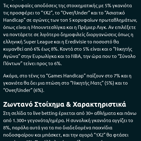
Τις κορυφαίες αποδόσεις της στοιχηματικής με 5% γκανιότα
τις προσφέρει το “1Χ2”, το “Over/Under” και το “Ασιατικό
Handicap” σε αγώνες των τοπ 5 κορυφαίων πρωταθλημάτων,
όπως είναι η Μπουντεσλίγκα και η Πρέμιερ Λιγκ. Αν επιλέξετε
να ποντάρετε σε λιγότερο δημοφιλείς διοργανώσεις όπως η
ελληνική Super League και η Eredivisie το ποσοστό θα
κυμανθεί από 6% έως 8%. Κοντά στο 5% είναι και ο “Νικητής
Αγώνα” στην Ευρωλίγκα και το NBA, την ώρα που το “Σύνολο
Πόντων” τείνει προς το 6%.
Ακόμα, στο τένις τα “Games Handicap” παίζουν στο 7% και η
γκανιότα θα δει μια πτώση στο “Νικητής Ματς” (5%) και το
“Over/Under” (6%).
Ζωντανό Στοίχημα & Χαρακτηριστικά
Στη σελίδα το live betting έρχεται από 30+ αθλήματα και πάνω
από 1.300+ γεγονότα/ημέρα. Η συνολική γκανιότα αγγίζει το
8%, παρόλα αυτά για τα πιο διαδεδομένα παιχνίδια
ποδοσφαίρου και μπάσκετ, και την αγορά “1Χ2” θα φτάσει