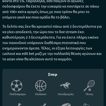
κοντά στο 5%. Παράλληλα, όσο παίζουν οι αγώνες
ποδοσφαίρου θα έχετε την ευκαιρία να ποντάρετε σε πάνω
από 100+ extra αγορές όπως με ποιο τρόπο θα μπει το
επόμενο γκολ και ποια ομάδα θα το βάλει.
Το δελτίο σας δεν θα χρειαστεί πάνω από 2 δευτερόλεπτα για
να γίνει αποδεκτό, την ώρα που το live stream έχει
καθυστέρηση 2-3 δευτερόλεπτα. Για να έχετε πλήρη εικόνα
του παιχνιδιού υπάρχουν διαθέσιμα στατιστικά που
ενημερώνονται άμεσα. Τέλος, οι εξτρα λειτουργίες των
cashout και edit bet μαζί με την πολλαπλή θέαση αγώνων και
το asian view θα κλείσουν αυτό το κομμάτι.
Σπορ
Ποδόσφαιρο
Μπάσκετ
Ιπποδρομίες
Τέννις