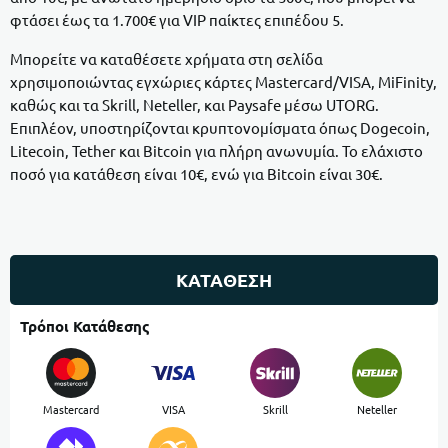
φτάσει έως τα 1.700€ για VIP παίκτες επιπέδου 5.
Μπορείτε να καταθέσετε χρήματα στη σελίδα
χρησιμοποιώντας εγχώριες κάρτες Mastercard/VISA, MiFinity,
καθώς και τα Skrill, Neteller, και Paysafe μέσω UTORG.
Επιπλέον, υποστηρίζονται κρυπτονομίσματα όπως Dogecoin,
Litecoin, Tether και Bitcoin για πλήρη ανωνυμία. Το ελάχιστο
ποσό για κατάθεση είναι 10€, ενώ για Bitcoin είναι 30€.
ΚΑΤΑΘΕΣΗ
Τρόποι Κατάθεσης
Mastercard
VISA
Skrill
Neteller