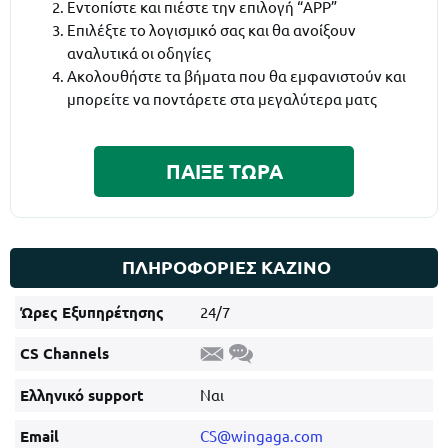
Εντοπίστε και πιέστε την επιλογή “APP”
Επιλέξτε το λογισμικό σας και θα ανοίξουν
αναλυτικά οι οδηγίες
Ακολουθήστε τα βήματα που θα εμφανιστούν και
μπορείτε να ποντάρετε στα μεγαλύτερα ματς
ΠΑΊΞΕ ΤΏΡΑ
ΠΛΗΡΟΦΟΡΙΕΣ ΚΑΖΙΝΟ
Ώρες Εξυπηρέτησης
24/7
CS Channels
Ελληνικό support
Ναι
Email
CS@wingaga.com