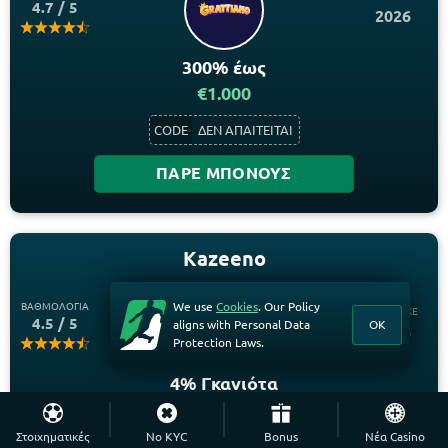
4.7 / 5
2026
300% έως
€1.000
CODE
ΔΕΝ ΑΠΑΙΤΕΙΤΑΙ
ΠΑΡΕ ΜΠΟΝΟΥΣ
Kazeeno
We use
Cookies
. Our Policy
ΒΑΘΜΟΛΟΓΙΑ
ΙΔΡΥΘΗΚΕ
4.5 / 5
aligns with Personal Data
OK
2026
Protection Laws.
4% Γκανιότα
CODE
ΔΕΝ ΑΠΑΙΤΕΙΤΑΙ
Στοιχηματικές
No KYC
Bonus
Νέα Casino