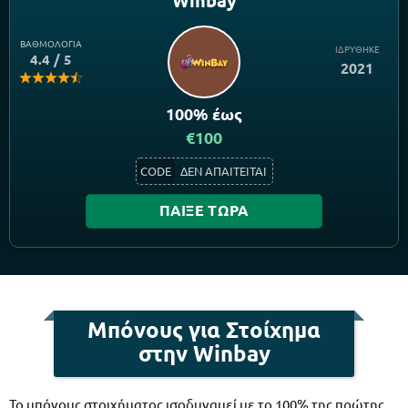
Winbay
ΒΑΘΜΟΛΟΓΙΑ
ΙΔΡΥΘΗΚΕ
4.4 / 5
2021
100% έως
€100
CODE
ΔΕΝ ΑΠΑΙΤΕΙΤΑΙ
ΠΑΙΞΕ ΤΩΡΑ
Μπόνους για Στοίχημα
στην Winbay
Το μπόνους στοιχήματος ισοδυναμεί με το 100% της πρώτης