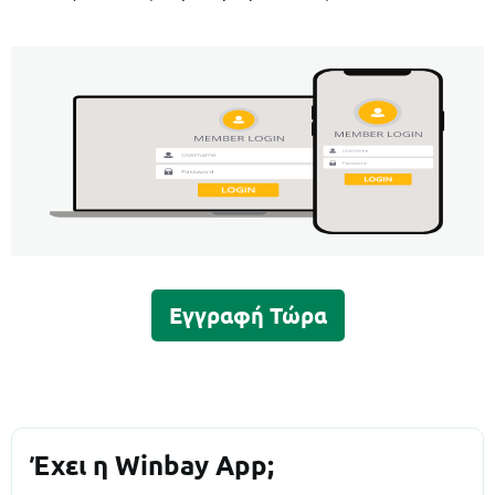
Εγγραφή Τώρα
Έχει η Winbay App;