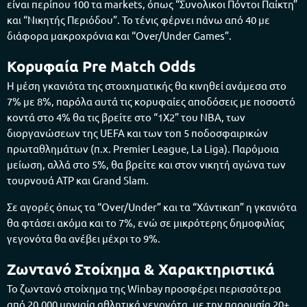
είναι περίπου 100 τα markets, όπως “Συνολικοι Πόντοι Παίκτη”
και “Νικητής Περιόδου”. Το τένις φέρνει πάνω από 40 με
διάφορα μακροχρόνια και “Over/Under Games”.
Κορυφαία Pre Match Odds
Η μέση γκανιότα της στοιχηματικής θα κινηθεί ανάμεσα στο
7% με 8%, παρόλα αυτά τις κορυφαίες αποδόσεις με ποσοστό
κοντά στο 4% θα τις βρείτε στο “1Χ2” του NBA, των
διοργανώσεων της UEFA και των τοπ 5 ποδοσφαιρικών
πρωταθλημάτων (π.χ. Premier League, La Liga). Παρόμοια
μείωση, αλλά στο 5%, θα βρείτε και στον νικητή αγώνα των
τουρνουά ATP και Grand Slam.
Σε αγορές όπως τα “Over/Under” και τα “Χάντικαπ” η γκανιότα
θα φτάσει ακόμα και το 7%, ενώ σε μικρότερης δημοφιλίας
γεγονότα θα ανέβει μέχρι το 9%.
Ζωντανό Στοίχημα & Χαρακτηριστικά
Το ζωντανό στοίχημα της Winbay προσφέρει περισσότερα
από 20.000 μηνιαία αθλητικά γεγονότα, με την παρουσία 20+