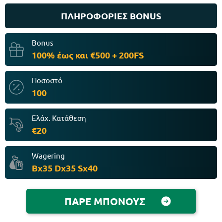
ΠΛΗΡΟΦΟΡΙΕΣ BONUS
Bonus
100% έως και
€500 + 200FS
Ποσοστό
100
Ελάχ. Κατάθεση
€20
Wagering
Bx35 Dx35 Sx40
ΠΑΡΕ ΜΠΟΝΟΥΣ