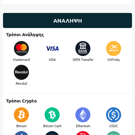
ΑΝΑΛΗΨΗ
Τρόποι Ανάληψης
Mastercard
VISA
SEPA Transfer
MiFinity
Revolut
Τρόποι Crypto
Bitcoin
Bitcoin Cash
Ethereum
USDC