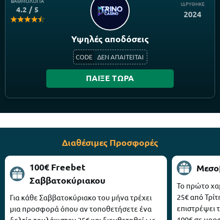
ΒΑΘΜΟΛΟΓΙΑ
ΙΔΡΥΘΗΚΕ
4.2 / 5
2024
Υψηλές αποδόσεις
CODE
ΔΕΝ ΑΠΑΙΤΕΙΤΑΙ
ΠΑΙΞΕ ΤΩΡΑ
Διαθέσιμες Προσφορές
100€ Freebet
Μεσο
Σαββατοκύριακου
Το πρώτο χα
25€ από Τρίτ
Για κάθε Σαββατοκύριακο του μήνα τρέχει
επιστρέψει 
μια προσφορά όπου αν τοποθετήσετε ένα
100€ σε μορφ