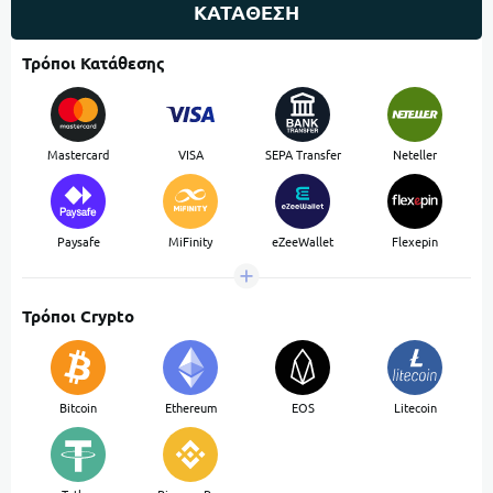
ΚΑΤΑΘΕΣΗ
Τρόποι Κατάθεσης
Mastercard
VISA
SEPA Transfer
Neteller
Paysafe
MiFinity
eZeeWallet
Flexepin
Τρόποι Crypto
Bitcoin
Ethereum
EOS
Litecoin