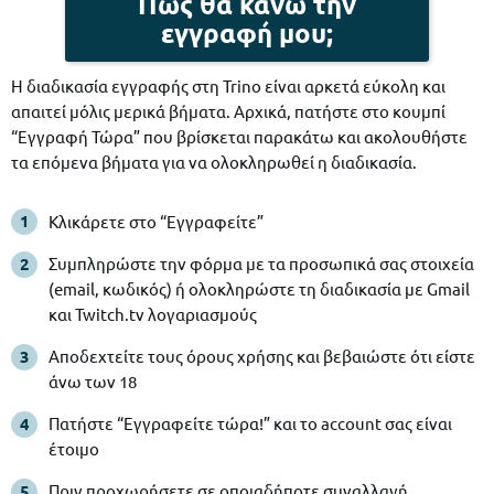
Πως θα κάνω την
εγγραφή μου;
Η διαδικασία εγγραφής στη Trino είναι αρκετά εύκολη και
απαιτεί μόλις μερικά βήματα. Αρχικά, πατήστε στο κουμπί
“Εγγραφή Τώρα” που βρίσκεται παρακάτω και ακολουθήστε
τα επόμενα βήματα για να ολοκληρωθεί η διαδικασία.
1
Κλικάρετε στο “Εγγραφείτε”
2
Συμπληρώστε την φόρμα με τα προσωπικά σας στοιχεία
(email, κωδικός) ή ολοκληρώστε τη διαδικασία με Gmail
και Twitch.tv λογαριασμούς
3
Αποδεχτείτε τους όρους χρήσης και βεβαιώστε ότι είστε
άνω των 18
4
Πατήστε “Εγγραφείτε τώρα!” και το account σας είναι
έτοιμο
5
Πριν προχωρήσετε σε οποιαδήποτε συναλλαγή