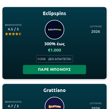
Eclipspins
ΒΑΘΜΟΛΟΓΙΑ
ΙΔΡΥΘΗΚΕ
4.5 / 5
2026
300% έως
€1.000
CODE
ΔΕΝ ΑΠΑΙΤΕΙΤΑΙ
ΠΑΡΕ ΜΠΟΝΟΥΣ
Grattiano
ΒΑΘΜΟΛΟΓΙΑ
ΙΔΡΥΘΗΚΕ
4.7 / 5
2026