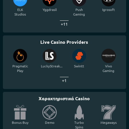
ELK
Yggdrasil
Push
Igrosoft
Studios
Gaming
+11
Live Casino Providers
Pragmatic
LuckyStreak...
Swintt
Vivo
Play
Gaming
+1
Χαρακτηριστικά Casino
Bonus Buy
Demo
Turbo
Megaways
Spins