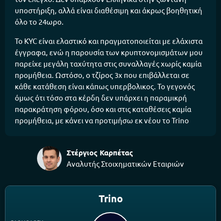
υποστήριξη, αλλά είναι διαθέσιμη και άκρως βοηθητική
όλο το 24ωρο.
Το KYC είναι ελαστικό και πραγματοποιείται με ελάχιστα
έγγραφα, ενώ η παρουσία των κρυπτονομισμάτων μου
παρείχε μεγάλη ταχύτητα στις συναλλαγές χωρίς καμία
προμήθεια. Ωστόσο, ο τζίρος 3x που επιβάλλεται σε
κάθε κατάθεση είναι κάπως υπερβολικος. Το γεγονός
όμως ότι τόσο στα κέρδη δεν υπάρχει η παραμικρή
παρακράτηση φόρου, όσο και στις καταθέσεις καμία
προμήθεια, με κάνει να προτιμήσω εκ νέου το Trino
Στέργιος Καρπέτας
Αναλυτής Στοιχηματικών Εταιριών
Trino