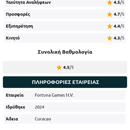
Ταχύτητα Αναλήψεων
4.5
/5
Προσφορές
4.7
/5
Εξυπηρέτηση
4.4
/5
Κινητό
4.3
/5
Συνολική Βαθμολογία
4.5
/5
ΠΛΗΡΟΦΟΡΙΕΣ ΕΤΑΙΡΕΙΑΣ
Εταιρεία
Fortuna Games N.V.
Ιδρύθηκε
2024
Άδεια
Curacao