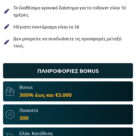
Το διαθέσιμο χρονικό διάστημα για το rollover είναι 10
ημέρες
Μέγιστο ποντάρισμα είναι τα 5€
Δεν μπορείτε να συνδυάσετε τις προσφορές μεταξύ
τους.
ΠΛΗΡΟΦΟΡΙΕΣ BONUS
Bonus
300% έως και
€3.000
Ποσοστό
300
Ελάχ. Κατάθεση