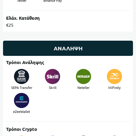
Tether
Binance Pay
Ελάχ. Κατάθεση
€25
ΑΝΑΛΗΨΗ
Τρόποι Ανάληψης
SEPA Transfer
Skrill
Neteller
MiFinity
eZeeWallet
Τρόποι Crypto