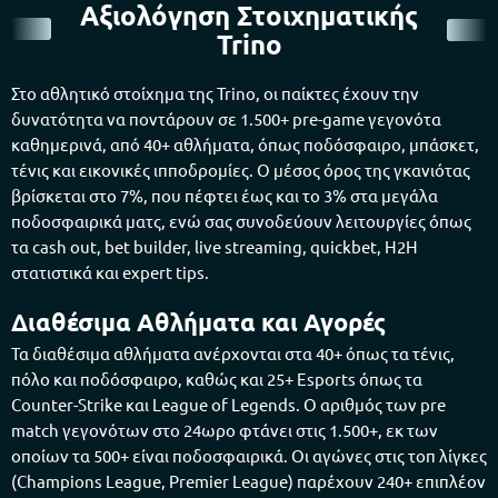
Αξιολόγηση Στοιχηματικής
Trino
Στο αθλητικό στοίχημα της Trino, οι παίκτες έχουν την
δυνατότητα να ποντάρουν σε 1.500+ pre-game γεγονότα
καθημερινά, από 40+ αθλήματα, όπως ποδόσφαιρο, μπάσκετ,
τένις και εικονικές ιπποδρομίες. Ο μέσος όρος της γκανιότας
βρίσκεται στο 7%, που πέφτει έως και το 3% στα μεγάλα
ποδοσφαιρικά ματς, ενώ σας συνοδεύουν λειτουργίες όπως
τα cash out, bet builder, live streaming, quickbet, H2H
στατιστικά και expert tips.
Διαθέσιμα Αθλήματα και Αγορές
Τα διαθέσιμα αθλήματα ανέρχονται στα 40+ όπως τα τένις,
πόλο και ποδόσφαιρο, καθώς και 25+ Esports όπως τα
Counter-Strike και League of Legends. Ο αριθμός των pre
match γεγονότων στο 24ωρο φτάνει στις 1.500+, εκ των
οποίων τα 500+ είναι ποδοσφαιρικά. Οι αγώνες στις τοπ λίγκες
(Champions League, Premier League) παρέχουν 240+ επιπλέον