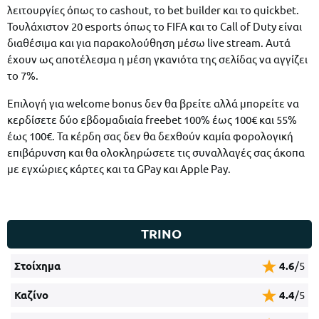
λειτουργίες όπως το cashout, το bet builder και το quickbet.
Τουλάχιστον 20 esports όπως το FIFA και το Call of Duty είναι
διαθέσιμα και για παρακολούθηση μέσω live stream. Αυτά
έχουν ως αποτέλεσμα η μέση γκανιότα της σελίδας να αγγίζει
το 7%.
Επιλογή για welcome bonus δεν θα βρείτε αλλά μπορείτε να
κερδίσετε δύο εβδομαδιαία freebet 100% έως 100€ και 55%
έως 100€. Τα κέρδη σας δεν θα δεχθούν καμία φορολογική
επιβάρυνση και θα ολοκληρώσετε τις συναλλαγές σας άκοπα
με εγχώριες κάρτες και τα GPay και Apple Pay.
TRINO
Στοίχημα
4.6
/5
Καζίνο
4.4
/5