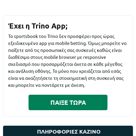
Έχει η Trino App;
Το sportsbook του Trino δεν προσφέρει προς ώρας
εξειδικευμένο app για mobile betting. Όμως μπορείτε να
παίξετε από τις προσωπικές σας συσκευές καθώς είναι
διαθέσιμο στους mobile browser με responsive
σχεδιασμό που προσαρμόζεται άνετα σε κάθε μέγεθος
και ανάλυση οθόνης. Το μόνο που χρειάζεται από εσάς
είναι να αναζητήσετε τη στοιχηματική στη συσκευή σας
και μπορείτε να ποντάρετε με άνεση.
ΠΑΊΞΕ ΤΏΡΑ
ΠΛΗΡΟΦΟΡΙΕΣ ΚΑΖΙΝΟ