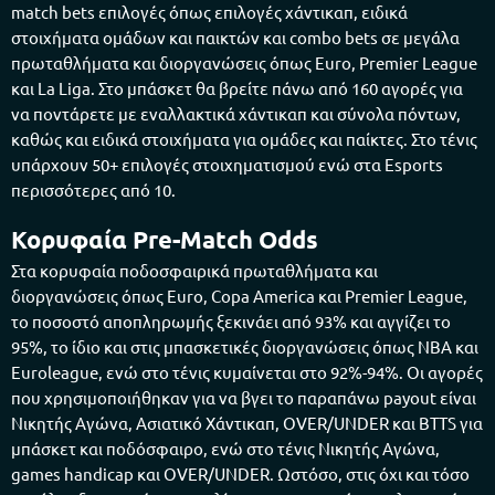
match bets επιλογές όπως επιλογές χάντικαπ, ειδικά
στοιχήματα ομάδων και παικτών και combo bets σε μεγάλα
πρωταθλήματα και διοργανώσεις όπως Euro, Premier League
και La Liga. Στο μπάσκετ θα βρείτε πάνω από 160 αγορές για
να ποντάρετε με εναλλακτικά χάντικαπ και σύνολα πόντων,
καθώς και ειδικά στοιχήματα για ομάδες και παίκτες. Στο τένις
υπάρχουν 50+ επιλογές στοιχηματισμού ενώ στα Esports
περισσότερες από 10.
Κορυφαία Pre-Match Odds
Στα κορυφαία ποδοσφαιρικά πρωταθλήματα και
διοργανώσεις όπως Euro, Copa America και Premier League,
το ποσοστό αποπληρωμής ξεκινάει από 93% και αγγίζει το
95%, το ίδιο και στις μπασκετικές διοργανώσεις όπως NBA και
Euroleague, ενώ στο τένις κυμαίνεται στο 92%-94%. Οι αγορές
που χρησιμοποιήθηκαν για να βγει το παραπάνω payout είναι
Νικητής Αγώνα, Ασιατικό Χάντικαπ, OVER/UNDER και BTTS για
μπάσκετ και ποδόσφαιρο, ενώ στο τένις Νικητής Αγώνα,
games handicap και OVER/UNDER. Ωστόσο, στις όχι και τόσο