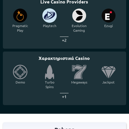
Live Casino Providers
Pragmatic
Playtech
Evolution
Ezugi
Play
Gaming
+2
Χαρακτηριστικά Casino
Demo
Turbo
Megaways
Jackpot
Spins
+1