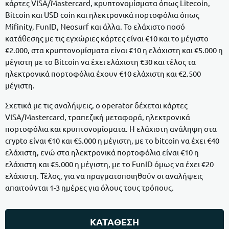
κάρτες VISA/Mastercard, κρυπτονομίσματα όπως Litecoin,
Bitcoin και USD coin και ηλεκτρονικά πορτοφόλια όπως
Mifinity, FunID, Neosurf και άλλα. Το ελάχιστο ποσό
κατάθεσης με τις εγχώριες κάρτες είναι €10 και το μέγιστο
€2.000, στα κρυπτονομίσματα είναι €10 η ελάχιστη και €5.000 η
μέγιστη με το Bitcoin να έχει ελάχιστη €30 και τέλος τα
ηλεκτρονικά πορτοφόλια έχουν €10 ελάχιστη και €2.500
μέγιστη.
Σχετικά με τις αναλήψεις, o operator δέχεται κάρτες
VISA/Mastercard, τραπεζική μεταφορά, ηλεκτρονικά
πορτοφόλια και κρυπτονομίσματα. Η ελάχιστη ανάληψη στα
crypto είναι €10 και €5.000 η μέγιστη, με το bitcoin να έχει €40
ελάχιστη, ενώ στα ηλεκτρονικά πορτοφόλια είναι €10 η
ελάχιστη και €5.000 η μέγιστη, με το FunID όμως να έχει €20
ελάχιστη. Τέλος, για να πραγματοποιηθούν οι αναλήψεις
απαιτούνται 1-3 ημέρες για όλους τους τρόπους.
ΚΑΤΑΘΕΣΗ