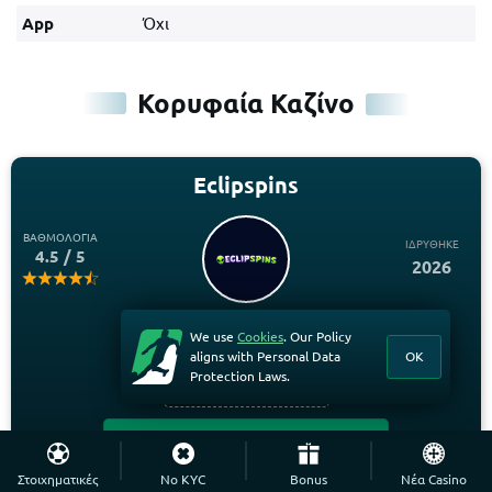
App
Όχι
Κορυφαία Καζίνο
Eclipspins
ΒΑΘΜΟΛΟΓΙΑ
ΙΔΡΥΘΗΚΕ
4.5 / 5
2026
300% έως
We use
Cookies
. Our Policy
€1.000
aligns with Personal Data
OK
Protection Laws.
CODE
ΔΕΝ ΑΠΑΙΤΕΙΤΑΙ
ΠΑΡΕ ΜΠΟΝΟΥΣ
Στοιχηματικές
No KYC
Bonus
Νέα Casino