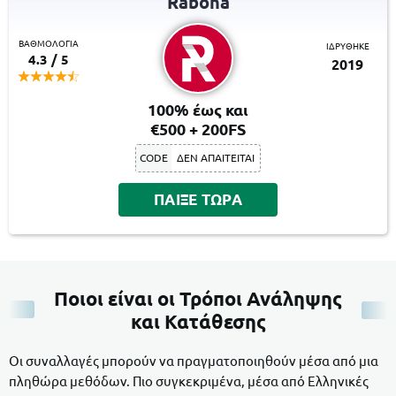
Rabona
ΒΑΘΜΟΛΟΓΙΑ
ΙΔΡΥΘΗΚΕ
4.3 / 5
2019
100% έως και
€500 + 200FS
CODE
ΔΕΝ ΑΠΑΙΤΕΙΤΑΙ
ΠΑΙΞΕ ΤΩΡΑ
Ποιοι είναι οι Τρόποι Ανάληψης
και Κατάθεσης
Οι συναλλαγές μπορούν να πραγματοποιηθούν μέσα από μια
πληθώρα μεθόδων. Πιο συγκεκριμένα, μέσα από Ελληνικές