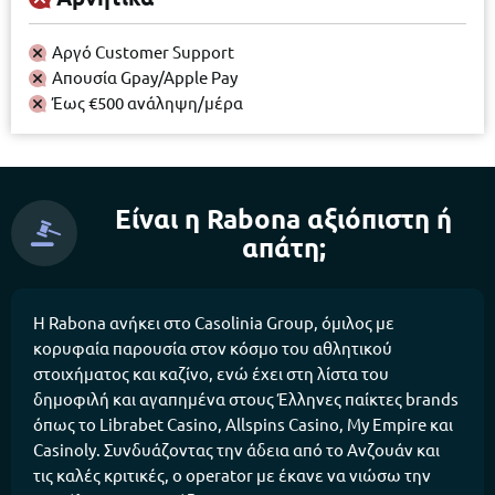
Αργό Customer Support
Απουσία Gpay/Apple Pay
Έως €500 ανάληψη/μέρα
Είναι η Rabona αξιόπιστη ή
απάτη;
Η Rabona ανήκει στο Casolinia Group, όμιλος με
κορυφαία παρουσία στον κόσμο του αθλητικού
στοιχήματος και καζίνο, ενώ έχει στη λίστα του
δημοφιλή και αγαπημένα στους Έλληνες παίκτες brands
όπως το Librabet Casino, Allspins Casino, My Empire και
Casinoly. Συνδυάζοντας την άδεια από το Ανζουάν και
τις καλές κριτικές, ο operator με έκανε να νιώσω την