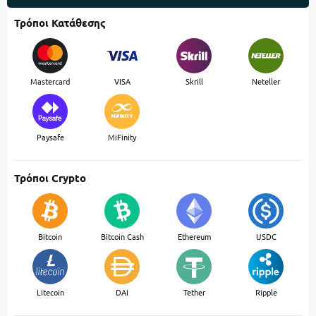
Τρόποι Κατάθεσης
Mastercard
VISA
Skrill
Neteller
Paysafe
MiFinity
Τρόποι Crypto
Bitcoin
Bitcoin Cash
Ethereum
USDC
Litecoin
DAI
Tether
Ripple