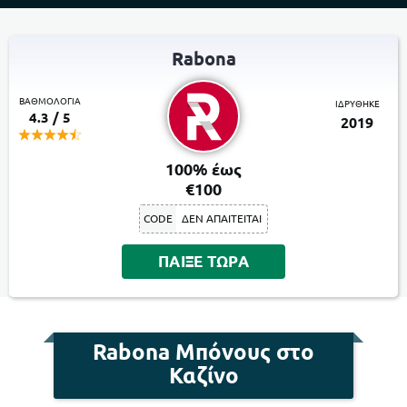
Rabona
ΒΑΘΜΟΛΟΓΙΑ
ΙΔΡΥΘΗΚΕ
4.3 / 5
2019
100% έως
€100
CODE
ΔΕΝ ΑΠΑΙΤΕΙΤΑΙ
ΠΑΙΞΕ ΤΩΡΑ
Rabona Μπόνους στο
Καζίνο