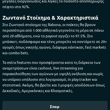
μεγάλες διοργανώσεις και λίγκες το ποσοστό αποπληρωμής
πέφτει στο 92%.
Ζωντανό Στοίχημα & Χαρακτηριστικά
Στο Ζωντανό στοίχημα της Rabona, οι παίκτες θα βρουν
περισσότερα από 1.000 αθλητικά γεγονότα τη μέρα σε πάνω
από 20 αθλήματα, ενώ το payout αγγιζει το 97.5%. Στο
μπάσκετ, ποδόσφαιρο και τένις μπορείτε να ποντάρετε σε 20+
αγορές όπως νικητής αγώνα, διάφορα χάντικαπ, fast markets
και combo bets.
Τα extra features που προσφέρονται κατα τη διάρκεια των
αναμετρήσεων είναι cashout, live streaming για
παρακολούθηση των αγώνων με υψηλή ανάλυση και χωρίς
να υπάρχει υπόλοιπο στο λογαριασμό, in play tracker και
στατιστικά. Ακόμη, θα βρείτε και 3 μορφές αποδόσεων όπως
Δεκαδικές, Αμερικάνικες και Κλασματικές.
Σπορ