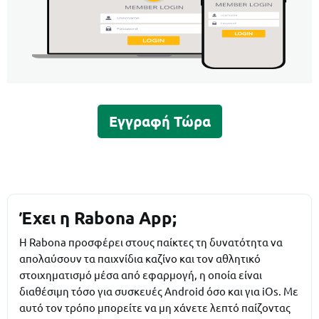
Εγγραφή Τώρα
Έχει η Rabona App;
H Rabona προσφέρει στους παίκτες τη δυνατότητα να
απολαύσουν τα παιχνίδια καζίνο και τον αθλητικό
στοιχηματισμό μέσα από εφαρμογή, η οποία είναι
διαθέσιμη τόσο για συσκευές Android όσο και για iOs. Με
αυτό τον τρόπο μπορείτε να μη χάνετε λεπτό παίζοντας