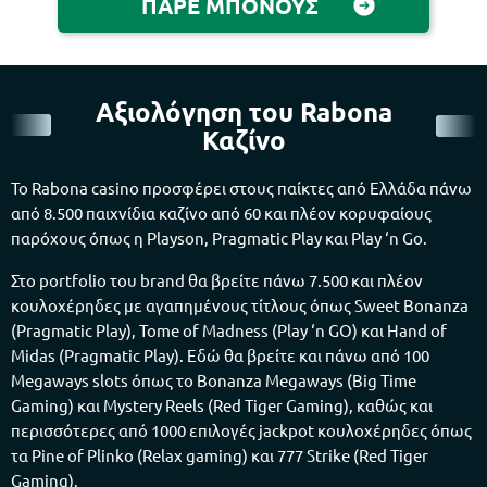
ΠΑΡΕ ΜΠΟΝΟΥΣ
Αξιολόγηση του Rabona
Καζίνο
Το Rabona casino προσφέρει στους παίκτες από Ελλάδα πάνω
από 8.500 παιχνίδια καζίνο από 60 και πλέον κορυφαίους
παρόχους όπως η Playson, Pragmatic Play και Play ‘n Go.
Στο portfolio του brand θα βρείτε πάνω 7.500 και πλέον
κουλοχέρηδες με αγαπημένους τίτλους όπως Sweet Bonanza
(Pragmatic Play), Tome of Madness (Play ‘n GO) και Hand of
Midas (Pragmatic Play). Εδώ θα βρείτε και πάνω από 100
Megaways slots όπως το Bonanza Megaways (Big Time
Gaming) και Mystery Reels (Red Tiger Gaming), καθώς και
περισσότερες από 1000 επιλογές jackpot κουλοχέρηδες όπως
τα Pine of Plinko (Relax gaming) και 777 Strike (Red Tiger
Gaming).