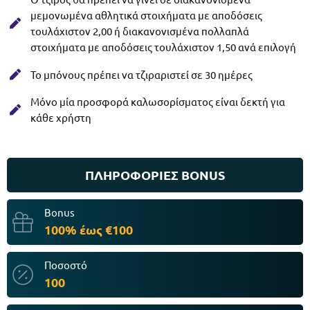
μεμονωμένα αθλητικά στοιχήματα με αποδόσεις
τουλάχιστον 2,00 ή διακανονισμένα πολλαπλά
στοιχήματα με αποδόσεις τουλάχιστον 1,50 ανά επιλογή
Το μπόνους πρέπει να τζιραριστεί σε 30 ημέρες
Μόνο μία προσφορά καλωσορίσματος είναι δεκτή για
κάθε χρήστη
ΠΛΗΡΟΦΟΡΙΕΣ BONUS
Bonus
100% έως
€100
Ποσοστό
100