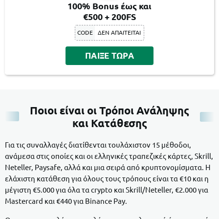
100% Bonus έως και
€500 + 200FS
CODE
ΔΕΝ ΑΠΑΙΤΕΙΤΑΙ
ΠΑΙΞΕ ΤΩΡΑ
Ποιοι είναι οι Τρόποι Ανάληψης
και Κατάθεσης
Για τις συναλλαγές διατίθενται τουλάχιστον 15 μέθοδοι,
ανάμεσα στις οποίες και οι ελληνικές τραπεζικές κάρτες, Skrill,
Neteller, Paysafe, αλλά και μια σειρά από κρυπτονομίσματα. Η
ελάχιστη κατάθεση για όλους τους τρόπους είναι τα €10 και η
μέγιστη €5.000 για όλα τα crypto και Skrill/Neteller, €2.000 για
Mastercard και €440 για Binance Pay.