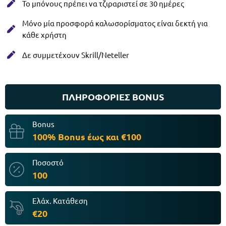
Το μπόνους πρέπει να τζιραριστεί σε 30 ημέρες
Μόνο μία προσφορά καλωσορίσματος είναι δεκτή για
κάθε χρήστη
Δε συμμετέχουν Skrill/Neteller
ΠΛΗΡΟΦΟΡΙΕΣ BONUS
Bonus
100% Bonus έως και
€100
Ποσοστό
100
Ελάχ. Κατάθεση
€20