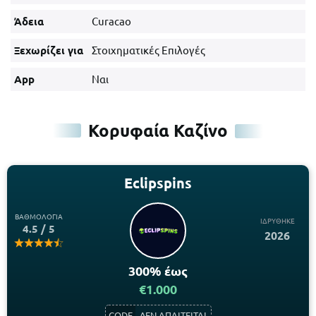
Άδεια
Curacao
Ξεχωρίζει για
Στοιχηματικές Επιλογές
App
Ναι
Κορυφαία Καζίνο
Eclipspins
ΒΑΘΜΟΛΟΓΙΑ
ΙΔΡΥΘΗΚΕ
4.5 / 5
2026
300% έως
€1.000
CODE
ΔΕΝ ΑΠΑΙΤΕΙΤΑΙ