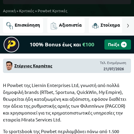
Αρχική
»
Κριτικές
»
Powbet Κριτικές
Επισκόπηση
Αξιοπιστία
Στοίχημα
100% Bonus έως και
€100
Παίξε
Τελ. Ενημέρωση
Στέργιος Καρπέτας
21/07/2026
Η Powbet της Liernin Enterprises Ltd, γνωστή από πολλά
δημοφιλή brands (RTbet, Sportuna, QuickWin, Μy Empire),
θεωρείται ήδη καταξιωμένη και αξιόπιστη, εφόσον διαθέτει
την άδεια της ρυθμιστικής αρχής των Φιλιππίνων (PAGCOR)
και χρησιμοποιεί για τις χρηματοπιστωτικές υπηρεσίες την
εταιρεία Μirata Services Ltd.
Το sportsbook της Powbet περιλαμβάνει πάνω από 1.500