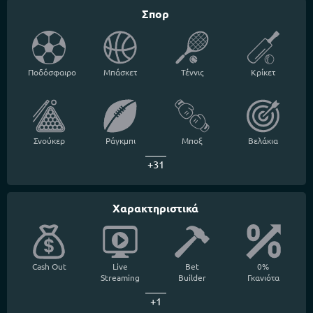
Σπορ
Ποδόσφαιρο
Μπάσκετ
Τέννις
Κρίκετ
Σνούκερ
Ράγκμπι
Μποξ
Βελάκια
+31
Χαρακτηριστικά
Cash Out
Live
Bet
0%
Streaming
Builder
Γκανιότα
+1