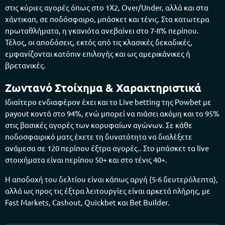
στις κύριες αγορές όπως στο 1Χ2, Οver/Under, αλλά και στα
χάντικαπ, σε ποδόσφαιρο, μπάσκετ και τένις. Στα κατωτερα
πρωταθλήματα, η γκανιότα ανεβαίνει στο 7-8% περίπου.
Τέλος, οι αποδόσεις, εκτός από τις κλασικές δεκαδικές,
εμφανίζονται κατόπιν επιλογής και ως αμερικάνικες ή
βρετανικές.
Ζωντανό Στοίχημα & Χαρακτηριστικά
Ιδιαίτερο ενδιαφέρον έχει και το Live betting της Powbet με
payout κοντά στο 94%, ενώ μπορεί να πιάσει ακόμη και το 95%
στις βασικές αγορές των κορυφαίων αγώνων. Σε κάθε
ποδοσφαιρικό ματς έχετε τη δυνατότητα να διαλέξετε
ανάμεσα σε 120 περίπου έξτρα αγορές.. Στο μπάσκετ τα live
στοιχήματα είναι περίπου 50+ και στο τένις 40+.
Η αποδοχή του δελτίου είναι κάπως αργή (5-6 δευτερόλεπτα),
αλλά ως προς τις έξτρα λειτουργίες είναι αρκετά πλήρης, με
Fast Markets, Cashout, Quickbet και Bet Builder.