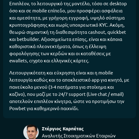
Επιπλέον, το λειτουργικό της μοντέλο, τόσο σε desktop
όσο και σε mobile επίπεδο, μου προσφέρει ασφάλεια
και αμεσότητα, με γρήγορη εγγραφή, υψηλό σύστημα
κρυπτογράφησης και χωρίς υποχρεωτικό KYC. Ακόμη,
θεωρώ σημαντική τη διαθεσιμότητα cashout, quickbet
και betbuilder. Αξιοσημείωτα επίσης, είναι και κάποια
καθοριστικά πλεονεκτήματα, όπως η έλλειψη
φορολόγησης των κερδών και οι καταθέσεις με
ewallets, crypto και ελληνικές κάρτες.
Λειτουργικότατη και εύχρηστη είναι και η mobile
λειτουργία καθώς και το αποκλειστικό app για κινητά, με
πανεύκολο μενού (3-4 πατήματα για στοίχημα και
καζίνο), που μαζί με το 24/7 support (Live chat / email)
αποτελούν επιπλέον κίνητρα, ώστε να προτιμήσω την
Powbet για καθημερινό παιχνίδι.
Στέργιος Καρπέτας
Αναλυτής Στοιχηματικών Εταιριών