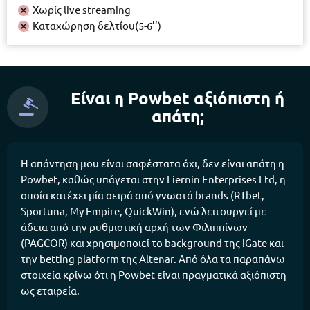
Χωρίς live streaming
Καταχώρηση δελτίου(5-6’’)
Είναι η Powbet αξιόπιστη ή
απάτη;
Η απάντηση μου είναι σαφέστατα όχι, δεν είναι απάτη η
Powbet, καθώς υπάγεται στην Liernin Enterprises Ltd, η
οποία κατέχει μία σειρά από γνωστά brands (RTbet,
Sportuna, My Empire, QuickWin), ενώ λειτουργεί με
άδεια από την ρυθμιστική αρχή των Φιλιππίνων
(PAGCOR) και χρησιμοποιεί το background της iGate και
την betting platform της Altenar. Από όλα τα παραπάνω
στοιχεία κρίνω ότι η Powbet είναι πραγματικά αξιόπιστη
ως εταιρεία.