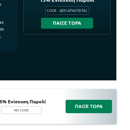
ι
CODE
ΔΕΝ ΑΠΑΙΤΕΙΤΑΙ
χε
ΠΑΙΞΕ ΤΩΡΑ
αι
ς
5% Ενίσχυση Παρολί
ΠΑΙΞΕ ΤΩΡΑ
NO CODE