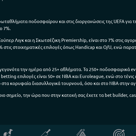
ωταθλήματα ποδοσφαίρου και στις διοργανώσεις της UEFA για την
το 7%.
περ Λιγκ και η Σκωτσέζικη Premiership, είναι στο 7% στις αγορές
5% στις στοιχηματικές επιλογές όπως Handicap και O/U, ενώ παρα
γεγονότα την ημέρα από 25+ αθλήματα. Τα 250+ ποδοσφαιρικά ev
 betting επιλογές είναι 50+ σε NBA και Euroleague, ενώ στο τένις 
όσο στα κορυφαία διασυλλογικά τουρνουά, όσο και στο NBA στην 
ο σημείο, την ώρα που στην κατοχή σας έχετε τα bet builder, cas