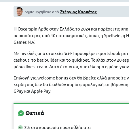
Στέργιος Καρπέτας
Δημιουργήθηκε από
Η Oscarspin ήρθε στην Ελλάδα το 2024 και παρέχει τις υπ
περισσότερες από 10+ στοιχηματικές, όπως η Spellwin, η 
Games N.V.
Με πινελιές από στοιχεία Sci-FI προσφέρει sportsbook με
cashout, το bet builder και το quickbet. Τουλάχιστον 20 es
μέσω live stream. Αυτά έχουν ως αποτέλεσμα η μέση γκανι
Επιλογή για welcome bonus δεν θα βρείτε αλλά μπορείτε ν
κέρδη σας δεν θα δεχθούν καμία φορολογική επιβάρυνση 
GPay και Apple Pay.
Θετικά
3% στα κορυφαία πρωταθλήματα