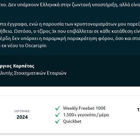
γχο. Δεν υπάρχουν Ελληνικά στην ζωντανή υποστήριξη, αλλά είνα
άχιστα έγγραφα, ενώ η παρουσία των κρυπτονομισμάτων μου παρεί
θεια. Ωστόσο, ο τζίρος 3x που επιβάλλεται σε κάθε κατάθεση είν
κέρδη δεν υπάρχει η παραμικρή παρακράτηση φόρου, όσο και στι
 εκ νέου το Oscarspin
ργιος Καρπέτας
λυτής Στοιχηματικών Εταιριών
Weekly Freebet 100€
1
ΙΔΡΥΘΗΚΕ
1.500+ γεγονότα / μέρα
2024
Quickbet