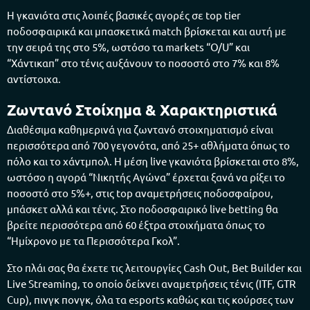
Η γκανιότα στις λοιπές βασικές αγορές σε top tier
ποδοσφαιρικά και μπασκετικά match βρίσκεται και αυτή με
την σειρά της στο 5%, ωστόσο τα markets “O/U” και
“Χάντικαπ” στο τένις αυξάνουν το ποσοστό στο 7% και 8%
αντίστοιχα.
Ζωντανό Στοίχημα & Χαρακτηριστικά
Διαθέσιμα καθημερινά για ζωντανό στοιχηματισμό είναι
περισσότερα από 700 γεγονότα, από 25+ αθλήματα όπως το
πόλο και το χάντμπολ. Η μέση live γκανιότα βρίσκεται στο 8%,
ωστόσο η αγορά “Νικητής Αγώνα” έρχεται ξανά να ρίξει το
ποσοστό στο 5%+, στις top αναμετρήσεις ποδοσφαίρου,
μπάσκετ αλλά και τένις. Στο ποδοσφαιρικό live betting θα
βρείτε περισσότερα από 60 έξτρα στοιχήματα όπως το
“Ημίχρονο με τα Περισσότερα Γκολ”.
Στο πλάι σας θα έχετε τις λειτουργίες Cash Out, Bet Builder και
Live Streaming, το οποίο δείχνει αναμετρήσεις τένις (ITF, GTR
Cup), πινγκ πονγκ, όλα τα esports καθώς και τις κούρσες των