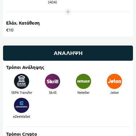
(ADA)
Ελάχ. Κατάθεση
€10
ΑΝΑΛΗΨΗ
Τρόποι Ανάληψης
SEPA Transfer
Skrill
Neteller
Jeton
eZeeWallet
Τρόποι Crypto