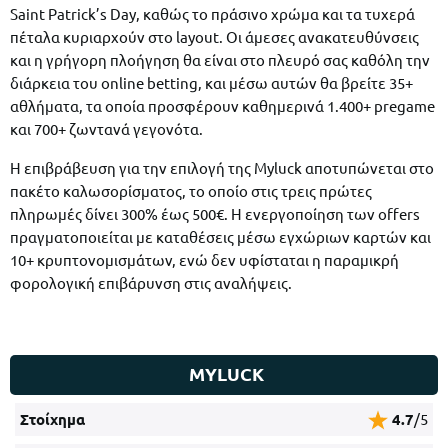
Saint Patrick’s Day, καθώς το πράσινο χρώμα και τα τυχερά
πέταλα κυριαρχούν στο layout. Οι άμεσες ανακατευθύνσεις
και η γρήγορη πλοήγηση θα είναι στο πλευρό σας καθόλη την
διάρκεια του online betting, και μέσω αυτών θα βρείτε 35+
αθλήματα, τα οποία προσφέρουν καθημερινά 1.400+ pregame
και 700+ ζωντανά γεγονότα.
Η επιβράβευση για την επιλογή της Myluck αποτυπώνεται στο
πακέτο καλωσορίσματος, το οποίο στις τρεις πρώτες
πληρωμές δίνει 300% έως 500€. Η ενεργοποίηση των offers
πραγματοποιείται με καταθέσεις μέσω εγχώριων καρτών και
10+ κρυπτονομισμάτων, ενώ δεν υφίσταται η παραμικρή
φορολογική επιβάρυνση στις αναλήψεις.
MYLUCK
Στοίχημα
4.7
/5