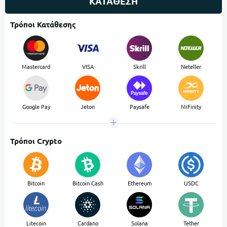
ΚΑΤΑΘΕΣΗ
Τρόποι Κατάθεσης
Mastercard
VISA
Skrill
Neteller
Google Pay
Jeton
Paysafe
MiFinity
Τρόποι Crypto
Bitcoin
Bitcoin Cash
Ethereum
USDC
Litecoin
Cardano
Solana
Tether