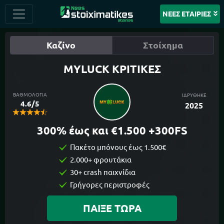
ΝΕΕΣ ΕΤΑΙΡΙΕΣ
Καζίνο
Στοίχημα
MYLUCK ΚΡΙΤΙΚΈΣ
ΒΑΘΜΟΛΟΓΙΑ
ΙΔΡΥΘΗΚΕ
4.6/5
2025
300% έως και
€1.500 +300FS
Πακέτο μπόνους έως 1.500€
2.000+ φρουτάκια
30+ crash παιχνίδια
Γρήγορες περιστροφές
ΠΑΊΞΕ ΤΏΡΑ