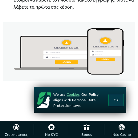
λάβετε τα πρώτα σας κέρδη.
We use
Cookies
. Our Policy
Εγγραφή Τώρα
aligns with Personal Data
OK
Protection Laws.
Στοιχηματικές
No KYC
Bonus
Νέα Casino