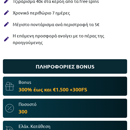
Τζιράρισμα 40x στα κέρδη από τα free spins
Χρονικό περιθώριο 7 ημέρες
Μέγιστο ποντάρισμα ανά περιστροφή τα 5€
Η επόμενη προσφορά ανοίγει με το πέρας της
προηγούμενης
ΠΛΗΡΟΦΟΡΙΕΣ BONUS
Bonus
300% έως και
€1.500 +300FS
Ποσοστό
300
Ελάχ. Κατάθεση