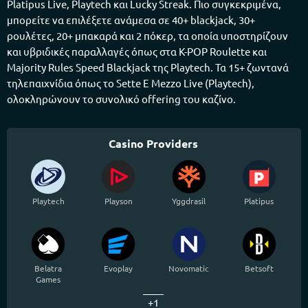
Platipus Live, Playtech και Lucky Streak. Πιο συγκεκριμένα,
μπορείτε να επιλέξετε ανάμεσα σε 40+ blackjack, 30+
ρουλέτες, 20+ μπακαρά και 2 πόκερ, τα οποία υποστηρίζουν
και υβριδικές παραλλαγές όπως στα K-POP Roulette και
Majority Rules Speed Blackjack της Playtech. Τα 15+ ζωντανά
τηλεπαιχνίδια όπως το Sette E Mezzo Live (Playtech),
ολοκληρώνουν το συνολικό offering του καζίνο.
Casino Providers
Playtech
Playson
Yggdrasil
Platipus
Belatra
Evoplay
Novomatic
Betsoft
Games
+1