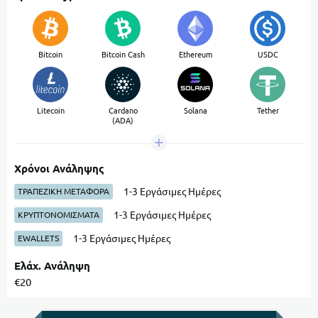
Bitcoin
Bitcoin Cash
Ethereum
USDC
Litecoin
Cardano
Solana
Tether
(ADA)
Χρόνοι Ανάληψης
1-3 Εργάσιμες Ημέρες
ΤΡΑΠΕΖΙΚΉ ΜΕΤΑΦΟΡΆ
1-3 Εργάσιμες Ημέρες
ΚΡΥΠΤΟΝΟΜΊΣΜΑΤΑ
1-3 Εργάσιμες Ημέρες
EWALLETS
Ελάχ. Ανάληψη
€20