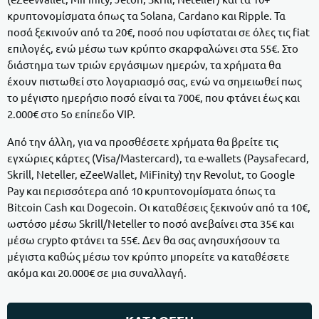
κρυπτονομίσματα όπως τα Solana, Cardano και Ripple. Τα
ποσά ξεκινούν από τα 20€, ποσό που υφίσταται σε όλες τις fiat
επιλογές, ενώ μέσω των κρύπτο σκαρφαλώνει στα 55€. Στο
διάστημα των τριών εργάσιμων ημερών, τα χρήματα θα
έχουν πιστωθεί στο λογαριασμό σας, ενώ να σημειωθεί πως
το μέγιστο ημερήσιο ποσό είναι τα 700€, που φτάνει έως και
2.000€ στο 5ο επίπεδο VIP.
Από την άλλη, για να προσθέσετε χρήματα θα βρείτε τις
εγχώριες κάρτες (Visa/Mastercard), τα e-wallets (Paysafecard,
Skrill, Neteller, eZeeWallet, MiFinity) την Revolut, το Google
Pay και περισσότερα από 10 κρυπτονομίσματα όπως τα
Bitcoin Cash και Dogecoin. Οι καταθέσεις ξεκινούν από τα 10€,
ωστόσο μέσω Skrill/Neteller το ποσό ανεβαίνει στα 35€ και
μέσω crypto φτάνει τα 55€. Δεν θα σας ανησυχήσουν τα
μέγιστα καθώς μέσω τον κρύπτο μπορείτε να καταθέσετε
ακόμα και 20.000€ σε μια συναλλαγή.