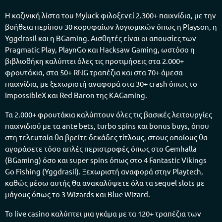
Η καζινική λίστα του Myluck φιλοξενεί 2.300+ παιχνίδια, με την
βοήθεια περίπου 30 κορυφαίων λογισμικών όπως η Playson, η
Yggdrasil και η BGaming. Αισθητές είναι οι απουσίες των
Pragmatic Play, PlaynGo και Hacksaw Gaming, ωστόσο η
βιβλιοθήκη καλύπτει όλες τις προτιμήσεις στα 2.000+
φρουτάκια, στα 50+ RNG τραπέζια και στα 70+ άμεσα
παιχνίδια, με ξεχωριστή αναφορά στα 30+ crash όπως το
ImpossibleX και Red Baron της KAGaming.
Τα 2.000+ φρουτάκια καλύπτουν όλες τις βασικές λειτουργίες
παιχνιδιού με τα ante bets, turbo spins και bonus buys, όπου
στη τελευταία θα βρείτε δεκάδες τίτλους, στους οποίους θα
αγοράσετε τόσο απλές περιστροφές όπως στο Gemhalla
(BGaming) όσο και super spins όπως στο 4 Fantastic Vikings
Go Fishing (Yggdrasil). Ξεχωριστή αναφορά στην Playtech,
καθώς μέσω αυτής θα ανακαλύψετε όλα τα sequel slots με
μάγους όπως το 3 Wizards και Blue Wizard.
Το live casino καλύπτει μια γκάμα με τα 120+ τραπέζια των