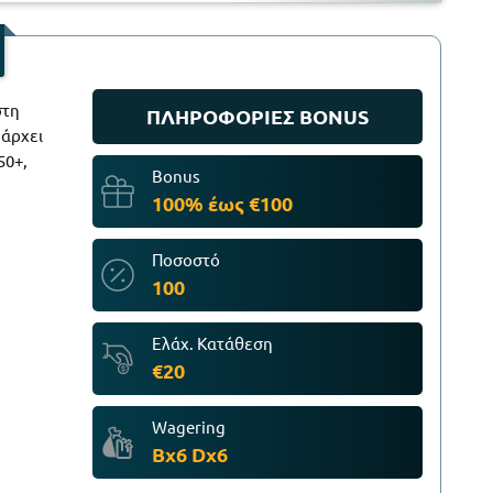
στη
ΠΛΗΡΟΦΟΡΙΕΣ BONUS
πάρχει
50+,
Bonus
100% έως
€100
Ποσοστό
100
Ελάχ. Κατάθεση
€20
Wagering
Bx6 Dx6