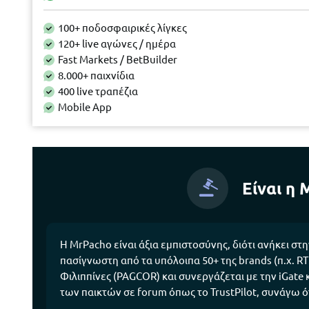
100+ ποδοσφαιρικές λίγκες
120+ live αγώνες / ημέρα
Fast Markets / ΒetBuilder
8.000+ παιχνίδια
400 live τραπέζια
Μοbile App
Είναι η 
Η MrPacho είναι άξια εμπιστοσύνης, διότι ανήκει στην
πασίγνωστη από τα υπόλοιπα 50+ της brands (π.χ. RTb
Φιλιππίνες (PAGCOR) και συνεργάζεται με την iGate κα
των παικτών σε forum όπως το TrustPilot, συνάγω ότ