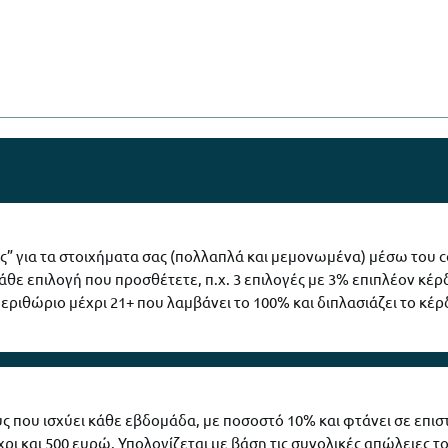
 για τα στοιχήματα σας (πολλαπλά και μεμονωμένα) μέσω του co
θε επιλογή που προσθέτετε, π.χ. 3 επιλογές με 3% επιπλέον κέρδο
 περιθώριο μέχρι 21+ που λαμβάνει το 100% και διπλασιάζει το κέ
ς που ισχύει κάθε εβδομάδα, με ποσοστό 10% και φτάνει σε επι
ρι και 500 ευρώ. Υπολογίζεται με βάση τις συνολικές απώλειες 