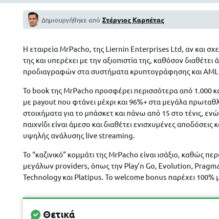
Στέργιος Καρπέτας
Δημιουργήθηκε από
Η εταιρεία MrPacho, της Liernin Enterprises Ltd, αν και 
της και υπερέχει με την αξιοπιστία της, καθόσον διαθέτε
προδιαγραφών στα συστήματα κρυπτογράφησης και ΑML 
Το book της ΜrPacho προσφέρει περισσότερα από 1.000 κ
με payout που φτάνει μέχρι και 96%+ στα μεγάλα πρωταθλ
στοιχήματα για το μπάσκετ και πάνω από 15 στο τένις, εν
παιχνίδι είναι άμεσο και διαθέτει ενισχυμένες αποδόσεις κ
υψηλής ανάλυσης live streaming.
Το “καζινικό” κομμάτι της MrPacho είναι ισάξιο, καθώς περ
μεγάλων providers, όπως την Play’n Go, Evolution, Pragm
Technology και Platipus. Το welcome bonus παρέχει 100% μέχ
Θετικά