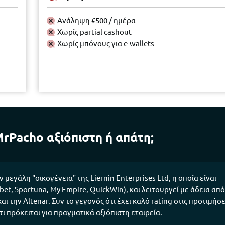
Ανάληψη €500 / ημέρα
Χωρίς partial cashout
Xωρίς μπόνους για e-wallets
MrPacho αξιόπιστη ή απάτη;
 μεγάλη "οικογένεια" της Liernin Enterprises Ltd, η οποία είναι
et, Sportuna, My Empire, QuickWin), και λειτουργεί με άδεια από 
ι την Αltenar. Συν το γεγονός ότι έχει καλό rating στις προτιμήσε
ι πρόκειται για πραγματικά αξιόπιστη εταιρεία.