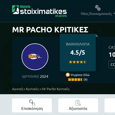
Νέες Στοιχηματικές
MR PACHO ΚΡΙΤΙΚΈΣ
ΒΑΘΜΟΛΟΓΙΑ
CA
4.5/5
1
C
Ψηφίστε Εδώ
ΙΔΡΥΘΗΚΕ
2024
(
9
)
Αρχική
»
Κριτικές
»
Mr Pacho Κριτικές
Επισκόπηση
Αξιοπιστία