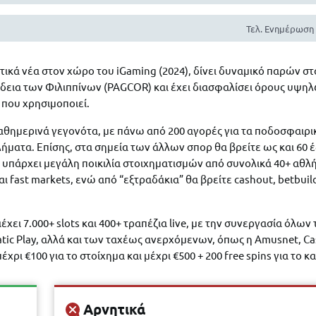
Τελ. Ενημέρωση
σχετικά νέα στον χώρο του iGaming (2024), δίνει δυναμικό παρών σ
ι άδεια των Φιλιππίνων (PAGCOR) και έχει διασφαλίσει όρους υψη
που χρησιμοποιεί.
αθημερινά γεγονότα, με πάνω από 200 αγορές για τα ποδοσφαιρικ
ήματα. Επίσης, στα σημεία των άλλων σπορ θα βρείτε ως και 60 
ώ υπάρχει μεγάλη ποικιλία στοιχηματισμών από συνολικά 40+ αθλ
αι fast markets, ενώ από “εξτραδάκια” θα βρείτε cashout, betbuil
ιέχει 7.000+ slots και 400+ τραπέζια live, με την συνεργασία όλων
atic Play, αλλά και των ταχέως ανερχόμενων, όπως η Αmusnet, Ca
ρι €100 για το στοίχημα και μέχρι €500 + 200 free spins για το κα
Αρνητικά