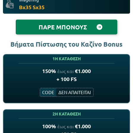
Bx35 Sx35
ΠΑΡΕ ΜΠΟΝΟΥΣ
Βήματα Πίστωσης του Καζίνο Bonus
1Η ΚΑΤΆΘΕΣΗ
150%
€1.000
έως και
+
100 FS
CODE
ΔΕΝ ΑΠΑΙΤΕΙΤΑΙ
2Η ΚΑΤΆΘΕΣΗ
100%
€1.000
έως και