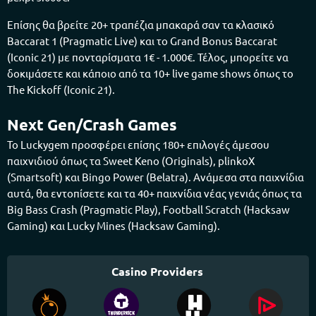
Επίσης θα βρείτε 20+ τραπέζια μπακαρά σαν τα κλασικό
Baccarat 1 (Pragmatic Live) και το Grand Bonus Baccarat
(Iconic 21) με πονταρίσματα 1€ - 1.000€. Τέλος, μπορείτε να
δοκιμάσετε και κάποιο από τα 10+ live game shows όπως το
The Kickoff (Iconic 21).
Next Gen/Crash Games
Το Luckygem προσφέρει επίσης 180+ επιλογές άμεσου
παιχνιδιού όπως τα Sweet Keno (Originals), plinkoX
(Smartsoft) και Bingo Power (Belatra). Ανάμεσα στα παιχνίδια
αυτά, θα εντοπίσετε και τα 40+ παιχνίδια νέας γενιάς όπως τα
Big Bass Crash (Pragmatic Play), Football Scratch (Hacksaw
Gaming) και Lucky Mines (Hacksaw Gaming).
Casino Providers