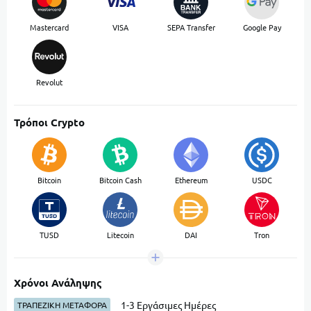
Mastercard
VISA
SEPA Transfer
Google Pay
Revolut
Τρόποι Crypto
Bitcoin
Bitcoin Cash
Ethereum
USDC
TUSD
Litecoin
DAI
Tron
Χρόνοι Ανάληψης
1-3 Εργάσιμες Ημέρες
ΤΡΑΠΕΖΙΚΉ ΜΕΤΑΦΟΡΆ