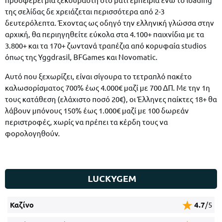
προσφέρει μία ξεκούραστη στο μάτι εμπειρία ενώ το loading
της σελίδας δε χρειάζεται περισσότερα από 2-3
δευτερόλεπτα. Έχοντας ως οδηγό την ελληνική γλώσσα στην
αρχική, θα περιηγηθείτε εύκολα στα 4.100+ παιχνίδια με τα
3.800+ και τα 170+ ζωντανά τραπέζια από κορυφαία studios
όπως της Yggdrasil, BFGames και Novomatic.
Αυτό που ξεχωρίζει, είναι σίγουρα το τετραπλό πακέτο
καλωσορίσματος 700% έως 4.000€ μαζί με 700 ΔΠ. Με την 1η
τους κατάθεση (ελάχιστο ποσό 20€), οι Έλληνες παίκτες 18+ θα
λάβουν μπόνους 150% έως 1.000€ μαζί με 100 δωρεάν
περιστροφές, χωρίς να πρέπει τα κέρδη τους να
φορολογηθούν.
LUCKYGEM
Καζίνο
4.7
/5