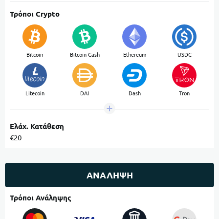
Τρόποι Crypto
Bitcoin
Bitcoin Cash
Ethereum
USDC
Litecoin
DAI
Dash
Tron
Ελάχ. Κατάθεση
€20
ΑΝΑΛΗΨΗ
Τρόποι Ανάληψης