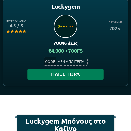
Luckygem
ΒΑΘΜΟΛΟΓΙΑ
ΙΔΡΥΘΗΚΕ
4.5 / 5
2025
700% έως
€4.000 +700FS
CODE
ΔΕΝ ΑΠΑΙΤΕΙΤΑΙ
ΠΑΙΞΕ ΤΩΡΑ
Luckygem Μπόνους στο
Καζίνο