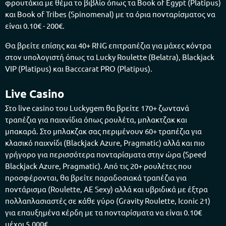
φρουτάκια με θέμα το βιβλίο όπως τα Book of Egypt (Platipus)
και Book of Tribes (Spinomenal) με τα όρια πονταρίσματος να
είναι 0.10€ - 200€.
Θα βρείτε επίσης και 40+ RNG επιτραπέζια για μάχες κόντρα
στον υπολογιστή όπως τα Lucky Roulette (Belatra), Blackjack
VIP (Platipus) και Bacccarat PRO (Platipus).
Live Casino
Στο live casino του Luckygem θα βρείτε 170+ ζωντανά
τραπέζια για παιχνίδια όπως ρουλέτα, μπλακτζακ και
μπακαρά. Στο μπλακζακ σας περιμένουν 60+ τραπέζια για
κλασικό παιχνίδι (Blackjack Azure, Pragmatic) αλλά και πιο
γρήγορο για περισσότερα πονταρίσματα στην ώρα (Speed
Blackjack Azure, Pragmatic). Από τις 20+ ρουλέτες που
προσφέρονται, θα βρείτε παραδοσιακά τραπέζια για
ποντάρισμα (Roulette, AE Sexy) αλλά και υβριδικά με έξτρα
πολλαπλασιαστές σε κάθε γύρο (Gravity Roulette, Iconic 21)
για επαυξημένα κέρδη με τα πονταρίσματα να είναι 0.10€
μέχρι 5.000€.