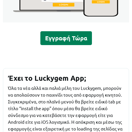
Εγγραφή Τώρα
Έχει το Luckygem App;
Όλα τα νέα αλλά και παλιά μέλη του Luckygem, μπορούν
να απολαύσουν το παιχνίδι τους από εφαρμογή κινητού.
Συγκεκριμένα, στο πλαϊνό μενού θα βρείτε ειδικό tab με
τίτλο “install the app” όπου μέσα θα βρείτε ειδικό
σύνδεσμο για να κατεβάσετε την εφαρμογή είτε για
Android είτε για iOS λογισμικό. Η απόκριση και μέσω της
εφαρμογής είναι εξαιρετική με το loading της σελίδας να