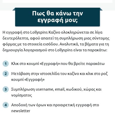
Πως θα κάνω την
εγγραφή μου;
Η εγγραφή στο Lollyspins Καζίνο ολοκληρώνεται σε λίγα
δευτερόλεπτα, αφού απαιτεί τη συμπλήρωση μιας σύντομης
φόρμας με τα στοιχεία εισόδου. Αναλυτικά, τα βήματα για τη
δημιουργία λογαριασμού στο Lollyspins είναι τα παρακάτω:
1
Κλικ στο κουμπί «Εγγραφή» που θα βρείτε παρακάτω
2
Μετάβαση στην ιστοσελίδα του καζίνο και κλικ στο ροζ
κουμπί «Εγγραφή»
3
Συμπλήρωση username, email, κωδικού, χώρας και
νομίσματος
4
Αποδοχή των όρων και προαιρετική εγγραφή στο
newsletter