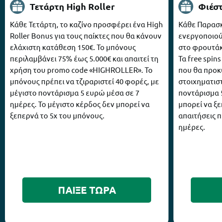
Τετάρτη High Roller
Φιέσ
Κάθε Τετάρτη, το καζίνο προσφέρει ένα High
Κάθε Παρασκ
Roller Bonus για τους παίκτες που θα κάνουν
ενεργοποιού
ελάχιστη κατάθεση 150€. Το μπόνους
στο φρουτάκι
περιλαμβάνει 75% έως 5.000€ και απαιτεί τη
Τα free spins
χρήση του promo code «HIGHROLLER». Το
που θα προκ
μπόνους πρέπει να τζιραριστεί 40 φορές, με
στοιχηματισ
μέγιστο ποντάρισμα 5 ευρώ μέσα σε 7
ποντάρισμα 
ημέρες. Το μέγιστο κέρδος δεν μπορεί να
μπορεί να ξε
ξεπερνά το 5x του μπόνους.
απαιτήσεις 
ημέρες.
ΠΑΊΞΕ ΤΏΡΑ