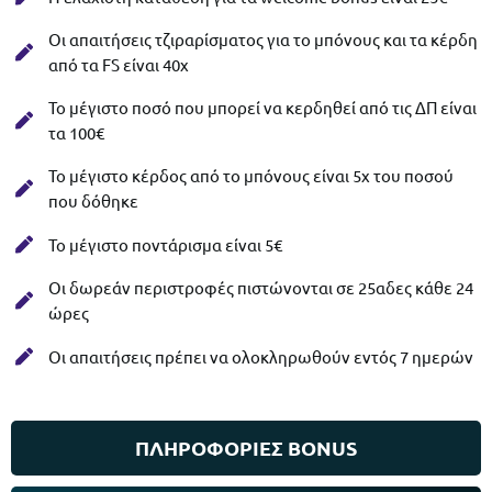
Οι απαιτήσεις τζιραρίσματος για το μπόνους και τα κέρδη
από τα FS είναι 40x
Το μέγιστο ποσό που μπορεί να κερδηθεί από τις ΔΠ είναι
τα 100€
Το μέγιστο κέρδος από το μπόνους είναι 5x του ποσού
που δόθηκε
Το μέγιστο ποντάρισμα είναι 5€
Οι δωρεάν περιστροφές πιστώνονται σε 25αδες κάθε 24
ώρες
Οι απαιτήσεις πρέπει να ολοκληρωθούν εντός 7 ημερών
ΠΛΗΡΟΦΟΡΙΕΣ BONUS