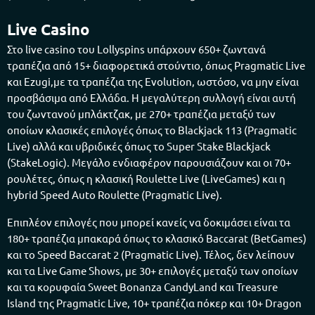
Live Casino
Στο live casino του Lollyspins υπάρχουν 650+ ζωντανά
τραπέζια από 15+ διαφορετικά στούντιο, όπως Pragmatic Live
και Ezugi,με τα τραπέζια της Evolution, ωστόσο, να μην είναι
προσβάσιμα από Ελλάδα. Η μεγαλύτερη συλλογή είναι αυτή
του ζωντανού μπλάκτζακ, με 270+ τραπέζια μεταξύ των
οποίων κλασικές επιλογές όπως το Blackjack 113 (Pragmatic
Live) αλλά και υβριδικές όπως το Super Stake Blackjack
(StakeLogic). Μεγάλο ενδιαφέρον παρουσιάζουν και οι 70+
ρουλέτες, όπως η κλασική Roulette Live (LiveGames) και η
hybrid Speed Auto Roulette (Pragmatic Live).
Επιπλέον επιλογές που μπορεί κανείς να δοκιμάσει είναι τα
180+ τραπέζια μπακαρά όπως το κλασικό Baccarat (BetGames)
και το Speed Baccarat 2 (Pragmatic Live). Τέλος, δεν λείπουν
και τα Live Game Shows, με 30+ επιλογές μεταξύ των οποίων
και τα κορυφαία Sweet Bonanza CandyLand και Treasure
Island της Pragmatic Live, 10+ τραπέζια πόκερ και 10+ Dragon