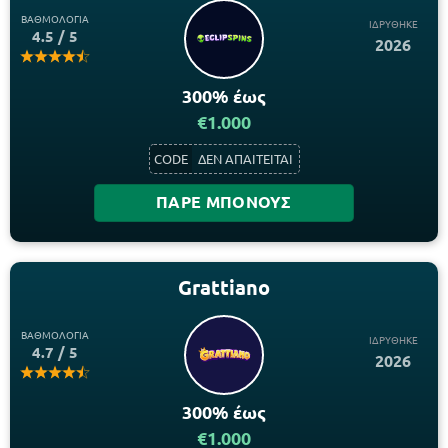
ΒΑΘΜΟΛΟΓΙΑ
ΙΔΡΥΘΗΚΕ
4.5 / 5
2026
300% έως
€1.000
CODE
ΔΕΝ ΑΠΑΙΤΕΙΤΑΙ
ΠΑΡΕ ΜΠΟΝΟΥΣ
Grattiano
ΒΑΘΜΟΛΟΓΙΑ
ΙΔΡΥΘΗΚΕ
4.7 / 5
2026
300% έως
€1.000