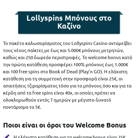
Lollyspins Μπόνους στο
Καζίνο
Το πακέτο καλωσορίσματος του Lollyspins Casino ανταμείβει
τους νέους παίκτες με έως και 5.000€ μπόνους μετρητών,
καθώς και 250 δωρεάν περιστροφές. Το welcome bonus κατά
την πρώτη κατάθεση προσφέρει 100% μπόνους έως 1.000€
και 100 free spins στο Book of Dead (Play’n GO). Η ελάχιστη
κατάθεση για τη συμμετοχή στην προσφορά είναι 25€, οι
απαιτήσεις τζιραρίσματος τόσο για το μπόνους όσο και για τα
κέρδη από τα free spins είναι 40x, οι οποίες πρέπει να
ολοκληρωθούν εντός 7 ημερών με μέγιστο δυνατό
ποντάρισμα τα 5€.
Ποιοι είναι οι όροι του Welcome Bonus
Η ελάχιστη κατάθεση για τα welcome bonus είναι 25€