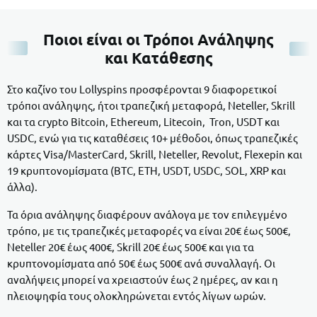
Ποιοι είναι οι Τρόποι Ανάληψης
και Κατάθεσης
Στο καζίνο του Lollyspins προσφέρονται 9 διαφορετικοί
τρόποι ανάληψης, ήτοι τραπεζική μεταφορά, Neteller, Skrill
και τα crypto Bitcoin, Ethereum, Litecoin, Tron, USDT και
USDC, ενώ για τις καταθέσεις 10+ μέθοδοι, όπως τραπεζικές
κάρτες Visa/MasterCard, Skrill, Neteller, Revolut, Flexepin και
19 κρυπτονομίσματα (BTC, ETH, USDT, USDC, SOL, XRP και
άλλα).
Τα όρια ανάληψης διαφέρουν ανάλογα με τον επιλεγμένο
τρόπο, με τις τραπεζικές μεταφορές να είναι 20€ έως 500€,
Neteller 20€ έως 400€, Skrill 20€ έως 500€ και για τα
κρυπτονομίσματα από 50€ έως 500€ ανά συναλλαγή. Οι
αναλήψεις μπορεί να χρειαστούν έως 2 ημέρες, αν και η
πλειοψηφία τους ολοκληρώνεται εντός λίγων ωρών.