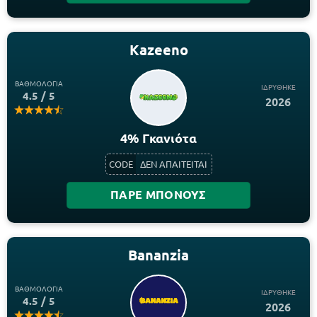
Kazeeno
ΒΑΘΜΟΛΟΓΙΑ
ΙΔΡΥΘΗΚΕ
4.5 / 5
2026
4% Γκανιότα
CODE
ΔΕΝ ΑΠΑΙΤΕΙΤΑΙ
ΠΑΡΕ ΜΠΟΝΟΥΣ
Bananzia
ΒΑΘΜΟΛΟΓΙΑ
ΙΔΡΥΘΗΚΕ
4.5 / 5
2026