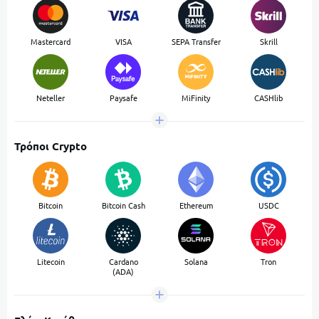
Mastercard
VISA
SEPA Transfer
Skrill
Neteller
Paysafe
MiFinity
CASHlib
Τρόποι Crypto
Bitcoin
Bitcoin Cash
Ethereum
USDC
Litecoin
Cardano
Solana
Tron
(ADA)