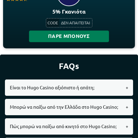
5% Γκανιότα
CODE
ΔΕΝ ΑΠΑΙΤΕΙΤΑΙ
ΠΑΡΕ ΜΠΟΝΟΥΣ
FAQs
Είναι το Hugo Casino αξιόπιστο ή απάτη;
Το Hugo Καζίνο αποτελεί μια αξιόπιστη πλατφόρμα που
Μπορώ να παίξω από την Ελλάδα στο Hugo Casino;
λειτουργεί από το 2023, με άδεια Κουρασάο. Ανήκει
στην εταιρεία GBL Solutions N.V. και εφαρμόζει
Το καζίνο είναι διαθέσιμο για παίκτες από Ελλάδα και
Πώς μπορώ να παίξω από κινητό στο Hugo Casino;
προηγμένα μέτρα κρυπτογράφησης SSL, εργαλεία
μάλιστα η πλατφόρμα είναι μεταφρασμένη και στην
υπεύθυνου παιχνιδιού και ταυτοποίηση δύο