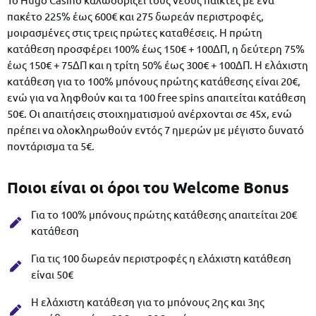
Το Hugo Casino καλωσορίζει τους νέους παίκτες με ένα
πακέτο 225% έως 600€ και 275 δωρεάν περιστροφές,
μοιρασμένες στις τρεις πρώτες καταθέσεις. Η πρώτη
κατάθεση προσφέρει 100% έως 150€ + 100ΔΠ, η δεύτερη 75%
έως 150€ + 75ΔΠ και η τρίτη 50% έως 300€ + 100ΔΠ. Η ελάχιστη
κατάθεση για το 100% μπόνους πρώτης κατάθεσης είναι 20€,
ενώ για να ληφθούν και τα 100 free spins απαιτείται κατάθεση
50€. Οι απαιτήσεις στοιχηματισμού ανέρχονται σε 45x, ενώ
πρέπει να ολοκληρωθούν εντός 7 ημερών με μέγιστο δυνατό
ποντάρισμα τα 5€.
Ποιοι είναι οι όροι του Welcome Bonus
Για το 100% μπόνους πρώτης κατάθεσης απαιτείται 20€
κατάθεση
Για τις 100 δωρεάν περιστροφές η ελάχιστη κατάθεση
είναι 50€
Η ελάχιστη κατάθεση για το μπόνους 2ης και 3ης