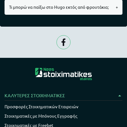
Ελληνική γλώσσα. Οι Έλληνες παίκτες που έχουν
παραγόντων (2FA) για τη μεγαλύτερη ασφάλεια των
Η ιστοσελίδα του καζίνο διαθέτει responsive σχεδιασμό
Τι μπορώ να παίξω στο Hugo εκτός από φρουτάκια;
συμπληρώσει το 18ο έτος της ηλικίας τους, μπορούν να
παικτών.
και είναι βελτιστοποιημένη ώστε να λειτουργεί άψογα
κάνουν εγγραφή και να επωφεληθούν από
σε όλα τα κινητά τηλέφωνα, μέσω του mobile browser.
αφορολόγητα κέρδη.
Εκτός από τα online φρουτάκια, το Hugo Καζίνο
Η φόρτωση των παιχνιδιών είναι ταχύτατη (3-4
διαθέτει 280+ επιτραπέζια παιχνίδια (blackjack,
δευτερόλεπτα), ενώ και όλες οι συναλλαγές
ρουλέτα, μπακαρά), 130+ live games με ζωντανούς
πραγματοποιούνται αρκετά εύκολα και γρήγορα.
ντίλερ, όπως live table games και game shows, καθώς
και 60+ instant games όπως Crash, Plinko, Limbo και
Scratch Cards.
ΚΑΛΎΤΕΡΕΣ ΣΤΟΙΧΗΜΑΤΙΚΈΣ
Προσφορές Στοιχηματικών Εταιρειών
Στοιχηματικές με Μπόνους Εγγραφής
Στοιχηματικές με Freebet