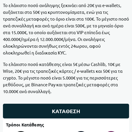
Το ελάχιστο ποσό ανάληψης ξεκινάει από 20€ για e-wallets,
αυξάνεται στα 50€ για κρυπτονομίσματα, ενώ για τις
τραπεζικές μεταφορές το όριο είναι στα 100€. Το μέγιστο ποσό
ανά συναλλαγή και ανά ημέρα είναι 500€, με το μηνιαίο όριο
στα 15.000€, το οποίο αυξάνεται στα VIP επίπεδα έως
400.000€/ημέρα ή 12.000.000€/μήνα. Οι αναλήψεις
ολοκληρώνονται συνήθως εντός 24ωρου, αφού
ολοκληρωθεί η διαδικασία KYC.
Το ελάχιστο ποσό κατάθεσης είναι 5€ μέσω Cashlib, 10€ με
Wise, 20€ για τις τραπεζικές κάρτες / e-wallets και 50€ για τα
crypto. Το μέγιστο ποσό είναι 5.000€ για τις περισσότερες
μεθόδους, με Binance Pay και τραπεζικές μεταφορές στα
10.000€ ανά συναλλαγή.
ΚΑΤΑΘΕΣΗ
Τρόποι Κατάθεσης