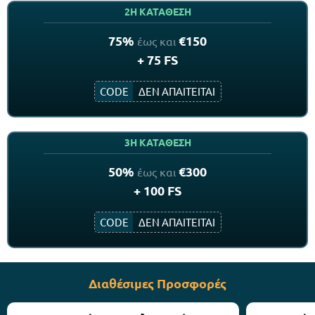
2Η ΚΑΤΆΘΕΣΗ
75%
€150
έως και
+
75 FS
CODE
ΔΕΝ ΑΠΑΙΤΕΙΤΑΙ
3Η ΚΑΤΆΘΕΣΗ
50%
€300
έως και
+
100 FS
CODE
ΔΕΝ ΑΠΑΙΤΕΙΤΑΙ
Διαθέσιμες Προσφορές