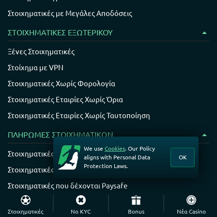
Στοιχηματικές με Μεγάλες Αποδόσεις
ΣΤΟΙΧΗΜΑΤΙΚΈΣ ΕΞΩΤΕΡΙΚΟΎ
Ξένες Στοιχηματικές
Στοίχημα με VPN
Στοιχηματικές Χωρίς Φορολογία
Στοιχηματικές Εταιρίες Χωρίς Όρια
Στοιχηματικές Εταιρίες Χωρίς Ταυτοποίηση
ΠΛΗΡΩΜΈΣ ΣΤΟΙΧΗΜΑΤΙΚΏΝ
We use
Cookies
. Our Policy
Στοιχηματικές με Γρήγορες Αναλήψεις
aligns with Personal Data
OK
Protection Laws.
Στοιχηματικές που δέχονται Paypal
Στοιχηματικές που δέχονται Paysafe
Στοιχηματικές με Ελάχιστη Κατάθεση
Στοιχηματικές
No KYC
Bonus
Νέα Casino