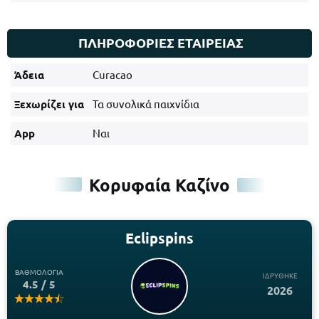
ΠΛΗΡΟΦΟΡΙΕΣ ΕΤΑΙΡΕΙΑΣ
Άδεια
Curacao
Ξεχωρίζει για
Τα συνολικά παιχνίδια
App
Ναι
Κορυφαία Καζίνο
Eclipspins
ΒΑΘΜΟΛΟΓΙΑ
ΙΔΡΥΘΗΚΕ
4.5 / 5
2026