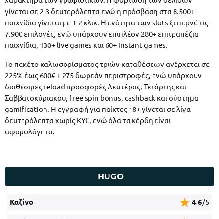
χαρακτήρα των γραφιστικών. Η φόρτωση των σελίδων
γίνεται σε 2-3 δευτερόλεπτα ενώ η πρόσβαση στα 8.500+
παιχνίδια γίνεται με 1-2 κλικ. Η ενότητα των slots ξεπερνά τις
7.900 επιλογές, ενώ υπάρχουν επιπλέον 280+ επιτραπέζια
παιχνίδια, 130+ live games και 60+ instant games.
Το πακέτο καλωσορίσματος τριών καταθέσεων ανέρχεται σε
225% έως 600€ + 275 δωρεάν περιστροφές, ενώ υπάρχουν
διαθέσιμες reload προσφορές Δευτέρας, Τετάρτης και
Σαββατοκύριακου, free spin bonus, cashback και σύστημα
gamification. Η εγγραφή για παίκτες 18+ γίνεται σε λίγα
δευτερόλεπτα χωρίς KYC, ενώ όλα τα κέρδη είναι
αφορολόγητα.
HUGO
Καζίνο
4.6
/5