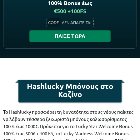
100% Bonus έως
€500 +100FS
CODE
ΔΕΝ ΑΠΑΙΤΕΙΤΑΙ
ΠΑΙΞΕ ΤΩΡΑ
Hashlucky Μπόνους στο
Καζίνο
Το Hashlucky προσφέρει τη δυνατότητα στους νέους παίκτες
να λάβουν τέσσερα ξεχωριστά μπόνους καλωσορίσματος
100% έως 1000€. Πρόκειται για το Lucky Star Welcome Bonus
100% έως 500€ + 100 FS, το Lucky Madness Welcome Bonus