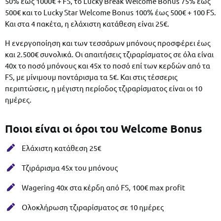
50% έως 1000€ + FS, το Lucky Break Welcome Bonus 75% έως
500€ και το Lucky Star Welcome Bonus 100% έως 500€ + 100 FS.
Και στα 4 πακέτα, η ελάχιστη κατάθεση είναι 25€.
Η ενεργοποίηση και των τεσσάρων μπόνους προσφέρει έως
και 2.500€ συνολικά. Οι απαιτήσεις τζιραρίσματος σε όλα είναι
40x το ποσό μπόνους και 45x το ποσό επί των κερδών από τα
FS, με μίνιμουμ ποντάρισμα τα 5€. Και στις τέσσερις
περιπτώσεις, η μέγιστη περίοδος τζιραρίσματος είναι οι 10
ημέρες.
Ποιοι είναι οι όροι του Welcome Bonus
Ελάχιστη κατάθεση 25€
Τζιράρισμα 45x του μπόνους
Wagering 40x στα κέρδη από FS, 100€ max profit
Ολοκλήρωση τζιραρίσματος σε 10 ημέρες