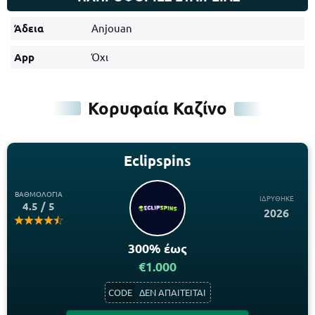
Άδεια
Anjouan
App
Όχι
Κορυφαία Καζίνο
Eclipspins
ΒΑΘΜΟΛΟΓΙΑ
ΙΔΡΥΘΗΚΕ
4.5 / 5
2026
300% έως
€1.000
CODE
ΔΕΝ ΑΠΑΙΤΕΙΤΑΙ