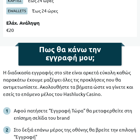
Έως 24 ώρες
ΚΆΡΤΕΣ
Έως 24 ώρες
EWALLETS
Ελάχ. Ανάληψη
€20
Πως θα κάνω την
εγγραφή μου;
Η διαδικασία εγγραφής στο site είναι αρκετά εύκολη καθώς
παρακάτω έχουμε μαζέψει όλες τις προκλήσεις που θα
αντιμετωπίσετε. Ακολουθήστε τα βήματα ώστε να γίνετε και
εσείς το επόμενο μέλος του Hashlucky Casino.
1
Αφού πατήσετε “Εγγραφή Τώρα” θα μεταφερθείτε στη
επίσημη σελίδα του brand
2
Στο δεξιά επάνω μέρος της οθόνης θα βρείτε την επιλογή
“Εγγραφή”