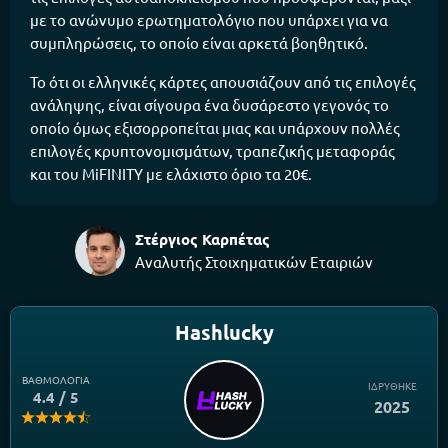
με το ανώνυμο ερωτηματολόγιο που υπάρχει για να
συμπληρώσεις, το οποίο είναι αρκετά βοηθητικό.
Το ότι οι ελληνικές κάρτες απουσιάζουν από τις επιλογές
ανάληψης, είναι σίγουρα ένα δυσάρεστο γεγονός το
οποίο όμως εξισορροπείται μιας και υπάρχουν πολλές
επιλογές κρυπτονομισμάτων, τραπεζικής μεταφοράς
και του MiFINITY με ελάχιστο όριο τα 20€.
Στέργιος Καρπέτας
Αναλυτής Στοιχηματικών Εταιριών
Hashlucky
ΒΑΘΜΟΛΟΓΙΑ
ΙΔΡΥΘΗΚΕ
4.4 / 5
2025