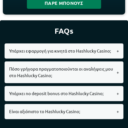
ΠΑΡΕ ΜΠΟΝΟΥΣ
FAQs
Υπάρχει εφαρμογή για κινητά στο Hashlucky Casino;
Αυτή τη στιγμή δεν υπάρχει διαθέσιμο mobile app για το
Πόσο γρήγορα πραγματοποιούνται οι αναλήψεις μου
brand αλλά δεν υπάρχει λόγος ανησυχίας μιας και η
στο Hashlucky Casino;
σελίδα ανταποκρίνεται μια χαρά σε περιβάλλον κινητού
και η μετάβαση από σελίδα σε σελίδα γίνεται σε
Ο operator προσφέρει για εσάς γρήγορες αναλήψεις
Υπάρχει no deposit bonus στο Hashlucky Casino;
λιγότερο από τρία δευτερόλεπτα.
καθώς αν χρησιμοποιήσετε e-wallets, crypto και open
banking συστήματα, θα δείτε τα χρήματα στον
Προς το παρόν δεν υπάρχει κάποιο μπόνους χωρίς
Είναι αξιόπιστο το Hashlucky Casino;
λογαριασμό σας εντός 24 ωρών ενώ αν επιλέξετε
κατάθεση αλλά είναι υπό επεξεργασία από το αρμόδιο
τραπεζική μεταφορά, θα χρειαστούν το πολύ 5 ημέρες.
τμήμα. Παρόλα αυτά, μπορείτε να λάβετε το welcome