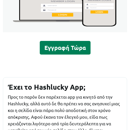
Εγγραφή Τώρα
Έχει το Hashlucky App;
Προς το παρόν δεν παρέχεται app για κινητό από την
Hashlucky, αλλά αυτό δε θα πρέπει να σας ανησυχεί μιας
και η σελίδα είναι πάρα πολύ αποδοτική στον χρόνο
απόκρισης. Αφού έκανα τον έλεγχό μου, είδα πως
χρειάζονται λιγότερο από τρία δευτερόλεπτα για να