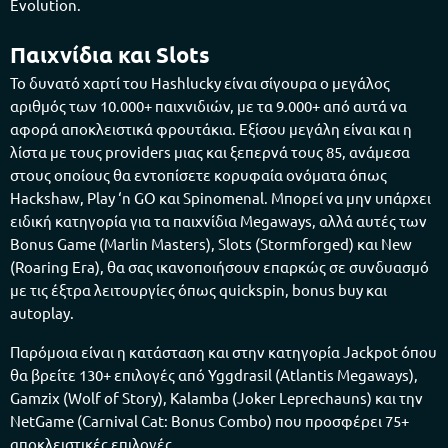
Evolution.
Παιχνίδια και Slots
Το δυνατό χαρτί του Hashlucky είναι σίγουρα ο μεγάλος
αριθμός των 10.000+ παιχνιδιών, με τα 9.000+ από αυτά να
αφορά αποκλειστικά φρουτάκια. Εξίσου μεγάλη είναι και η
λίστα με τους providers μιας και ξεπερνά τους 85, ανάμεσα
στους οποίους θα εντοπίσετε κορυφαία ονόματα όπως
Hackshaw, Play ‘n GO και Spinomenal. Μπορεί να μην υπάρχει
ειδική κατηγορία για τα παιχνίδια Megaways, αλλά αυτές των
Bonus Game (Marlin Masters), Slots (Stormforged) και New
(Roaring Era), θα σας ικανοποιήσουν επαρκώς σε συνδυασμό
με τις έξτρα λειτουργίες όπως quickspin, bonus buy και
autoplay.
Παρόμοια είναι η κατάσταση και στην κατηγορία Jackpot όπου
θα βρείτε 130+ επιλογές από Yggdrasil (Atlantis Megaways),
Gamzix (Wolf of Story), Kalamba (Joker Leprechauns) και την
NetGame (Carnival Cat: Bonus Combo) που προσφέρει 75+
αποκλειστικές επιλογές.