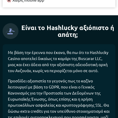
Χωρίς mobile app
Είναι το Hashlucky αξιόπιστο ή
απάτη;
Με βάση την έρευνα που έκανα, θα πω ότι το Hashlucky
Casino αποτελεί δικαίως το καμάρι της Buscarar LLC,
μιας και έχει άδεια από την αξιόπιστη αδειοδοτική αρχή
του Ανζουάν, χωρίς να περιορίζεται μόνο σε αυτό.
Προσδίδει αξιοπιστία το γεγονός πως το καζίνο
λειτουργεί με βάση το GDPR, που είναι ο Γενικός
Κανονισμός για την Προστασία των Δεδομένων της
Ευρωπαϊκής Ένωσης, όπως επίσης και η χρήση
πρωτοκόλλων ασφαλείας και κρυπτογράφησης SSL. Θα
δώσω extra credits για τον υπεύθυνο στοιχηματισμό και
τις επιλογές αυτοαποκλεισμού που προσφέρονται, μαζί