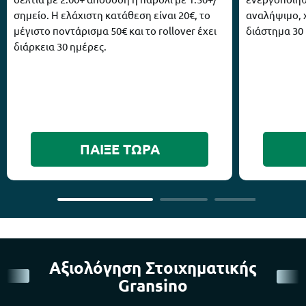
σημείο. Η ελάχιστη κατάθεση είναι 20€, το
αναλήψιμο, χ
μέγιστο ποντάρισμα 50€ και το rollover έχει
διάστημα 30
διάρκεια 30 ημέρες.
ΠΑΊΞΕ ΤΏΡΑ
Αξιολόγηση Στοιχηματικής
Gransino