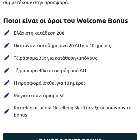
συμμετέχουν στην προσφορά.
Ποιοι είναι οι όροι του Welcome Bonus
Ελάχιστη κατάθεση 20€
Πιστώνονται καθημερινά 20 ΔΠ για 10 ημέρες
Τζιράρισμα 35x για κατάθεση+μπόνους
Τζιράρισμα 40x στα κέρδη από ΔΠ
Η προσφορά ισχύει για 10 ημέρες
Μέγιστο ποντάρισμα 5€
Καταθέσεις μέσω Neteller ή Skrill δεν ξεκλειδώνουν το
bonus