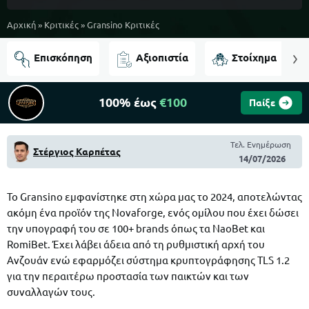
Αρχική
»
Κριτικές
»
Gransino Κριτικές
Επισκόπηση
Αξιοπιστία
Στοίχημα
100% έως
€100
Παίξε
Τελ. Ενημέρωση
Στέργιος Καρπέτας
14/07/2026
Το Gransino εμφανίστηκε στη χώρα μας το 2024, αποτελώντας
ακόμη ένα προϊόν της Novaforge, ενός ομίλου που έχει δώσει
την υπογραφή του σε 100+ brands όπως τα NaoBet και
RomiBet. Έχει λάβει άδεια από τη ρυθμιστική αρχή του
Ανζουάν ενώ εφαρμόζει σύστημα κρυπτογράφησης TLS 1.2
για την περαιτέρω προστασία των παικτών και των
συναλλαγών τους.