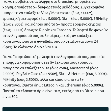
Για να προβείτε σε ανάληψη στο Gransino, μπορείτε να
χρησιμοποιήσετε 5+ διαφορετικές μεθόδους. Συγκεκριμένα
μπορείτε να επιλέξετε Visa / Mastercard (έως 3.000€),
τραπεζική μεταφορά (έως 5.000€), Skrill (έως 5.000€), MiFinity
(έως 2.500€), και κάποιο από τα 5+ προσφερόμενα cryptos
(έως 5.000€) όπως τα Ripple και Cardano. Τα λεφτά θα φανούν
στον λογαριασμό σας σε 3 ημέρες, εκτός αν επιλέξετε
κρυπτονομίσματα ή e-wallets, όπου χρειάζονται μόνο 24
ώρες. Το ελάχιστο όριο είναι 10€.
Για να “φορτώσετε” με λεφτά τον λογαριασμό σας, μπορείτε
επίσης να χρησιμοποιήσετε 5+ ξεχωριστούς τρόπους.
Μπορείτε να επιλέξετε Visa (έως 250€), Mastercard (έως
2.000€), PaySafe Card (έως 950€), Skrill & Neteller (έως 5.000€),
MiFinity (έως 2.500€), αλλά και κάποιο από τα 5+
κρυπτονομίσματα όπως Litecoin και Ethereum (έως 5.000€).
Παντού το ελάχιστο όριο είναι 10€, εκτός από το Bitcoin που
είναι 30€.