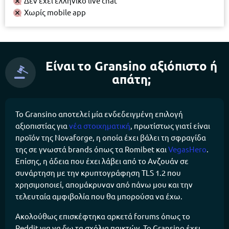
Δεν έχει ελληνικό live chat
Χωρίς mobile app
Είναι το Gransino αξιόπιστο ή
απάτη;
Το Gransino αποτελεί μία ενδεδειγμένη επιλογή
αξιοπιστίας για
νέα στοιχηματική
, πρωτίστως γιατί είναι
προϊόν της Novaforge, η οποία έχει βάλει τη σφραγίδα
της σε γνωστά brands όπως τα Romibet και
VegasHero
.
Επίσης, η άδεια που έχει λάβει από το Ανζουάν σε
συνάρτηση με την κρυπτογράφηση TLS 1.2 που
χρησιμοποιεί, απομάκρυναν από πάνω μου και την
τελευταία αμφιβολία που θα μπορούσα να έχω.
Ακολούθως επισκέφτηκα αρκετά forums όπως το
Reddit για να δω τα σχόλια παικτών. Το Gransino έχει