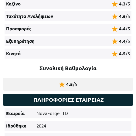
Καζίνο
4.3
/5
Ταχύτητα Αναλήψεων
4.6
/5
Προσφορές
4.4
/5
Εξυπηρέτηση
4.4
/5
Κινητό
4.5
/5
Συνολική Βαθμολογία
4.5
/5
ΠΛΗΡΟΦΟΡΙΕΣ ΕΤΑΙΡΕΙΑΣ
Εταιρεία
NovaForge LTD
Ιδρύθηκε
2024