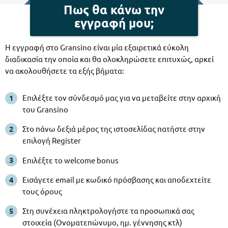
Πως θα κάνω την
εγγραφή μου;
Η εγγραφή στο Gransino είναι μία εξαιρετικά εύκολη
διαδικασία την οποία και θα ολοκληρώσετε επιτυχώς, αρκεί
να ακολουθήσετε τα εξής βήματα:
1
Επιλέξτε τον σύνδεσμό μας για να μεταβείτε στην αρχική
του Gransino
2
Στο πάνω δεξιά μέρος της ιστοσελίδας πατήστε στην
επιλογή Register
3
Επιλέξτε το welcome bonus
4
Εισάγετε email με κωδικό πρόσβασης και αποδεχτείτε
τους όρους
5
Στη συνέχεια πληκτρολογήστε τα προσωπικά σας
στοιχεία (Ονοματεπώνυμο, ημ. γέννησης κτλ)