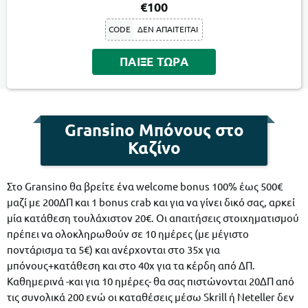
€100
CODE
ΔΕΝ ΑΠΑΙΤΕΙΤΑΙ
ΠΑΙΞΕ ΤΩΡΑ
Gransino Μπόνους στο
Καζίνο
Στο Gransino θα βρείτε ένα welcome bonus 100% έως 500€
μαζί με 200ΔΠ και 1 bonus crab και για να γίνει δικό σας, αρκεί
μία κατάθεση τουλάχιστον 20€. Οι απαιτήσεις στοιχηματισμού
πρέπει να ολοκληρωθούν σε 10 ημέρες (με μέγιστο
ποντάρισμα τα 5€) και ανέρχονται στο 35x για
μπόνους+κατάθεση και στο 40x για τα κέρδη από ΔΠ.
Καθημερινά -και για 10 ημέρες- θα σας πιστώνονται 20ΔΠ από
τις συνολικά 200 ενώ οι καταθέσεις μέσω Skrill ή Neteller δεν