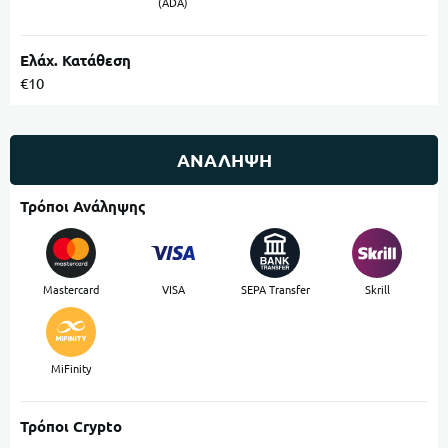
(ADA)
Ελάχ. Κατάθεση
€10
ΑΝΑΛΗΨΗ
Τρόποι Ανάληψης
Mastercard
VISA
SEPA Transfer
Skrill
MiFinity
Τρόποι Crypto