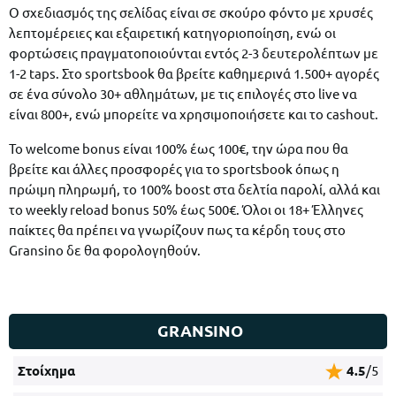
Ο σχεδιασμός της σελίδας είναι σε σκούρο φόντο με χρυσές
λεπτομέρειες και εξαιρετική κατηγοριοποίηση, ενώ οι
φορτώσεις πραγματοποιούνται εντός 2-3 δευτερολέπτων με
1-2 taps. Στο sportsbook θα βρείτε καθημερινά 1.500+ αγορές
σε ένα σύνολο 30+ αθλημάτων, με τις επιλογές στο live να
είναι 800+, ενώ μπορείτε να χρησιμοποιήσετε και το cashout.
Το welcome bonus είναι 100% έως 100€, την ώρα που θα
βρείτε και άλλες προσφορές για το sportsbook όπως η
πρώιμη πληρωμή, το 100% boost στα δελτία παρολί, αλλά και
το weekly reload bonus 50% έως 500€. Όλοι οι 18+ Έλληνες
παίκτες θα πρέπει να γνωρίζουν πως τα κέρδη τους στο
Gransino δε θα φορολογηθούν.
GRANSINO
Στοίχημα
4.5
/5