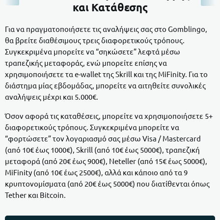
και Κατάθεσης
Για να πραγματοποιήσετε τις αναλήψεις σας στο Gomblingo,
θα βρείτε διαθέσιμους τρεις διαφορετικούς τρόπους.
Συγκεκριμένα μπορείτε να “σηκώσετε” λεφτά μέσω
τραπεζικής μεταφοράς, ενώ μπορείτε επίσης να
χρησιμοποιήσετε τα e-wallet της Skrill και της MiFinity. Για το
διάστημα μίας εβδομάδας, μπορείτε να αιτηθείτε συνολικές
αναλήψεις μέχρι και 5.000€.
Όσον αφορά τις καταθέσεις, μπορείτε να χρησιμοποιήσετε 5+
διαφορετικούς τρόπους. Συγκεκριμένα μπορείτε να
“φορτώσετε” τον λογαριασμό σας μέσω Visa / Mastercard
(από 10€ έως 1000€), Skrill (από 10€ έως 5000€), τραπεζική
μεταφορά (από 20€ έως 900€), Neteller (από 15€ έως 5000€),
MiFinity (από 10€ έως 2500€), αλλά και κάποιο από τα 9
κρυπτονομίσματα (από 20€ έως 5000€) που διατίθενται όπως
Tether και Bitcoin.