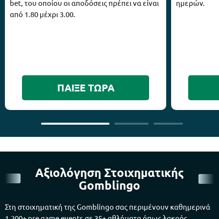
bet, του οποίου οι αποδόσεις πρέπει να είναι
ημερών.
από 1.80 μέχρι 3.00.
ΠΑΊΞΕ ΤΏΡΑ
Αξιολόγηση Στοιχηματικής
Gomblingo
Στη στοιχηματική της Gomblingo σας περιμένουν καθημερινά
1.200+ pre game events σε 35+ αθλήματα όπως λακρός,