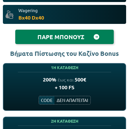
Wagering
Bx40 Dx40
ΠΑΡΕ ΜΠΟΝΟΥΣ
Βήματα Πίστωσης του Καζίνο Bonus
1Η ΚΑΤΆΘΕΣΗ
200%
500€
έως και
+
100 FS
CODE
ΔΕΝ ΑΠΑΙΤΕΙΤΑΙ
2Η ΚΑΤΆΘΕΣΗ