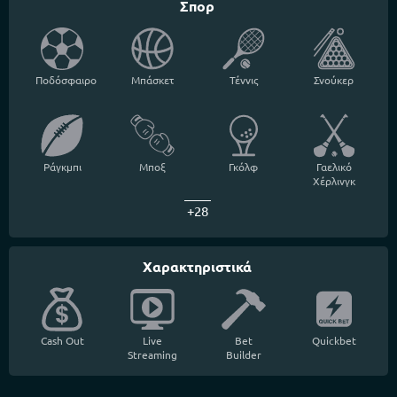
Σπορ
Ποδόσφαιρο
Μπάσκετ
Τέννις
Σνούκερ
Ράγκμπι
Μποξ
Γκόλφ
Γαελικό
Χέρλινγκ
+28
Χαρακτηριστικά
Cash Out
Live
Bet
Quickbet
Streaming
Builder