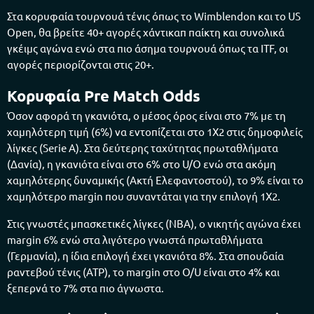
Στα κορυφαία τουρνουά τένις όπως το Wimblendon και το US
Open, θα βρείτε 40+ αγορές χάντικαπ παίκτη και συνολικά
γκέιμς αγώνα ενώ στα πιο άσημα τουρνουά όπως τα ITF, οι
αγορές περιορίζονται στις 20+.
Κορυφαία Pre Match Odds
Όσον αφορά τη γκανιότα, ο μέσος όρος είναι στο 7% με τη
χαμηλότερη τιμή (6%) να εντοπίζεται στο 1Χ2 στις δημοφιλείς
λίγκες (Serie A). Στα δεύτερης ταχύτητας πρωταθλήματα
(Δανία), η γκανιότα είναι στο 6% στο U/O ενώ στα ακόμη
χαμηλότερης δυναμικής (Ακτή Ελεφαντοστού), το 9% είναι το
χαμηλότερο margin που συναντάται για την επιλογή 1Χ2.
Στις γνωστές μπασκετικές λίγκες (NBA), ο νικητής αγώνα έχει
margin 6% ενώ στα λιγότερο γνωστά πρωταθλήματα
(Γερμανία), η ίδια επιλογή έχει γκανιότα 8%. Στα σπουδαία
ραντεβού τένις (ATP), το margin στο O/U είναι στο 4% και
ξεπερνά το 7% στα πιο άγνωστα.