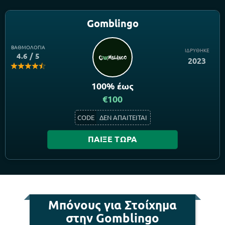
Gomblingo
ΒΑΘΜΟΛΟΓΙΑ
ΙΔΡΥΘΗΚΕ
4.6 / 5
2023
100% έως
€100
CODE
ΔΕΝ ΑΠΑΙΤΕΙΤΑΙ
ΠΑΙΞΕ ΤΩΡΑ
Μπόνους για Στοίχημα
στην Gomblingo