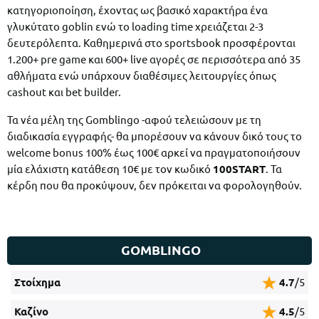
κατηγοριοποίηση, έχοντας ως βασικό χαρακτήρα ένα
γλυκύτατο goblin ενώ το loading time χρειάζεται 2-3
δευτερόλεπτα. Καθημερινά στο sportsbook προσφέρονται
1.200+ pre game και 600+ live αγορές σε περισσότερα από 35
αθλήματα ενώ υπάρχουν διαθέσιμες λειτουργίες όπως
cashout και bet builder.
Τα νέα μέλη της Gomblingo -αφού τελειώσουν με τη
διαδικασία εγγραφής- θα μπορέσουν να κάνουν δικό τους το
welcome bonus 100% έως 100€ αρκεί να πραγματοποιήσουν
μία ελάχιστη κατάθεση 10€ με τον κωδικό
100START
. Τα
κέρδη που θα προκύψουν, δεν πρόκειται να φορολογηθούν.
GOMBLINGO
Στοίχημα
4.7
/5
Καζίνο
4.5
/5