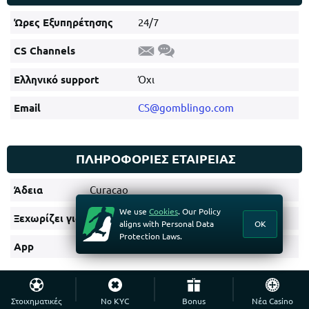
Ώρες Εξυπηρέτησης
24/7
CS Channels
Ελληνικό support
Όχι
Email
CS@gomblingo.com
ΠΛΗΡΟΦΟΡΙΕΣ ΕΤΑΙΡΕΙΑΣ
Άδεια
Curacao
We use
Cookies
. Our Policy
Ξεχωρίζει για
Το ξεχωριστό design
aligns with Personal Data
OK
Protection Laws.
App
Όχι
Κορυφαία Καζίνο
Στοιχηματικές
No KYC
Bonus
Νέα Casino