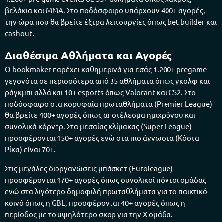
βελάκια και ΜΜΑ. Στο ποδόσφαιρο υπάρχουν 400+ αγορές,
την ώρα που θα βρείτε έξτρα λειτουργίες όπως bet builder και
cashout.
Διαθέσιμα Αθλήματα και Αγορές
Ο bookmaker παρέχει καθημερινά για εσάς 1.200+ pregame
γεγονότα σε περισσότερα από 35 αθλήματα όπως γκολφ και
ράγκμπι αλλά και 10+ esports όπως Valorant και CS2. Στο
ποδόσφαιρο στα κορυφαία πρωταθλήματα (Premier League)
θα βρείτε 400+ αγορές όπως αποτέλεσμα ημιχρόνου και
συνολικά κόρνερ. Στα μεσαίας κλίμακας (Super League)
προσφέρονται 150+ αγορές ενώ στα πιο άγνωστα (Κόστα
Ρίκα) είναι 70+.
Στις μεγάλες διοργανώσεις μπάσκετ (Euroleague)
προσφέρονται 170+ αγορές όπως συνολικοί πόντοι ομάδας
ενώ στα λιγότερο δημοφιλή πρωταθλήματα για το παικτικό
κοινό όπως η GBL, προσφέρονται 40+ αγορές όπως η
περίοδος με το υψηλότερο σκορ για την Χ ομάδα.