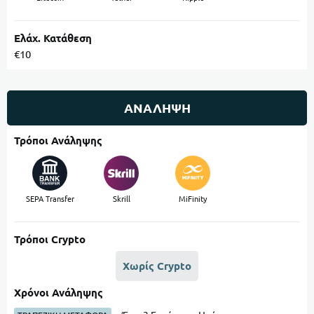
Ελάχ. Κατάθεση
€10
ΑΝΑΛΗΨΗ
Τρόποι Ανάληψης
SEPA Transfer
Skrill
MiFinity
Τρόποι Crypto
Χωρίς Crypto
Χρόνοι Ανάληψης