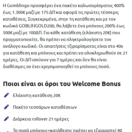
Η Gomblingo προσφέρει ένα πακέτο καλωσορίσματος 400%
έως 1.300€ μαζί με 175 ΔΠ και αφορά τις πρώτες τέσσερις
καταθέσεις. Συγκεκριμένα, στην 1η κατάθεση και με τον
κωδικό GOBLINGOLD200, θα λάβετε ένα μπόνους 200% έως
500€ μαζί με 100ΔΠ. Για κάθε κατάθεση (ελάχιστη 20€) που
πραγματοποιείτε, θα πρέπει να πληκτρολογήσετε τον
ανάλογο κωδικό. Οι απαιτήσεις τζιραρίσματος είναι στο 40x
για κατάθεση και μπόνους και πρέπει να ολοκληρωθούν σε 21
ημέρες. Οι ΔΠ ισχύουν για 7 ημέρες και δεν θα είναι
διαθέσιμες αν έχει χρησιμοποιηθεί το μπόνους ποσό.
Ποιοι είναι οι όροι του Welcome Bonus
Ελάχιστη κατάθεση 20€
Πακέτο τεσσάρων καταθέσεων
Διάρκεια rollover 21 ημέρες
Το ποσό μπόνους+κατάθεσης πρέπει να τζιραριστεί 40