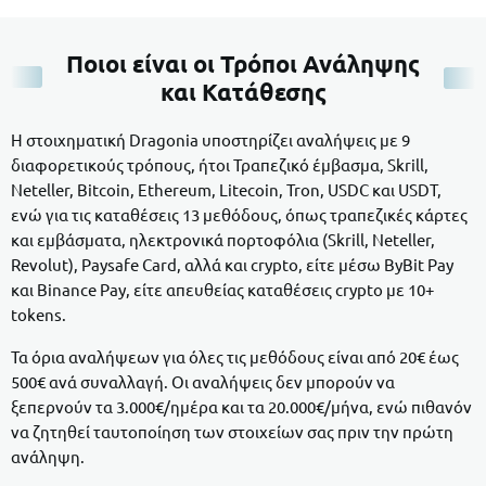
Ποιοι είναι οι Τρόποι Ανάληψης
και Κατάθεσης
Η στοιχηματική Dragonia υποστηρίζει αναλήψεις με 9
διαφορετικούς τρόπους, ήτοι Τραπεζικό έμβασμα, Skrill,
Neteller, Bitcoin, Ethereum, Litecoin, Tron, USDC και USDT,
ενώ για τις καταθέσεις 13 μεθόδους, όπως τραπεζικές κάρτες
και εμβάσματα, ηλεκτρονικά πορτοφόλια (Skrill, Neteller,
Revolut), Paysafe Card, αλλά και crypto, είτε μέσω ByBit Pay
και Binance Pay, είτε απευθείας καταθέσεις crypto με 10+
tokens.
Τα όρια αναλήψεων για όλες τις μεθόδους είναι από 20€ έως
500€ ανά συναλλαγή. Οι αναλήψεις δεν μπορούν να
ξεπερνούν τα 3.000€/ημέρα και τα 20.000€/μήνα, ενώ πιθανόν
να ζητηθεί ταυτοποίηση των στοιχείων σας πριν την πρώτη
ανάληψη.