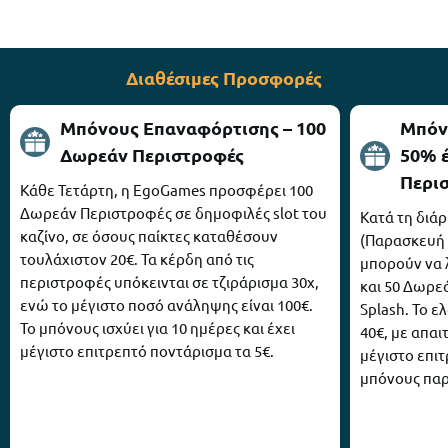
Διαθέσιμες Προσφορές
Μπόνους Επαναφόρτισης – 100
Μπόν
Δωρεάν Περιστροφές
50% έ
Περι
Κάθε Τετάρτη, η EgoGames προσφέρει 100
Δωρεάν Περιστροφές σε δημοφιλές slot του
Κατά τη διά
καζίνο, σε όσους παίκτες καταθέσουν
(Παρασκευή έ
τουλάχιστον 20€. Τα κέρδη από τις
μπορούν να 
περιστροφές υπόκεινται σε τζιράρισμα 30x,
και 50 Δωρε
ενώ το μέγιστο ποσό ανάληψης είναι 100€.
Splash. Το ε
Το μπόνους ισχύει για 10 ημέρες και έχει
40€, με απαι
μέγιστο επιτρεπτό ποντάρισμα τα 5€.
μέγιστο επιτ
μπόνους παρ