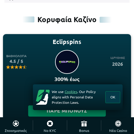
Κορυφαία Καζίνο
Eclipspins
ΒΑΘΜΟΛΟΓΙΑ
ΙΔΡΥΘΗΚΕ
4.5 / 5
2026
300% έως
€1.000
We use
Cookies
. Our Policy
aligns with Personal Data
OK
CODE
ΔΕΝ ΑΠΑΙΤΕΙΤΑΙ
Protection Laws.
ΠΑΡΕ ΜΠΟΝΟΥΣ
Στοιχηματικές
No KYC
Bonus
Νέα Casino