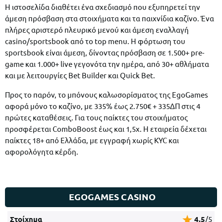
Η ιστοσελίδα διαθέτει ένα σχεδιασμό που εξυπηρετεί την
άμεση πρόσβαση στα στοιχήματα και τα παιχνίδια καζίνο. Ένα
πλήρες αριστερό πλευρικό μενού και άμεση εναλλαγή
casino/sportsbook από το top menu. Η φόρτωση του
sportsbook είναι άμεση, δίνοντας πρόσβαση σε 1.500+ pre-
game και 1.000+ live γεγονότα την ημέρα, από 30+ αθλήματα
και με λειτουργίες Bet Builder και Quick Bet.
Προς το παρόν, το μπόνους καλωσορίσματος της EgoGames
αφορά μόνο το καζίνο, με 335% έως 2.750€ + 335ΔΠ στις 4
πρώτες καταθέσεις. Για τους παίκτες του στοιχήματος
προσφέρεται ComboBoost έως και 1,5x. Η εταιρεία δέχεται
παίκτες 18+ από Ελλάδα, με εγγραφή χωρίς KYC και
αφορολόγητα κέρδη.
EGOGAMES CASINO
Στοίχημα
4.5
/5