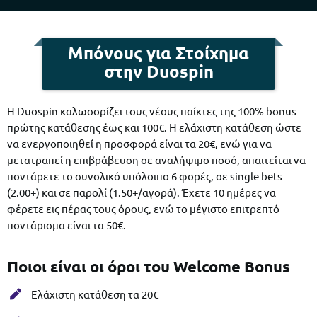
Μπόνους για Στοίχημα
στην Duospin
Η Duospin καλωσορίζει τους νέους παίκτες της 100% bonus
πρώτης κατάθεσης έως και 100€. Η ελάχιστη κατάθεση ώστε
να ενεργοποιηθεί η προσφορά είναι τα 20€, ενώ για να
μετατραπεί η επιβράβευση σε αναλήψιμο ποσό, απαιτείται να
ποντάρετε το συνολικό υπόλοιπο 6 φορές, σε single bets
(2.00+) και σε παρολί (1.50+/αγορά). Έχετε 10 ημέρες να
φέρετε εις πέρας τους όρους, ενώ το μέγιστο επιτρεπτό
ποντάρισμα είναι τα 50€.
Ποιοι είναι οι όροι του Welcome Bonus
Ελάχιστη κατάθεση τα 20€