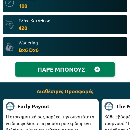
100
Ελάχ. Κατάθεση
€20
Wagering
Bx6 Dx6
ΠΑΡΕ ΜΠΟΝΟΥΣ
Διαθέσιμες Προσφορές
Early Payout
The 
H στοιχηματική σας παρέχει την δυνατότητα
Κάθε εβδομά
να διασφαλίσετε περισσότερα κερδισμένα
τουρνουά “T