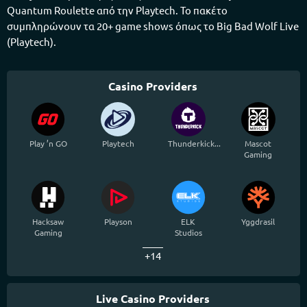
Quantum Roulette από την Playtech. Το πακέτο
συμπληρώνουν τα 20+ game shows όπως το Big Bad Wolf Live
(Playtech).
Casino Providers
Play ’n GO
Playtech
Thunderkick...
Mascot
Gaming
Hacksaw
Playson
ELK
Yggdrasil
Gaming
Studios
+14
Live Casino Providers