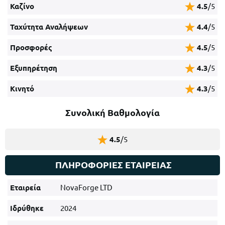
Καζίνο
4.5
/5
Ταχύτητα Αναλήψεων
4.4
/5
Προσφορές
4.5
/5
Εξυπηρέτηση
4.3
/5
Κινητό
4.3
/5
Συνολική Βαθμολογία
4.5
/5
ΠΛΗΡΟΦΟΡΙΕΣ ΕΤΑΙΡΕΙΑΣ
Εταιρεία
NovaForge LTD
Ιδρύθηκε
2024