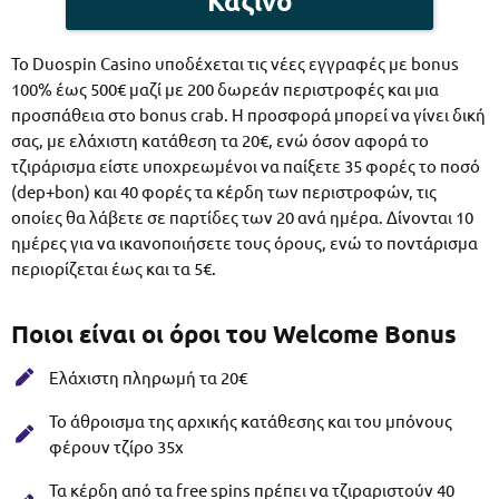
Καζίνο
Το Duospin Casino υποδέχεται τις νέες εγγραφές με bonus
100% έως 500€ μαζί με 200 δωρεάν περιστροφές και μια
προσπάθεια στο bonus crab. Η προσφορά μπορεί να γίνει δική
σας, με ελάχιστη κατάθεση τα 20€, ενώ όσον αφορά το
τζιράρισμα είστε υποχρεωμένοι να παίξετε 35 φορές το ποσό
(dep+bon) και 40 φορές τα κέρδη των περιστροφών, τις
οποίες θα λάβετε σε παρτίδες των 20 ανά ημέρα. Δίνονται 10
ημέρες για να ικανοποιήσετε τους όρους, ενώ το ποντάρισμα
περιορίζεται έως και τα 5€.
Ποιοι είναι οι όροι του Welcome Bonus
Ελάχιστη πληρωμή τα 20€
Το άθροισμα της αρχικής κατάθεσης και του μπόνους
φέρουν τζίρο 35x
Τα κέρδη από τα free spins πρέπει να τζιραριστούν 40