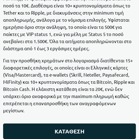
ποσό τα 10€. Διαθέσιμα είναι 10+ κρυπτονομίσματα όπως το
Tether και το Ripple, με διακυμάνσεις στην minimum τιμή
αποπληρωμής, ανάλογα με το νόμισμα επιλογής. Υφίσταται
ημερήσιο όριο στην ανάληψη, το οποίο είναι τα 500€ για
παίκτες με VIP status 1, ενώ για μέλη με Status 5 το ποσό
ανεβαίνει στα 1.500€. Όλα τα αιτήματα αποπληρώνονται στο
διάστημα από 1 έως 3 εργάσιμες ημέρες.
Για την προσθήκη χρημάτων στο λογαριασμό διατίθενται 15+
διαφορετικές επιλογές, οι οποίες είναι οι Ελληνικές κάρτες
(Visa/Mastercard), τα e-wallets (Skrill, Neteller, Paysafecard,
MiFinity) και 10+ κρυπτονομίσματα όπως τα Bitcoin, Ripple και
Bitcoin Cash. Η ελάχιστη κατάθεση είναι τα 20€, ενώ δεν
υπάρχει όριο αναφορικά με την maximum πληρωμή καθώς
επιτρέπεται η επαναπροσθήκη των αναγραφόμενων
μεγίστων.
ΚΑΤΑΘΕΣΗ