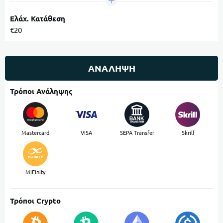
Ελάχ. Κατάθεση
€20
ΑΝΑΛΗΨΗ
Τρόποι Ανάληψης
Mastercard
VISA
SEPA Transfer
Skrill
MiFinity
Τρόποι Crypto