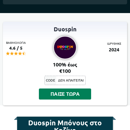
Duospin
ΒΑΘΜΟΛΟΓΙΑ
ΙΔΡΥΘΗΚΕ
4.6 / 5
2024
100% έως
€100
CODE
ΔΕΝ ΑΠΑΙΤΕΙΤΑΙ
ΠΑΙΞΕ ΤΩΡΑ
Duospin Μπόνους στο