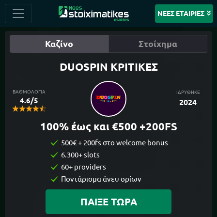
ΝΕΕΣ ΕΤΑΙΡΙΕΣ
Καζίνο
Στοίχημα
DUOSPIN ΚΡΙΤΙΚΈΣ
ΒΑΘΜΟΛΟΓΙΑ
ΙΔΡΥΘΗΚΕ
4.6/5
2024
100% έως και
€500 +200FS
500€ + 200fs στο welcome bonus
6.300+ slots
60+ providers
Ποντάρισμα άνευ ορίων
ΠΑΊΞΕ ΤΏΡΑ