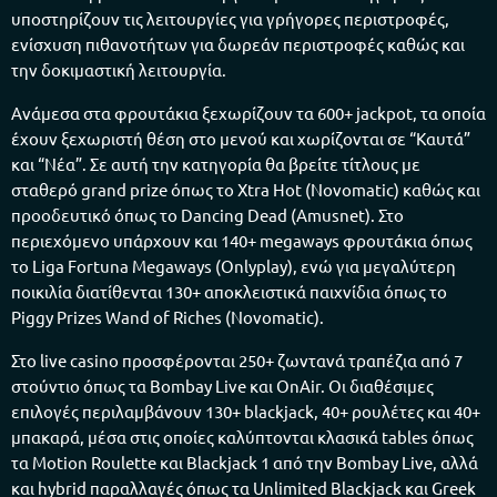
υποστηρίζουν τις λειτουργίες για γρήγορες περιστροφές,
ενίσχυση πιθανοτήτων για δωρεάν περιστροφές καθώς και
την δοκιμαστική λειτουργία.
Ανάμεσα στα φρουτάκια ξεχωρίζουν τα 600+ jackpot, τα οποία
έχουν ξεχωριστή θέση στο μενού και χωρίζονται σε “Καυτά”
και “Νέα”. Σε αυτή την κατηγορία θα βρείτε τίτλους με
σταθερό grand prize όπως το Xtra Hot (Novomatic) καθώς και
προοδευτικό όπως το Dancing Dead (Amusnet). Στο
περιεχόμενο υπάρχουν και 140+ megaways φρουτάκια όπως
το Liga Fortuna Megaways (Onlyplay), ενώ για μεγαλύτερη
ποικιλία διατίθενται 130+ αποκλειστικά παιχνίδια όπως το
Piggy Prizes Wand of Riches (Novomatic).
Στο live casino προσφέρονται 250+ ζωντανά τραπέζια από 7
στούντιο όπως τα Bombay Live και OnAir. Οι διαθέσιμες
επιλογές περιλαμβάνουν 130+ blackjack, 40+ ρουλέτες και 40+
μπακαρά, μέσα στις οποίες καλύπτονται κλασικά tables όπως
τα Motion Roulette και Blackjack 1 από την Bombay Live, αλλά
και hybrid παραλλαγές όπως τα Unlimited Blackjack και Greek