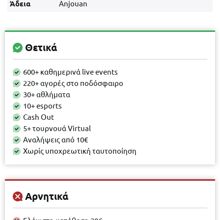
Άδεια
Anjouan
Θετικά
600+ καθημερινά live events
220+ αγορές στο ποδόσφαιρο
30+ αθλήματα
10+ esports
Cash Out
5+ τουρνουά Virtual
Αναλήψεις από 10€
Χωρίς υποχρεωτική ταυτοποίηση
Αρνητικά