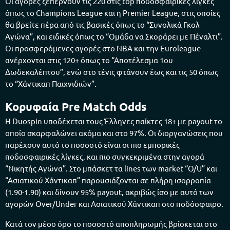
Οι αγορές ξεπερνούν τις 220 στις top ποδοσφαιρικές λίγκες
όπως το Champions League και η Premier League, στις οποίες
θα βρείτε πέρα από τις βασικές όπως το “Συνολικά Γκολ
Αγώνα”, και ειδικές όπως το “Ομάδα να Σκοράρει με Πέναλτι”.
Οι προσφερόμενες αγορές στο NBA και την Euroleague
ανέρχονται στις 120+ όπως το “Αποτέλεσμα 1ου
Δωδεκαλέπτου”, ενώ στο τένις φτάνουν έως και τις 50 όπως
το “Χάντικαπ Παιχνιδιών”.
Κορυφαία Pre Match Odds
Η Duospin υποδέχεται τους Έλληνες παίκτες 18+ με payout το
οποίο σκαρφαλώνει ακόμα και στο 97%. Οι διοργανώσεις που
παρέχουν αυτό το ποσοστό είναι οι πιο εμπορικές
ποδοσφαιρικές λίγκες, και πιο συγκεκριμένα στην αγορά
“Νικητής Αγώνα”. Στο μπάσκετ τα lines των market “O/U” και
“Ασιατικού Χάντικαπ” παρουσιάζονται σε πλήρη ισορροπία
(1.90-1.90) και δίνουν 95% payout, ακριβώς ίσο με αυτό των
αγορών Over/Under και Ασιατικού Χάντικαπ στο ποδόσφαιρο.
Κατά τον μέσο όρο το ποσοστό αποπληρωμής βρίσκεται στο