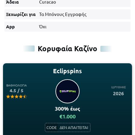
Άδεια
Curacao
Ξεχωρίζει για
Τα Μπόνους Εγγραφής
App
Όχι
Κορυφαία Καζίνο
Eclipspins
ΒΑΘΜΟΛΟΓΙΑ
ΙΔΡΥΘΗΚΕ
4.5 / 5
2026
300% έως
€1.000
CODE
ΔΕΝ ΑΠΑΙΤΕΙΤΑΙ