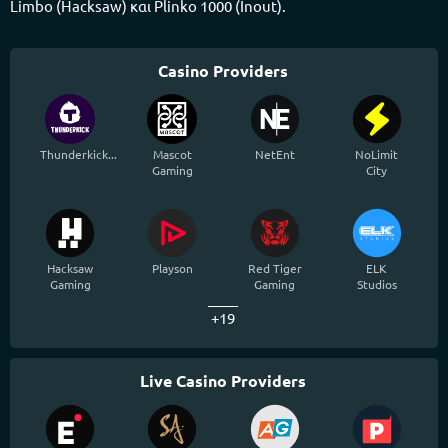
Limbo (Hacksaw) και Plinko 1000 (Inout).
Casino Providers
Thunderkick...
Mascot
NetEnt
NoLimit
Gaming
City
Hacksaw
Playson
Red Tiger
ELK
Gaming
Gaming
Studios
+19
Live Casino Providers