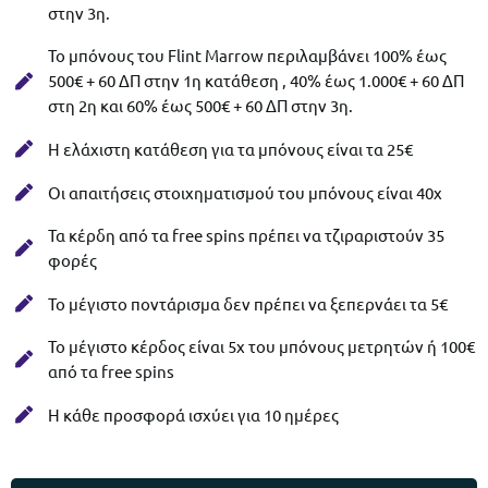
στην 3η.
Το μπόνους του Flint Marrow περιλαμβάνει 100% έως
500€ + 60 ΔΠ στην 1η κατάθεση , 40% έως 1.000€ + 60 ΔΠ
στη 2η και 60% έως 500€ + 60 ΔΠ στην 3η.
Η ελάχιστη κατάθεση για τα μπόνους είναι τα 25€
Οι απαιτήσεις στοιχηματισμού του μπόνους είναι 40x
Τα κέρδη από τα free spins πρέπει να τζιραριστούν 35
φορές
Το μέγιστο ποντάρισμα δεν πρέπει να ξεπερνάει τα 5€
Το μέγιστο κέρδος είναι 5x του μπόνους μετρητών ή 100€
από τα free spins
Η κάθε προσφορά ισχύει για 10 ημέρες