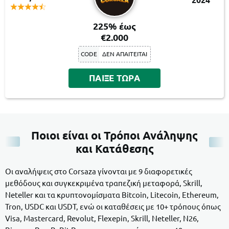
2024
225% έως
€2.000
CODE
ΔΕΝ ΑΠΑΙΤΕΙΤΑΙ
ΠΑΙΞΕ ΤΩΡΑ
Ποιοι είναι οι Τρόποι Ανάληψης
και Κατάθεσης
Οι αναλήψεις στο Corsaza γίνονται με 9 διαφορετικές
μεθόδους και συγκεκριμένα τραπεζική μεταφορά, Skrill,
Neteller και τα κρυπτονομίσματα Bitcoin, Litecoin, Ethereum,
Tron, USDC και USDT, ενώ οι καταθέσεις με 10+ τρόπους όπως
Visa, Mastercard, Revolut, Flexepin, Skrill, Neteller, N26,