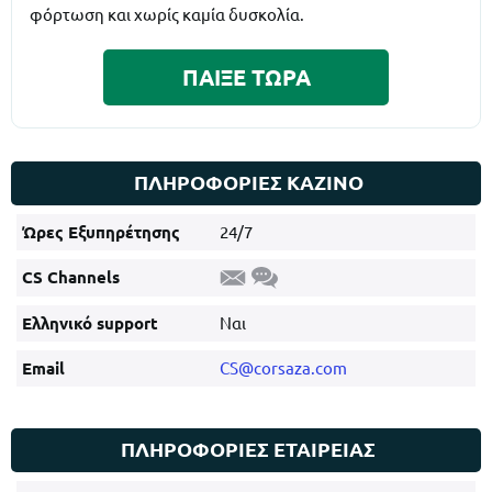
φόρτωση και χωρίς καμία δυσκολία.
ΠΑΊΞΕ ΤΏΡΑ
ΠΛΗΡΟΦΟΡΙΕΣ ΚΑΖΙΝΟ
Ώρες Εξυπηρέτησης
24/7
CS Channels
Ελληνικό support
Ναι
Email
CS@corsaza.com
ΠΛΗΡΟΦΟΡΙΕΣ ΕΤΑΙΡΕΙΑΣ