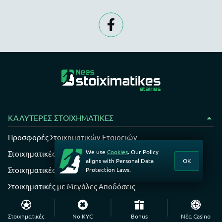
τραπέζια από 14+ live studios, 400+ RNG επιτραπέζια
εφαρμογή, το παιχνίδι σας θα είναι ιδιαίτερα άνετο και
παιχνίδια (ρουλέτα, μπλάκτζακ, πόκερ) και 80+ mini
εύκολο από κάθε συσκευή.
games (Plinko, Crash, Mines) όπως τα δημοφιλή
παιχνίδια των παρόχων Spribe και Turbo Games.
ΚΑΛΎΤΕΡΕΣ ΣΤΟΙΧΗΜΑΤΙΚΈΣ
Προσφορές Στοιχηματικών Εταιρειών
We use
Cookies
. Our Policy
Στοιχηματικές με Μπόνους Εγγραφής
aligns with Personal Data
OK
Στοιχηματικές με Freebet
Protection Laws.
Στοιχηματικές με Μεγάλες Αποδόσεις
ΣΤΟΙΧΗΜΑΤΙΚΈΣ ΕΞΩΤΕΡΙΚΟΎ
Στοιχηματικές
No KYC
Bonus
Νέα Casino