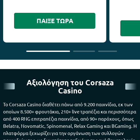
ΠΑΊΞΕ ΤΏΡΑ
Αξιολόγηση του Corsaza
Casino
Το Corsaza Casino διαθέτει πάνω από 9.200 παιχνίδια, εκ των
οποίων 8.500+ φρουτάκια, 210+ live τραπέζια και περισσότερα
από 400 RNG επιτραπέζια παιχνίδια, από 90+ παρόχους, όπως
Belatra, Novomatic, Spinomenal, Relax Gaming και BGaming. Η
πλατφόρμα ξεχωρίζει για την οργάνωση των συλλογών