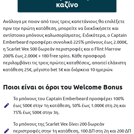
καζίνο
Ανάλογα με ποιον από τους τρεις καπετάνιους θα επιλέξετε
πριν την πρώτη κατάθεση, μπορείτε να διεκδικήσετε και
αντίστοιχο μπόνους καλωσορίσματος. Ειδικότερα, ο Captain
Emberbeard προσφέρει συνολικά 225% μπόνους έως 2.000€,
η Scarlet Vex 500 δωρεάν περιστροφές και ο Flint Marrow
200% έως 2.000€ + 180 free spins. Κάθε προσφορά
περιλαμβάνει τις τρεις πρώτες καταθέσεις, απαιτεί ελάχιστη
κατάθεση 25€, μέγιστο bet 5€ και διάρκεια 10 ημερών.
Ποιοι είναι οι όροι του Welcome Bonus
Το μπόνους του Captain Emberbeard προσφέρει 100%
έως 500€ στην 1η κατάθεση, 50% έως 1.000€ στη 2η και
75% έως 500€ στην 3η.
Το μπόνους της Scarlet Vex δίνει 200 δωρεάν
περιστροφές στην 1η κατάθεση, 100 ΔΠ στη 2η και 200 ΔΠ