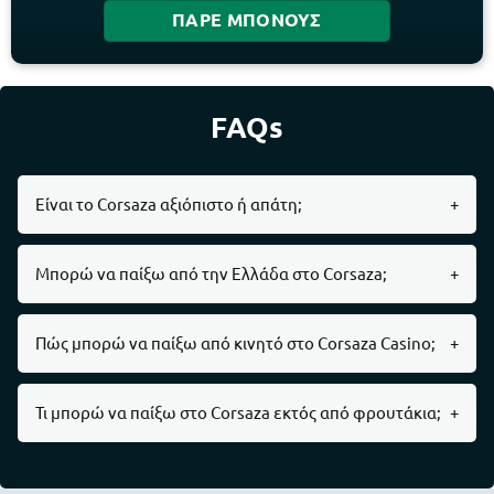
ΠΑΡΕ ΜΠΟΝΟΥΣ
FAQs
Είναι το Corsaza αξιόπιστο ή απάτη;
Το Corsaza είναι ένα αξιόπιστο διαδικτυακό καζίνο που
Μπορώ να παίξω από την Ελλάδα στο Corsaza;
λειτουργεί με άδεια από το Κουρασάο και ανήκει στη
Fortuna Games N.V. Διαθέτει SSL κρυπτογράφηση, έχει
Η πλατφόρμα είναι προσβάσιμη σε παίκτες από την
Πώς μπορώ να παίξω από κινητό στο Corsaza Casino;
2FA και εργαλεία για την τήρηση του υπεύθυνου
Ελλάδα, αρκεί να έχουν συμπληρώσει το 18ο έτος της
παιχνιδιού. Τα παιχνίδια που προσφέρει προέρχονται
ηλικίας τους. Η ιστοσελίδα είναι μεταφρασμένη στα
από πιστοποιημένους παρόχους λογισμικού.
Το καζίνο λειτουργεί άψογα σε όλα τα κινητά
Τι μπορώ να παίξω στο Corsaza εκτός από φρουτάκια;
ελληνικά και οι καταθέσεις μπορούν να γίνουν με όλες
τηλέφωνα, μέσω του εκάστοτε mobile. Η περιήγηση
τις ελληνικές τραπεζικές κάρτες.
στην πλατφόρμα και στα παιχνίδια της είναι γρήγορη και
Εκτός από τα slots, το Corsaza προσφέρει 210+ live
αρκετά εύκολη. Αν και δεν διαθέτει ξεχωριστή