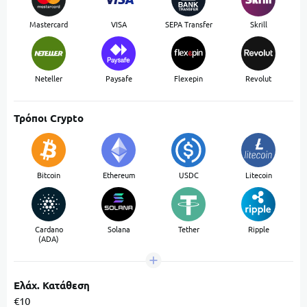
Mastercard
VISA
SEPA Transfer
Skrill
Neteller
Paysafe
Flexepin
Revolut
Τρόποι Crypto
Bitcoin
Ethereum
USDC
Litecoin
Cardano
Solana
Tether
Ripple
(ADA)
Ελάχ. Κατάθεση
€10