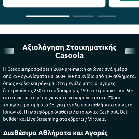
Αξιολόγηση Στοιχηματικής
Casoola
Η Casoola προσφέρει 1.200+ pre-match αγώνες ανά ημέρα
από 25+ αγωνίσματα και 600+ live παιχνίδια από 10+ αθλήματα,
όπως γκολφ και ράγκμπι. Στα μεγάλα ματς, οι αγορές
ξεπερνούν τις 250 στο ποδόσφαιρο, 150+ στο μπάσκετ και 50+
στο τένις, με τη μέση γκανιότα να κυμαίνεται στο 7% και
χαμηλότερη τιμή στο 5% για μεγάλα πρωταθλήματα όπως το
Ισπανικό. Η πλατφόρμα διαθέτει λειτουργίες Cash out, Bet
builder και Live Streaming στα eSports / Virtuals.
Διαθέσιμα Αθλήματα και Αγορές