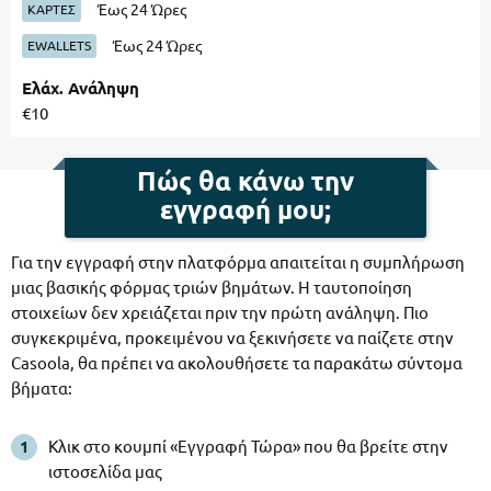
Έως 24 Ώρες
ΚΆΡΤΕΣ
Έως 24 Ώρες
EWALLETS
Ελάχ. Ανάληψη
€10
Πώς θα κάνω την
εγγραφή μου;
Για την εγγραφή στην πλατφόρμα απαιτείται η συμπλήρωση
μιας βασικής φόρμας τριών βημάτων. Η ταυτοποίηση
στοιχείων δεν χρειάζεται πριν την πρώτη ανάληψη. Πιο
συγκεκριμένα, προκειμένου να ξεκινήσετε να παίζετε στην
Casoola, θα πρέπει να ακολουθήσετε τα παρακάτω σύντομα
βήματα:
1
Κλικ στο κουμπί «Εγγραφή Τώρα» που θα βρείτε στην
ιστοσελίδα μας