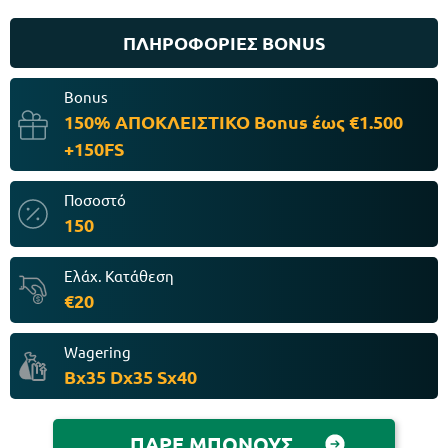
ΠΛΗΡΟΦΟΡΙΕΣ BONUS
Bonus
150% ΑΠΟΚΛΕΙΣΤΙΚΟ Bonus έως
€1.500
+150FS
Ποσοστό
150
Ελάχ. Κατάθεση
€20
Wagering
Bx35 Dx35 Sx40
ΠΑΡΕ ΜΠΟΝΟΥΣ