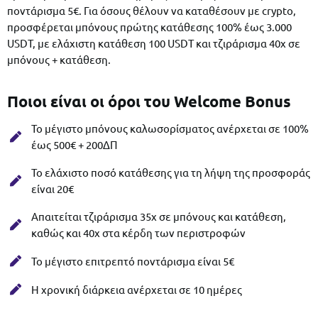
ποντάρισμα 5€. Για όσους θέλουν να καταθέσουν με crypto,
προσφέρεται μπόνους πρώτης κατάθεσης 100% έως 3.000
USDT, με ελάχιστη κατάθεση 100 USDT και τζιράρισμα 40x σε
μπόνους + κατάθεση.
Ποιοι είναι οι όροι του Welcome Bonus
Το μέγιστο μπόνους καλωσορίσματος ανέρχεται σε 100%
έως 500€ + 200ΔΠ
Το ελάχιστο ποσό κατάθεσης για τη λήψη της προσφοράς
είναι 20€
Απαιτείται τζιράρισμα 35x σε μπόνους και κατάθεση,
καθώς και 40x στα κέρδη των περιστροφών
Το μέγιστο επιτρεπτό ποντάρισμα είναι 5€
Η χρονική διάρκεια ανέρχεται σε 10 ημέρες