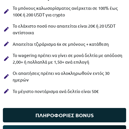
Το μπόνους καλωσορίσματος ανέρχεται σε 100% έως
100€ ή 200 USDT για crypto
Το ελάχιστο ποσό που απαιτείται είναι 20€ ή 20 USDT
αντίστοιχα
Απαιτείται τζιράρισμα 6x σε μπόνους + κατάθεση
Το wagering πρέπει να γίνει σε μονά δελτία με απόδοση
2,00+ ή πολλαπλά με 1,50+ ανά επιλογή
Οι απαιτήσεις πρέπει να ολοκληρωθούν εντός 30
ημερών
Το μέγιστο ποντάρισμα ανά δελτίο είναι 50€
ΠΛΗΡΟΦΟΡΙΕΣ BONUS