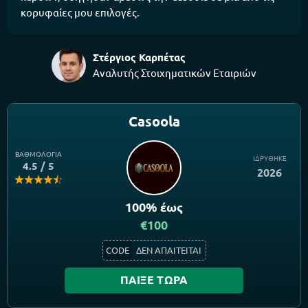
κορυφαίες μου επιλογές.
Στέργιος Καρπέτας
Αναλυτής Στοιχηματικών Εταιριών
Casoola
ΒΑΘΜΟΛΟΓΙΑ
ΙΔΡΥΘΗΚΕ
4.5 / 5
2026
100% έως
€100
CODE
ΔΕΝ ΑΠΑΙΤΕΙΤΑΙ
ΠΑΙΞΕ ΤΩΡΑ