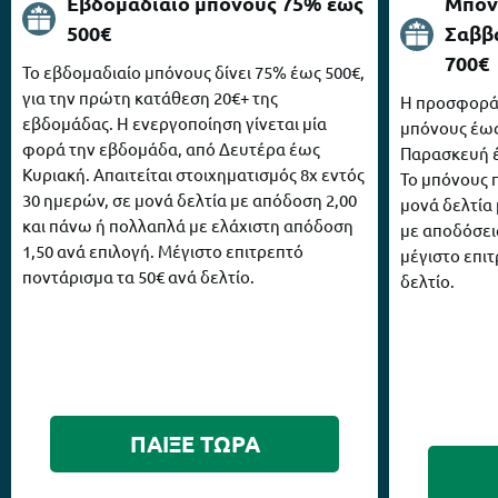
Εβδομαδιαίο μπόνους 75% έως
Μπόν
500€
Σαββ
700€
Το εβδομαδιαίο μπόνους δίνει 75% έως 500€,
για την πρώτη κατάθεση 20€+ της
Η προσφορά 
εβδομάδας. Η ενεργοποίηση γίνεται μία
μπόνους έως 
φορά την εβδομάδα, από Δευτέρα έως
Παρασκευή έ
Κυριακή. Απαιτείται στοιχηματισμός 8x εντός
Το μπόνους π
30 ημερών, σε μονά δελτία με απόδοση 2,00
μονά δελτία
και πάνω ή πολλαπλά με ελάχιστη απόδοση
με αποδόσεις
1,50 ανά επιλογή. Μέγιστο επιτρεπτό
μέγιστο επι
ποντάρισμα τα 50€ ανά δελτίο.
δελτίο.
ΠΑΊΞΕ ΤΏΡΑ