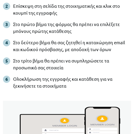
2
Επίσκεψη στη σελίδα της στοιχηματικής και κλικ στο
κουμπί της εγγραφής
3
Στο πρώτο βήμα της φόρμας θα πρέπει να επιλέξετε
μπόνους πρώτης κατάθεσης
4
Στο δεύτερο βήμα θα σας ζητηθεί η καταχώρηση email
και κωδικού πρόσβασης, με αποδοχή των όρων
5
Στο τρίτο βήμα θα πρέπει να συμπληρώσετε τα
προσωπικά σας στοιχεία
6
Ολοκλήρωση της εγγραφής και κατάθεση για να
ξεκινήσετε τα στοιχήματα