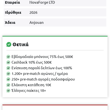
Εταιρεία
NovaForge LTD
Ιδρύθηκε
2026
Άδεια
Anjouan
Θετικά
Εβδομαδιαίο μπόνους 75% έως 500€
Cashback 10% έως 500€
Ενίσχυση παρολί δελτίων έως 100%
1.200+ pre-match αγώνες / ημέρα
250+ pre-match αγορές ποδοσφαίρου
Ελάχιστη κατάθεση 10€
Έλληνες παίκτες 18+