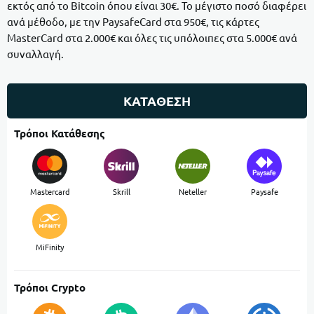
εκτός από το Bitcoin όπου είναι 30€. Το μέγιστο ποσό διαφέρει
ανά μέθοδο, με την PaysafeCard στα 950€, τις κάρτες
MasterCard στα 2.000€ και όλες τις υπόλοιπες στα 5.000€ ανά
συναλλαγή.
ΚΑΤΑΘΕΣΗ
Τρόποι Κατάθεσης
Mastercard
Skrill
Neteller
Paysafe
MiFinity
Τρόποι Crypto