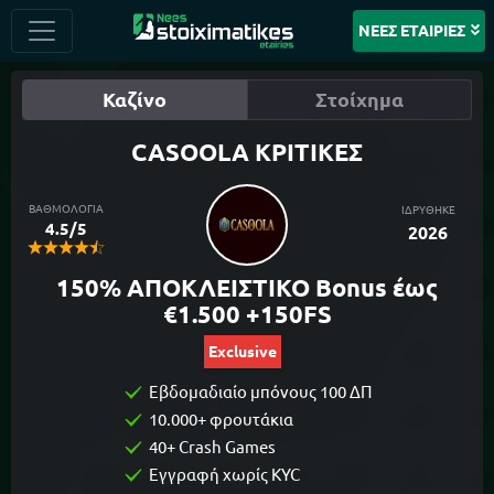
ΝΕΕΣ ΕΤΑΙΡΙΕΣ
Καζίνο
Στοίχημα
CASOOLA ΚΡΙΤΙΚΈΣ
ΒΑΘΜΟΛΟΓΙΑ
ΙΔΡΥΘΗΚΕ
4.5/5
2026
150% ΑΠΟΚΛΕΙΣΤΙΚΟ Bonus έως
€1.500 +150FS
Exclusive
Εβδομαδιαίο μπόνους 100 ΔΠ
10.000+ φρουτάκια
40+ Crash Games
Εγγραφή χωρίς KYC