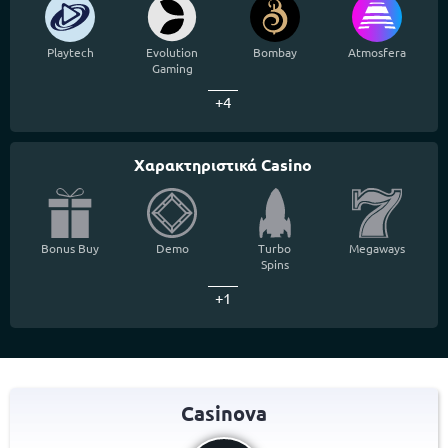
Playtech
Evolution
Bombay
Atmosfera
Gaming
+4
Χαρακτηριστικά Casino
Bonus Buy
Demo
Turbo
Megaways
Spins
+1
Casinova