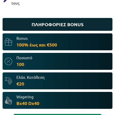
τους
ΠΛΗΡΟΦΟΡΙΕΣ BONUS
Bonus
100% έως και
€500
Ποσοστό
100
Ελάχ. Κατάθεση
€20
Wagering
Bx40 Dx40