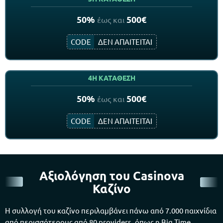
50%
500€
έως και
CODE
ΔΕΝ ΑΠΑΙΤΕΙΤΑΙ
4Η ΚΑΤΆΘΕΣΗ
50%
500€
έως και
CODE
ΔΕΝ ΑΠΑΙΤΕΙΤΑΙ
Αξιολόγηση του Casinova
Καζίνο
Η συλλογή του καζίνο περιλαμβάνει πάνω από 7.000 παιχνίδια
από περισσότερους από 80 providers, όπως η Big Time