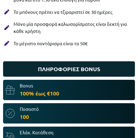
Το μπόνους πρέπει να τζιραριστεί σε 30 ημέρες
Μόνο μία προσφορά καλωσορίσματος είναι δεκτή για
κάθε χρήστη
Το μέγιστο ποντάρισμα είναι τα 50€
ΠΛΗΡΟΦΟΡΙΕΣ BONUS
Bonus
100% έως
€100
Ποσοστό
100
Ελάχ. Κατάθεση