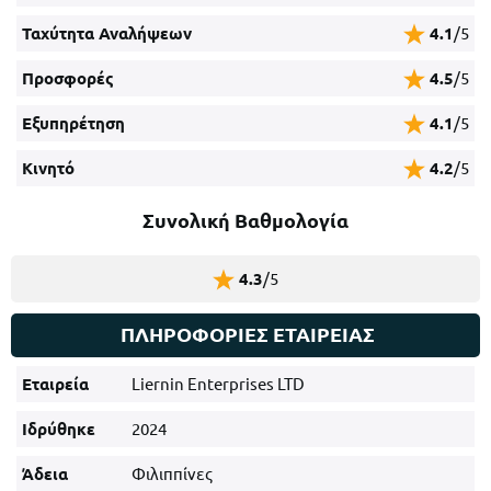
Ταχύτητα Αναλήψεων
4.1
/5
Προσφορές
4.5
/5
Εξυπηρέτηση
4.1
/5
Κινητό
4.2
/5
Συνολική Βαθμολογία
4.3
/5
ΠΛΗΡΟΦΟΡΙΕΣ ΕΤΑΙΡΕΙΑΣ
Εταιρεία
Liernin Enterprises LTD
Ιδρύθηκε
2024
Άδεια
Φιλιππίνες