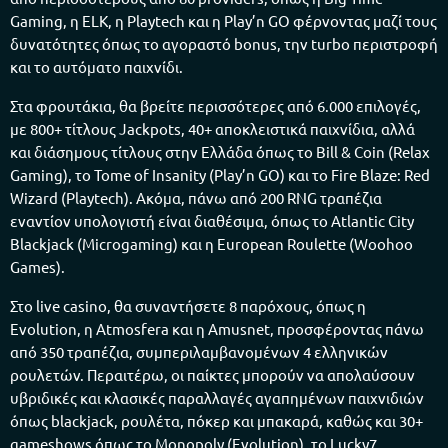
Gaming, η ELK, η Playtech και η Play’n GO φέρνοντας μαζί τους
δυνατότητες όπως το αγοραστό bonus, την turbo περιστροφή
και το αυτόματο παιχνίδι.
Στα φρουτάκια, θα βρείτε περισσότερες από 6.000 επιλογές,
με 800+ τίτλους Jackpots, 40+ αποκλειστικά παιχνίδια, αλλά
και διάσημους τίτλους στην Ελλάδα όπως το Bill & Coin (Relax
Gaming), το Tome of Insanity (Play’n GO) και το Fire Blaze: Red
Wizard (Playtech). Ακόμα, πάνω από 200 RNG τραπέζια
εναντίον υπολογιστή είναι διαθέσιμα, όπως το Atlantic City
Blackjack (Microgaming) και η European Roulette (Woohoo
Games).
Στο live casino, θα συναντήσετε 8 παρόχους, όπως η
Evolution, η Atmosfera και η Amusnet, προσφέροντας πάνω
από 350 τραπέζια, συμπεριλαμβανομένων 4 ελληνικών
ρουλετών. Περαιτέρω, οι παίκτες μπορούν να απολαύσουν
υβριδικές και κλασικές παραλλαγές αγαπημένων παιχνιδιών
όπως blackjack, ρουλέτα, πόκερ και μπακαρά, καθώς και 30+
gameshows όπως το Monopoly (Evolution), το Lucky7