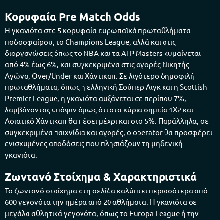
Κορυφαία Pre Match Odds
Η γκανιότα στα 5 κορυφαία ευρωπαϊκά πρωταθλήματα
ποδοσφαίρου, το Champions League, αλλά και στις
διοργανώσεις όπως το NBA και τα ATP Masters κυμαίνεται
από 4% έως 6%, και συγκεκριμένα στις αγορές Νικητής
Αγώνα, Over/Under και Χάντικαπ. Σε λιγότερο δημοφιλή
πρωταθλήματα, όπως η ελληνική Σούπερ Λιγκ και η Scottish
Premier League, η γκανιότα αυξάνεται σε περίπου 7%,
λαμβάνοντας υπόψιν όμως ότι στα κύρια σημεία 1Χ2 και
Ασιατικό Χάντικαπ θα πέσει μέχρι και στο 5%. Παράλληλα, σε
συγκεκριμένα παιχνίδια και αγορές, ο operator θα προσφέρει
ενισχυμένες αποδόσεις που πλησιάζουν τη μηδενική
γκανιότα.
Ζωντανό Στοίχημα & Χαρακτηριστικά
Το ζωντανό στοίχημα στη σελίδα καλύπτει περισσότερα από
600 γεγονότα την ημέρα από 20 αθλήματα. Η γκανιότα σε
μεγάλα αθλητικά γεγονότα, όπως το Europa League ή την