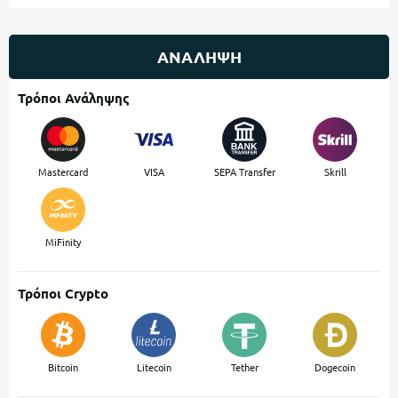
ΑΝΑΛΗΨΗ
Τρόποι Ανάληψης
Mastercard
VISA
SEPA Transfer
Skrill
MiFinity
Τρόποι Crypto
Bitcoin
Litecoin
Tether
Dogecoin