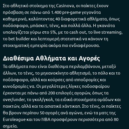
Στο αθλητικό στοίχημα της Casinova, οι παίκτες έχουν
πρόσβαση σε πάνω από 1.400 pre-game γεγονότα
καθημερινά, καλύπτοντας 40 διαφορετικά αθλήματα, όπως
ποδόσφαιρο, μπάσκετ, τένις, και πολλά άλλα. Η γκανιότα
υπολογίζεται γύρω στο 5%, με το cash out, το live streaming,
το bet builder και λεπτομερή στατιστικά να κάνουν τη
στοιχηματική εμπειρία ακόμα πιο ενδιαφέρουσα.
Διαθέσιμα Αθλήματα και Αγορές
Τα αθλήματα που είναι διαθέσιμα περιλαμβάνουν, μεταξύ
άλλων, το τένις, το μηχανοκίνητο αθλητισμό, το πόλο και το
ποδόσφαιρο, αλλά και κούρσες από ιπποδρομίες και
κυνοδρομίες να. Οι μεγαλύτερες λίγκες ποδοσφαίρου
έρχονται με πάνω από 200 επιλογές αγορών, όπως τα
over/under, το γκολ/γκολ, τα ειδικά στοιχήματα ομάδων και
παικτών, αλλά και τα ασιατικά χάντικαπ. Στο τένις, οι παίκτες
θα βρουν περίπου 50 αγορές ανά αγώνα, ενώ τα ματς της
Euroleague και του NBA προσφέρουν περισσότερα από 80
σημεία.