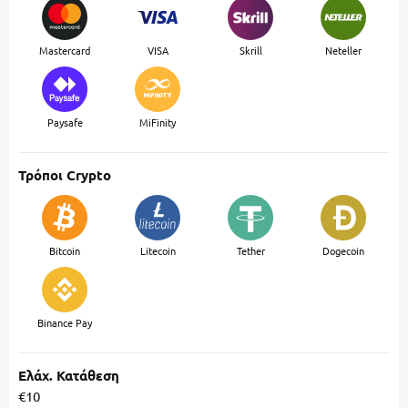
Mastercard
VISA
Skrill
Neteller
Paysafe
MiFinity
Τρόποι Crypto
Bitcoin
Litecoin
Tether
Dogecoin
Binance Pay
Ελάχ. Κατάθεση
€10