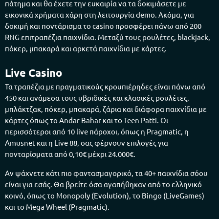
πάτημα και θα έχετε την ευκαιρία να τα δοκιμάσετε με
εικονικά χρήματα χάρη στη λειτουργία demo. Ακόμα, για
δοκιμή και ποντάρισμα το casino προσφέρει πάνω από 200
RNG επιτραπέζια παιχνίδια. Μεταξύ τους ρουλέτες, blackjack,
πόκερ, μπακαρά και αρκετά παιχνίδια με κάρτες.
Live Casino
Τα τραπέζια με πραγματικούς κρουπιέρηδες είναι πάνω από
450 και ανάμεσα τους υβριδικές και κλασικές ρουλέτες,
μπλάκτζακ, πόκερ, μπακαρά, ζάρια και διάφορα παιχνίδια με
κάρτες όπως το Andar Bahar και το Teen Patti. Οι
περισσότεροι από 10 live πάροχοι, όπως η Pragmatic, η
Amusnet και η Live 88, σας φέρνουν επιλογές για
πονταρίσματα από 0,10€ μέχρι 24.000€.
Αν ψάχνετε κάτι πιο φαντασμαγορικό, τα 40+ παιχνίδια σόου
είναι για εσάς. Θα βρείτε όσα αγαπήθηκαν από το ελληνικό
κοινό, όπως το Monopoly (Evolution), το Bingo (LiveGames)
και το Mega Wheel (Pragmatic).