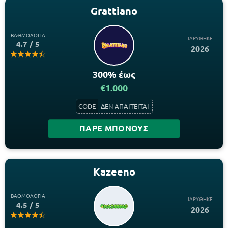
Grattiano
ΒΑΘΜΟΛΟΓΙΑ
ΙΔΡΥΘΗΚΕ
4.7 / 5
2026
300% έως
€1.000
CODE
ΔΕΝ ΑΠΑΙΤΕΙΤΑΙ
ΠΑΡΕ ΜΠΟΝΟΥΣ
Kazeeno
ΒΑΘΜΟΛΟΓΙΑ
ΙΔΡΥΘΗΚΕ
4.5 / 5
2026