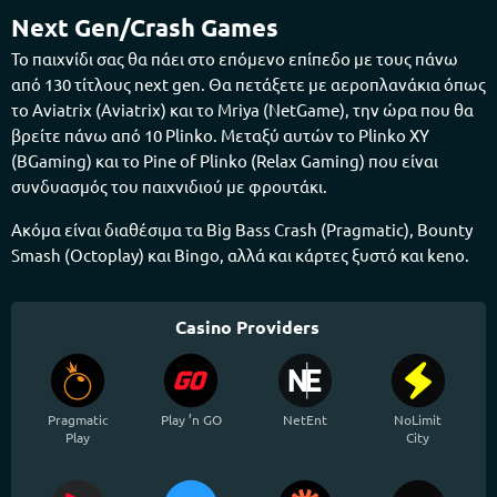
Next Gen/Crash Games
Το παιχνίδι σας θα πάει στο επόμενο επίπεδο με τους πάνω
από 130 τίτλους next gen. Θα πετάξετε με αεροπλανάκια όπως
το Aviatrix (Aviatrix) και το Mriya (NetGame), την ώρα που θα
βρείτε πάνω από 10 Plinko. Μεταξύ αυτών το Plinko XY
(BGaming) και το Pine of Plinko (Relax Gaming) που είναι
συνδυασμός του παιχνιδιού με φρουτάκι.
Ακόμα είναι διαθέσιμα τα Big Bass Crash (Pragmatic), Bounty
Smash (Octoplay) και Bingo, αλλά και κάρτες ξυστό και keno.
Casino Providers
Pragmatic
Play ’n GO
NetEnt
NoLimit
Play
City