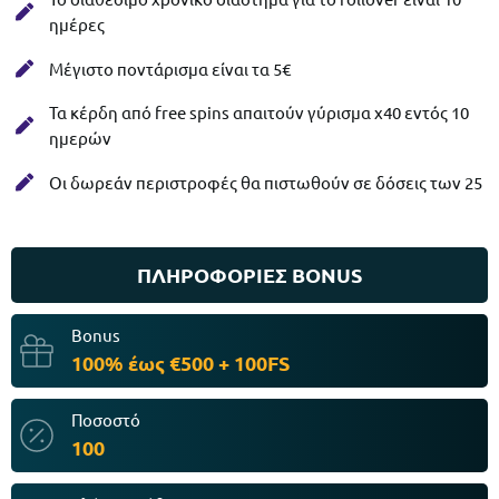
ημέρες
Μέγιστο ποντάρισμα είναι τα 5€
Τα κέρδη από free spins απαιτούν γύρισμα x40 εντός 10
ημερών
Οι δωρεάν περιστροφές θα πιστωθούν σε δόσεις των 25
ΠΛΗΡΟΦΟΡΙΕΣ BONUS
Bonus
100% έως
€500 + 100FS
Ποσοστό
100