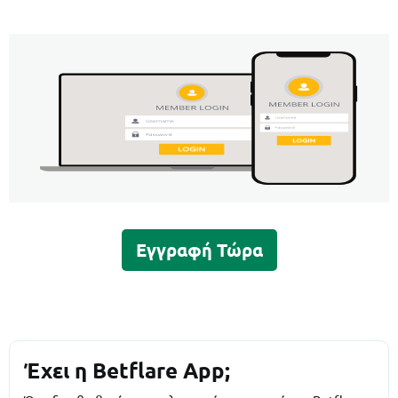
Εγγραφή Τώρα
Έχει η Betflare App;