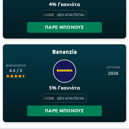
4% Γκανιότα
CODE
ΔΕΝ ΑΠΑΙΤΕΙΤΑΙ
ΠΑΡΕ ΜΠΟΝΟΥΣ
Bananzia
ΒΑΘΜΟΛΟΓΙΑ
ΙΔΡΥΘΗΚΕ
4.5 / 5
2026
5% Γκανιότα
CODE
ΔΕΝ ΑΠΑΙΤΕΙΤΑΙ
ΠΑΡΕ ΜΠΟΝΟΥΣ