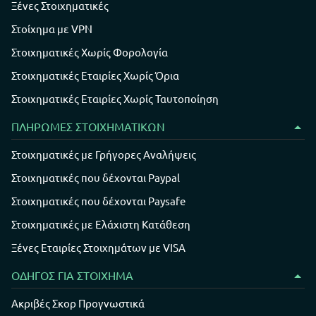
Ξένες Στοιχηματικές
Στοίχημα με VPN
Στοιχηματικές Χωρίς Φορολογία
Στοιχηματικές Εταιρίες Χωρίς Όρια
Στοιχηματικές Εταιρίες Χωρίς Ταυτοποίηση
ΠΛΗΡΩΜΈΣ ΣΤΟΙΧΗΜΑΤΙΚΏΝ
Στοιχηματικές με Γρήγορες Αναλήψεις
Στοιχηματικές που δέχονται Paypal
Στοιχηματικές που δέχονται Paysafe
Στοιχηματικές με Ελάχιστη Κατάθεση
Ξένες Εταιρίες Στοιχημάτων με VISA
ΟΔΗΓΌΣ ΓΙΑ ΣΤΟΊΧΗΜΑ
Ακριβές Σκορ Προγνωστικά