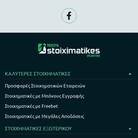
ΚΑΛΎΤΕΡΕΣ ΣΤΟΙΧΗΜΑΤΙΚΈΣ
Προσφορές Στοιχηματικών Εταιρειών
Στοιχηματικές με Μπόνους Εγγραφής
Στοιχηματικές με Freebet
Στοιχηματικές με Μεγάλες Αποδόσεις
ΣΤΟΙΧΗΜΑΤΙΚΈΣ ΕΞΩΤΕΡΙΚΟΎ