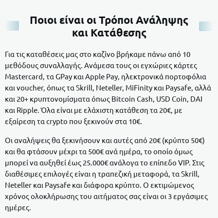
Ποιοι είναι οι Τρόποι Ανάληψης
και Κατάθεσης
Για τις καταθέσεις μας στο καζίνο βρήκαμε πάνω από 10
μεθόδους συναλλαγής. Ανάμεσα τους οι εγχώριες κάρτες
Mastercard, τα GPay και Apple Pay, ηλεκτρονικά πορτοφόλια
και voucher, όπως τα Skrill, Neteller, MiFinity και Paysafe, αλλά
και 20+ κρυπτονομίσματα όπως Bitcoin Cash, USD Coin, DAI
και Ripple. Όλα είναι με ελάχιστη κατάθεση τα 20€, με
εξαίρεση τα crypto που ξεκινούν στα 10€.
Οι αναλήψεις θα ξεκινήσουν και αυτές από 20€ (κρύπτο 50€)
και θα φτάσουν μέχρι τα 500€ ανά ημέρα, το οποίο όμως
μπορεί να αυξηθεί έως 25.000€ ανάλογα το επίπεδο VIP. Στις
διαθέσιμες επιλογές είναι η τραπεζική μεταφορά, τα Skrill,
Neteller και Paysafe και διάφορα κρύπτο. Ο εκτιμώμενος
χρόνος ολοκλήρωσης του αιτήματος σας είναι οι 3 εργάσιμες
ημέρες.