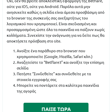
Όχι, δεν θα βρείτε αποκλειστική εφαρμογή της Betflare,
ούτε για iOS, ούτε για Android. Παρόλα αυτά μην
ανησυχείτε καθώς η σελίδα είναι άμεσα προσβάσιμη από
το browser της συσκευής σας ανεξαρτήτως του
λογισμικού που χρησιμοποιεί. Είναι σχεδιασμένη και
προσαρμοσμένη ώστε όλα τα παιχνίδια να παίζουν χωρίς
κολλήματα. Συνεχίστε την ανάγνωση για να δείτε πως θα
αποκτήσετε πρόσβαση στο site.
Ανοίξτε ένα παράθυρο στο browser που
χρησιμοποιείτε (Google, Mozilla, Safari κλπ.)
Αναζητείστε το “Betflare3” και ανοίξτε την επίσημη
σελίδα
Πατήστε “Συνδεθείτε” και συνδεθείτε με τα
στοιχεία εγγραφής σας
Μπορείτε να ποντάρετε στα καλύτερα παιχνίδια
της αγοράς
ΠΑΊΞΕ ΤΏΡΑ