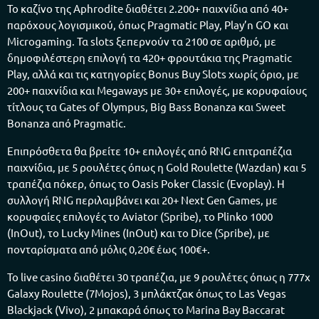
Το καζίνο της Aphrodite διαθέτει 2.200+ παιχνίδια από 40+
παρόχους λογισμικού, όπως Pragmatic Play, Play’n GO και
Microgaming. Τα slots ξεπερνούν τα 2100 σε αριθμό, με
δημοφιλέστερη επιλογή τα 420+ φρουτάκια της Pragmatic
Play, αλλά και τις κατηγορίες Bonus Buy Slots χωρίς όριο, με
200+ παιχνίδια και Megaways με 30+ επιλογές, με κορυφαίους
τίτλους τα Gates of Olympus, Big Bass Bonanza και Sweet
Bonanza από Pragmatic.
Επιπρόσθετα θα βρείτε 10+ επιλογές από RNG επιτραπέζια
παιχνίδια, με 5 ρουλέτες όπως η Gold Roulette (Wazdan) και 5
τραπέζια πόκερ, όπως το Oasis Poker Classic (Evoplay). Η
συλλογή RNG περιλαμβάνει και 20+ Next Gen Games, με
κορυφαίες επιλογές το Aviator (Spribe), το Plinko 1000
(InOut), το Lucky Mines (InOut) και το Dice (Spribe), με
πονταρίσματα από μόλις 0,20€ έως 100€+.
Το live casino διαθέτει 30 τραπέζια, με 9 ρουλέτες όπως η 777x
Galaxy Roulette (7Mojos), 3 μπλάκτζακ όπως το Las Vegas
Blackjack (Vivo), 2 μπακαρά όπως το Marina Bay Baccarat