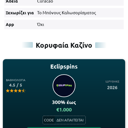
Άδεια
Curacao
Ξεχωρίζει για
Το Μπόνους Καλωσορίσματος
App
Όχι
Κορυφαία Καζίνο
Eclipspins
ΒΑΘΜΟΛΟΓΙΑ
ΙΔΡΥΘΗΚΕ
4.5 / 5
2026
300% έως
€1.000
CODE
ΔΕΝ ΑΠΑΙΤΕΙΤΑΙ