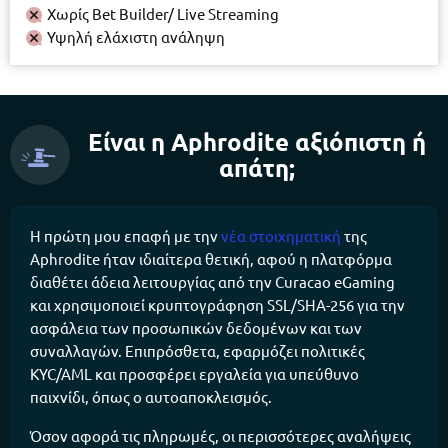
Χωρίς Bet Builder/ Live Streaming
Υψηλή ελάχιστη ανάληψη
Είναι η Aphrodite αξιόπιστη ή
απάτη;
Η πρώτη μου επαφή με την
νέα στοιχηματική
της
Aphrodite ήταν ιδιαίτερα θετική, αφού η πλατφόρμα
διαθέτει άδεια λειτουργίας από την Curacao eGaming
και χρησιμοποιεί κρυπτογράφηση SSL/SHA-256 για την
ασφάλεια των προσωπικών δεδομένων και των
συναλλαγών. Επιπρόσθετα, εφαρμόζει πολιτικές
KYC/AML και προσφέρει εργαλεία για υπεύθυνο
παιχνίδι, όπως ο αυτοαποκλεισμός.
Όσον αφορά τις πληρωμές, οι περισσότερες αναλήψεις