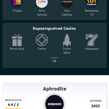
7Mojos
XPro
Vivo
BetGames
Gaming
Gaming
TV
Χαρακτηριστικά Casino
Bonus Buy
Demo
Turbo
Megaways
Spins
+2
Aphrodite
ΒΑΘΜΟΛΟΓΙΑ
ΙΔΡΥΘΗΚΕ
4.4 / 5
2025