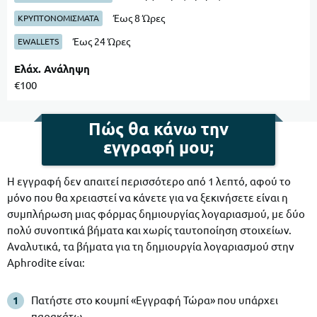
Έως 8 Ώρες
ΚΡΥΠΤΟΝΟΜΊΣΜΑΤΑ
Έως 24 Ώρες
EWALLETS
Ελάχ. Ανάληψη
€100
Πώς θα κάνω την
εγγραφή μου;
Η εγγραφή δεν απαιτεί περισσότερο από 1 λεπτό, αφού το
μόνο που θα χρειαστεί να κάνετε για να ξεκινήσετε είναι η
συμπλήρωση μιας φόρμας δημιουργίας λογαριασμού, με δύο
πολύ συνοπτικά βήματα και χωρίς ταυτοποίηση στοιχείων.
Αναλυτικά, τα βήματα για τη δημιουργία λογαριασμού στην
Aphrodite είναι:
1
Πατήστε στο κουμπί «Εγγραφή Τώρα» που υπάρχει
παρακάτω