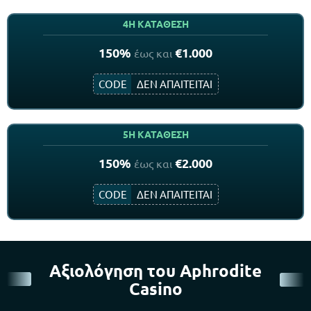
4Η ΚΑΤΆΘΕΣΗ
150%
€1.000
έως και
CODE
ΔΕΝ ΑΠΑΙΤΕΙΤΑΙ
5Η ΚΑΤΆΘΕΣΗ
150%
€2.000
έως και
CODE
ΔΕΝ ΑΠΑΙΤΕΙΤΑΙ
Αξιολόγηση του Aphrodite
Casino