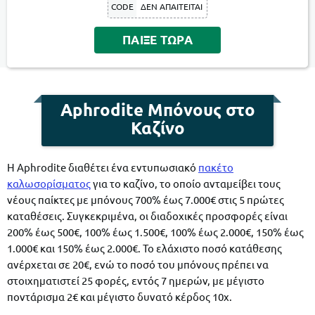
CODE
ΔΕΝ ΑΠΑΙΤΕΙΤΑΙ
ΠΑΙΞΕ ΤΩΡΑ
Aphrodite Μπόνους στο
Καζίνο
Η Aphrodite διαθέτει ένα εντυπωσιακό
πακέτο
καλωσορίσματος
για το καζίνο, το οποίο ανταμείβει τους
νέους παίκτες με μπόνους 700% έως 7.000€ στις 5 πρώτες
καταθέσεις. Συγκεκριμένα, οι διαδοχικές προσφορές είναι
200% έως 500€, 100% έως 1.500€, 100% έως 2.000€, 150% έως
1.000€ και 150% έως 2.000€. Το ελάχιστο ποσό κατάθεσης
ανέρχεται σε 20€, ενώ το ποσό του μπόνους πρέπει να
στοιχηματιστεί 25 φορές, εντός 7 ημερών, με μέγιστο
ποντάρισμα 2€ και μέγιστο δυνατό κέρδος 10x.