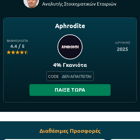
Αναλυτής Στοιχηματικών Εταιριών
Aphrodite
ΒΑΘΜΟΛΟΓΙΑ
ΙΔΡΥΘΗΚΕ
4.4 / 5
2025
4% Γκανιότα
CODE
ΔΕΝ ΑΠΑΙΤΕΙΤΑΙ
ΠΑΙΞΕ ΤΩΡΑ
Διαθέσιμες Προσφορές