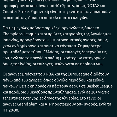
προσφέρονται και πάνω από 10 eSports, όπως DOTA2 και
Counter-Strike. Σημαντική είναι και η ενότητα των πολιτικών
στοιχημάτων, όπως τα αποτελέσματα εκλογών.
Για τις μεγάλες ποδοσφαιρικές διοργανώσεις όπως το
Champions League και οι πρώτες κατηγορίες της Αγγλίας και
Ισπανίας, προσφέρονται 250+ στοιχηματικές αγορές, όπως
γκολ ανά ημίχρονο και ασιατικά χάντικαπ. Σε μικρότερα
πρωταθλήματα τύπου Ελλάδας, οι επιλογές ξεπερνούν τις
160, ενώ για τα παιχνίδια ακόμη μικρότερων κατηγοριών
όπως της Ινδίας, οι επιλογές μειώνονται σε περίπου 60+.
Οι αγώνες μπάσκετ του NBA και της EuroLeague διαθέτουν
πάνω από 150 αγορές, όπως σύνολο περιόδου και ειδικά
παικτών, με τις επιλογές να πέφτουν σε 90+ σε Basket League
και παρόμοιου μεγέθους πρωταθλήματα, ενώ σε 20+ για τις
τελευταίες κατηγορίες όπως της Αλγερίας. Στο τένις, οι
αγώνες Grand Slam και ATP προσφέρουν 50+ αγορές, ενώ τα
ITF 20-30.