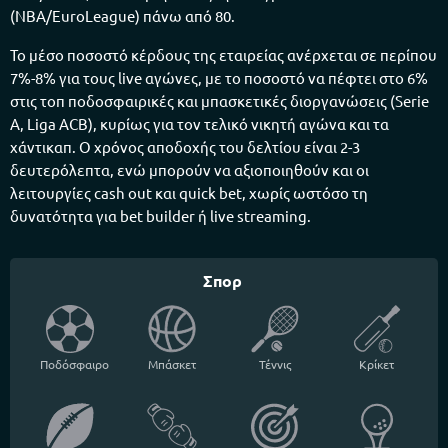
(NBA/EuroLeague) πάνω από 80.
Το μέσο ποσοστό κέρδους της εταιρείας ανέρχεται σε περίπου
7%-8% για τους live αγώνες, με το ποσοστό να πέφτει στο 6%
στις τοπ ποδοσφαιρικές και μπασκετικές διοργανώσεις (Serie
A, Liga ACB), κυρίως για τον τελικό νικητή αγώνα και τα
χάντικαπ. Ο χρόνος αποδοχής του δελτίου είναι 2-3
δευτερόλεπτα, ενώ μπορούν να αξιοποιηθούν και οι
λειτουργίες cash out και quick bet, χωρίς ωστόσο τη
δυνατότητα για bet builder ή live streaming.
Σπορ
Ποδόσφαιρο
Μπάσκετ
Τέννις
Κρίκετ