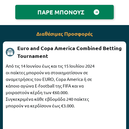
ΠΑΡΕ ΜΠΟΝΟΥΣ
Διαθέσιμες Προσφορές
Euro and Copa America Combined Betting
Tournament
Από τις 14 Ιουνίου έως και τις 15 Ιουλίου 2024
οι παίκτες μπορούν να στοιχηματίσουν σε
αναμετρήσεις του EURO, Copa America ή σε
κάποιο αγώνα E-football της FIFA και να
μοιραστούν κέρδη των €60.000.
Συγκεκριμένα κάθε εβδομάδα 240 παίκτες
μπορούν να κερδίσουν έως €3.000.