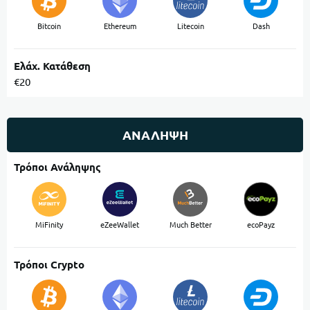
Bitcoin
Ethereum
Litecoin
Dash
Ελάχ. Κατάθεση
€20
ΑΝΑΛΗΨΗ
Τρόποι Ανάληψης
MiFinity
eZeeWallet
Much Better
ecoPayz
Τρόποι Crypto