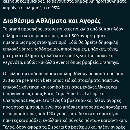
cashout και quickbet. Το payout στα δημοφιλή πρωταθλήματα
κυμαίνεται πλησιάζει το 95%.
Διαθέσιμα Αθλήματα και Αγορές
Το brand προσφέρει στους παίκτες ποικιλία από 50 και πλέον
αθλήματα και περισσότερες από 1.500 αναμετρήσεις
ημερησίως προς στοιχηματισμό. Εδώ θα βρείτε δημοφιλή
επιλογές όπως ποδόσφαιρο, ιπποδρομίες, μπάσκετ, τένις,
μαχητικά αθλήματα, αλλά και e-sports, surfing, πολιτικά
γεγονότα, καθώς και άλλα events όπως βραβεία Grammys.
Οι φίλοι του ποδοσφαίρου απολαμβάνουν περισσότερα από
250 extra pre match bets όπως ειδικά στοιχήματα παικτων,
επιλογές χάντικαπ και combo bets στις μεγάλες λίγκες και
διοργανώσεις όπως Euro, Copa America, La Liga και
Champions League. Στο τένις θα βρείτε 50 και πλέον αγορές
προς στοιχηματισμό, ενώ στο μπάσκετ μπορείτε να ποντάρετε
σε περισσότερες από 120 αγορές με ειδικά στοιχήματα για
παίκτες και ομάδες, εναλλακτικά σύνολα πόντων και χάντικαπ.
Τέλος, όσον αφορά τα E-sports θα βρείτε 30 και πλέον αγορές