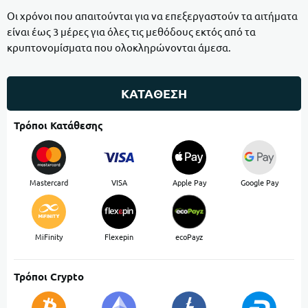
Οι χρόνοι που απαιτούνται για να επεξεργαστούν τα αιτήματα
είναι έως 3 μέρες για όλες τις μεθόδους εκτός από τα
κρυπτονομίσματα που ολοκληρώνονται άμεσα.
ΚΑΤΑΘΕΣΗ
Τρόποι Κατάθεσης
Mastercard
VISA
Apple Pay
Google Pay
MiFinity
Flexepin
ecoPayz
Τρόποι Crypto