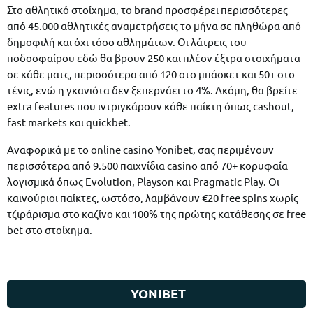
Στο αθλητικό στοίχημα, το brand προσφέρει περισσότερες
από 45.000 αθλητικές αναμετρήσεις το μήνα σε πληθώρα από
δημοφιλή και όχι τόσο αθλημάτων. Οι λάτρεις του
ποδοσφαίρου εδώ θα βρουν 250 και πλέον έξτρα στοιχήματα
σε κάθε ματς, περισσότερα από 120 στο μπάσκετ και 50+ στο
τένις, ενώ η γκανιότα δεν ξεπερνάει το 4%. Ακόμη, θα βρείτε
extra features που ιντριγκάρουν κάθε παίκτη όπως cashout,
fast markets και quickbet.
Αναφορικά με το online casino Yonibet, σας περιμένουν
περισσότερα από 9.500 παιχνίδια casino από 70+ κορυφαία
λογισμικά όπως Evolution, Playson και Pragmatic Play. Οι
καινούριοι παίκτες, ωστόσο, λαμβάνουν €20 free spins χωρίς
τζιράρισμα στο καζίνο και 100% της πρώτης κατάθεσης σε free
bet στο στοίχημα.
YONIBET