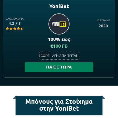
YoniBet
ΒΑΘΜΟΛΟΓΙΑ
ΙΔΡΥΘΗΚΕ
4.2 / 5
2020
100% εώς
€100 FB
CODE
ΔΕΝ ΑΠΑΙΤΕΙΤΑΙ
ΠΑΙΞΕ ΤΩΡΑ
Μπόνους για Στοίχημα
στην YoniBet