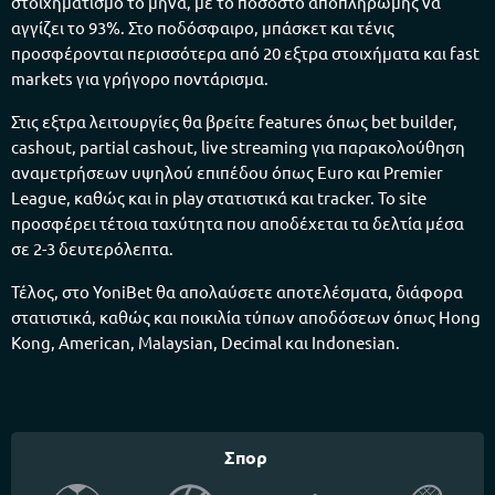
στοιχηματισμό το μήνα, με το ποσοστό αποπληρωμής να
αγγίζει το 93%. Στο ποδόσφαιρο, μπάσκετ και τένις
προσφέρονται περισσότερα από 20 εξτρα στοιχήματα και fast
markets για γρήγορο ποντάρισμα.
Στις εξτρα λειτουργίες θα βρείτε features όπως bet builder,
cashout, partial cashout, live streaming για παρακολούθηση
αναμετρήσεων υψηλού επιπέδου όπως Euro και Premier
League, καθώς και in play στατιστικά και tracker. Το site
προσφέρει τέτοια ταχύτητα που αποδέχεται τα δελτία μέσα
σε 2-3 δευτερόλεπτα.
Τέλος, στο YoniBet θα απολαύσετε αποτελέσματα, διάφορα
στατιστικά, καθώς και ποικιλία τύπων αποδόσεων όπως Hong
Kong, American, Malaysian, Decimal και Indonesian.
Σπορ