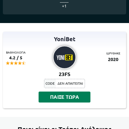
+1
YoniBet
ΒΑΘΜΟΛΟΓΙΑ
ΙΔΡΥΘΗΚΕ
4.2 / 5
2020
23FS
CODE
ΔΕΝ ΑΠΑΙΤΕΙΤΑΙ
ΠΑΙΞΕ ΤΩΡΑ