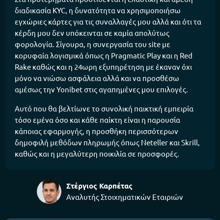
διαδικασία KYC, η δυνατότητα να χρησιμοποιήσω
εγχώριες κάρτες για τις συναλλαγές μου αλλά και ότι τα
κέρδη μου δεν υπόκεινται σε καμία απολύτως
φορολογία. Σίγουρα, η συνεργασία του site με
κορυφαία λογισμικά όπως η Pragmatic Play και η Red
Rake καθώς και η 24ωρη εξυπηρέτηση με έκαναν όχι
μόνο να νιώσω ασφάλεια αλλά και να προσθέσω
αμέσως την Yonibet στις αγαπημένες μου επιλογές.
Αυτό που θα βελτίωνε το συνολική παικτική εμπειρία
τόσο εμένα όσο και κάθε παίκτη είναι η παρουσία
κάποιας εφαρμογής, η προσθήκη περισσότερων
δημοφιλή μεθόδων πληρωμής όπως Neteller και Skrill,
καθώς και η μεγαλύτερη ποικιλία σε προσφορές.
Στέργιος Καρπέτας
Αναλυτής Στοιχηματικών Εταιριών