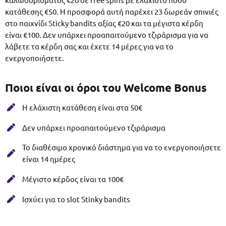
καλωσορίσματος €20 σε free spins με ελάχιστο ποσό
κατάθεσης €50. Η προσφορά αυτή παρέχει 23 δωρεάν σπινιές
στο παιχνίδι Sticky bandits αξίας €20 και τα μέγιστα κέρδη
είναι €100. Δεν υπάρχει προαπαιτούμενο τζιράρισμα για να
λάβετε τα κέρδη σας και έχετε 14 μέρες για να το
ενεργοποιήσετε.
Ποιοι είναι οι όροι του Welcome Bonus
Η ελάχιστη κατάθεση είναι στα 50€
Δεν υπάρχει προαπαιτούμενο τζιράρισμα
Το διαθέσιμο χρονικό διάστημα για να το ενεργοποιήσετε
είναι 14 ημέρες
Μέγιστο κέρδος είναι τα 100€
Ισχύει για το slot Stinky bandits