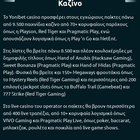
Καζίνο
Το Yonibet casino προσφέρει στους εγχώριους παίκτες πάνω
από 9.500 παιχνίδια καζίνο από 70+ κορυφαίους παρόχους
όπως η Playson, Red Tiger και Pragmatic Play, ενώ
απουσιάζουν λογισμικά όπως η Play ‘n Go και NetEnt.
Στις λίστες θα βρείτε πάνω 8.500 και πλέον κουλοχέρηδες με
δημοφιλής τίτλους όπως Hand of Anubis (Hacksaw Gaming),
Sweet Bonanza (Pragmatic Play) και Hand of Midas (Pragmatic
Play). Φυσικά θα βρείτε και 150+ Megaways φρουτάκια όπως
το Mystery Reels (Red Tiger Gaming) και περισσότερες από 200
επιλογές jackpot slots όπως τα Buffalo Trail (Gamebeat) και
777 Strike (Red Tiger Gaming)
Στο live casino του operator οι παίκτες θα βρουν περισσότερα
από 400 live τραπέζια, από 10+ κορυφαία λογισμικά όπως
VIVO Gaming και Pragmatic Play Live, όπως poker, baccarat,
μπλακτζακ, ρουλέτα και ποικιλία από live game shows.