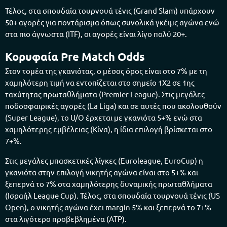
Τέλος, στα σπουδαία τουρνουά τένις (Grand Slam) υπάρχουν
50+ αγορές για ποντάρισμα όπως συνολικά γκέιμς αγώνα ενώ
στα πιο άγνωστα (ITF), οι αγορές είναι λίγο πολύ 20+.
Κορυφαία Pre Match Odds
Στον τομέα της γκανιότας, ο μέσος όρος είναι στο 7% με τη
χαμηλότερη τιμή να εντοπίζεται στο σημείο 1Χ2 σε 1ης
ταχύτητας πρωταθλήματα (Premier League). Στις μεγάλες
ποδοσφαιρικές αγορές (La Liga) και σε αυτές που ακολουθούν
(Super League), το U/O έρχεται με γκανιότα 5+% ενώ στα
χαμηλότερης εμβέλειας (Κίνα), η ίδια επιλογή βρίσκεται στο
7+%.
Στις μεγάλες μπασκετικές λίγκες (Euroleague, EuroCup) η
γκανιότα στην επιλογή νικητής αγώνα είναι στο 5+% και
ξεπερνά το 7% στα χαμηλότερης δυναμικής πρωταθλήματα
(Ισραήλ League Cup). Τέλος, στα σπουδαία τουρνουά τένις (US
Open), ο νικητής αγώνα έχει margin 5% και ξεπερνά το 7+%
στα λιγότερο προβεβλημένα (ATP).