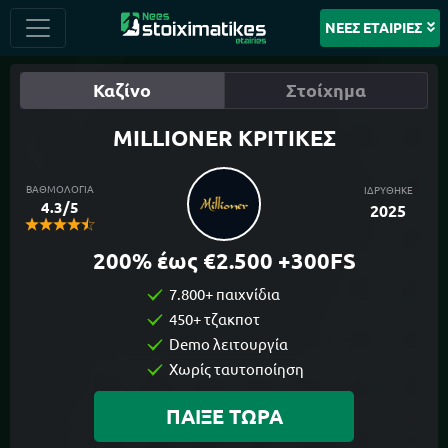
ΝΕΕΣ ΕΤΑΙΡΙΕΣ
Καζίνο
Στοίχημα
MILLIONER ΚΡΙΤΙΚΈΣ
ΒΑΘΜΟΛΟΓΙΑ
ΙΔΡΥΘΗΚΕ
4.3/5
2025
200% έως
€2.500 +300FS
7.800+ παιχνίδια
450+ τζακποτ
Demo λειτουργία
Χωρίς ταυτοποίηση
ΠΑΊΞΕ ΤΏΡΑ