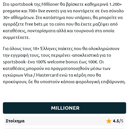
Στο sportsbook της Millioner θα βρίσκετε καθημερινά 1.200+
pregame και 700+ live events για να ποντάρετε σε ένα σύνολο
30+ αθλημάτων. Στο κατάστημα που υπάρχει, θα μπορείτε να
αγοράζετε free bets με τα coins που θα έχετε μαζέψει από
καταθέσεις, πονταρίσματα αλλά και τουρνουά στα οποία
συμμετέχετε.
Για όλους τους 18+ Έλληνες παίκτες που θα ολοκληρώσουν
την εγγραφή τους, τους περιμένει -αποκλειστικά για το
sportsbook- ένα 100% welcome bonus έως 100€. Οι
καταθέσεις μπορούν να πραγματοποιηθούν μέσω των
εγχώριων Visa / Mastercard ενώ τα κέρδη που θα
προκύψουν, δε θα υποστούν κάποια φορολογική επιβάρυνση.
MILLIONER
Στοίχημα
4.5
/5