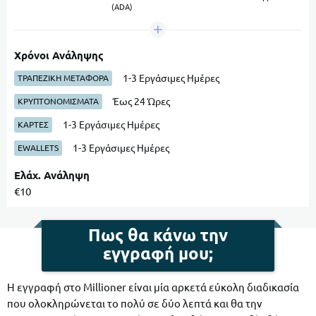
(ADA)
Χρόνοι Ανάληψης
1-3 Εργάσιμες Ημέρες
ΤΡΑΠΕΖΙΚΉ ΜΕΤΑΦΟΡΆ
Έως 24 Ώρες
ΚΡΥΠΤΟΝΟΜΊΣΜΑΤΑ
1-3 Εργάσιμες Ημέρες
ΚΆΡΤΕΣ
1-3 Εργάσιμες Ημέρες
EWALLETS
Ελάχ. Ανάληψη
€10
Πως θα κάνω την
εγγραφή μου;
Η εγγραφή στο Millioner είναι μία αρκετά εύκολη διαδικασία
που ολοκληρώνεται το πολύ σε δύο λεπτά και θα την