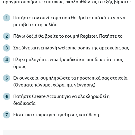
πραγματοποιήσετε επιτυχώς, ακολουθώντας τα εξής βήματα:
1
Πατήστε τον σύνδεσμο που θα βρείτε από κάτω για να
μεταβείτε στη σελίδα
2
Πάνω δεξιά θα βρείτε το κουμπί Register. Πατήστε το
3
Σας δίνεται η επιλογή welcome bonus της αρεσκείας σας
4
Πληκτρολογήστε email, κωδικό και αποδεχτείτε τους
όρους
5
Εν συνεχεία, συμπληρώστε τα προσωπικά σας στοιχεία
(Ονοματεπώνυμο, χώρα, ημ. γέννησης)
6
Πατήστε Create Account για να ολοκληρωθεί η
διαδικασία
7
Είστε πια έτοιμοι για την 1η σας κατάθεση