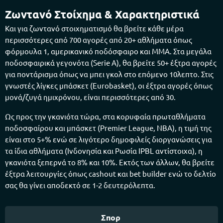
Ζωντανό Στοίχημα & Χαρακτηριστικά
Και για ζωντανό στοιχηματισμό θα βρείτε κάθε μέρα
περισσότερες από 700 αγορές από 20+ αθλήματα όπως
φόρμουλα 1, αμερικανικό ποδόσφαιρο και ΜΜΑ. Στα μεγάλα
ποδοσφαιρικά γεγονότα (Serie A), θα βρείτε 50+ έξτρα αγορές
για ποντάρισμα όπως να μπει γκολ στο επόμενο 10λεπτο. Στις
γνωστές λίγκες μπάσκετ (Eurobasket), οι έξτρα αγορές όπως
μονά/ζυγά ημιχρόνου, είναι περισσότερες από 30.
Ως προς την γκανιότα τώρα, στα κορυφαία πρωταθλήματα
ποδοσφαίρου και μπάσκετ (Premier League, NBA), η τιμή της
είναι στο 5+% ενώ σε λιγότερο δημοφιλείς διοργανώσεις για
τα ίδια αθλήματα (Ινδονησία και Ρωσία IPBL αντίστοιχα), η
γκανιότα ξεπερνά το 8% και 10%. Εκτός των άλλων, θα βρείτε
έξτρα λειτουργίες όπως cashout και bet builder ενώ το δελτίο
σας θα γίνει αποδεκτό σε 1-2 δευτερόλεπτα.
Σπορ