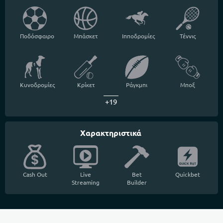
Ποδόσφαιρο
Μπάσκετ
Ιπποδρομίες
Τέννις
Κυνοδρομίες
Κρίκετ
Ράγκμπι
Μποξ
+19
Χαρακτηριστικά
Cash Out
Live
Bet
Quickbet
Streaming
Builder