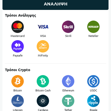
ΑΝΑΛΗΨΗ
Τρόποι Ανάληψης
Mastercard
VISA
Skrill
Neteller
Paysafe
MiFinity
Τρόποι Crypto
Bitcoin
Bitcoin Cash
Ethereum
USDC
Litecoin
Cardano
Tether
Ripple