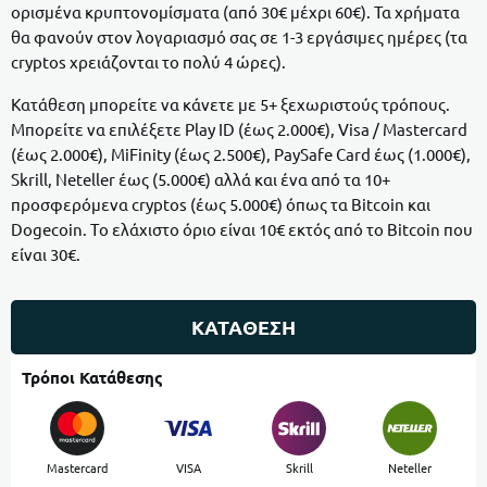
ορισμένα κρυπτονομίσματα (από 30€ μέχρι 60€). Τα χρήματα
θα φανούν στον λογαριασμό σας σε 1-3 εργάσιμες ημέρες (τα
cryptos χρειάζονται το πολύ 4 ώρες).
Κατάθεση μπορείτε να κάνετε με 5+ ξεχωριστούς τρόπους.
Μπορείτε να επιλέξετε Play ID (έως 2.000€), Visa / Mastercard
(έως 2.000€), MiFinity (έως 2.500€), PaySafe Card έως (1.000€),
Skrill, Neteller έως (5.000€) αλλά και ένα από τα 10+
προσφερόμενα cryptos (έως 5.000€) όπως τα Bitcoin και
Dogecoin. Tο ελάχιστο όριο είναι 10€ εκτός από το Bitcoin που
είναι 30€.
ΚΑΤΑΘΕΣΗ
Τρόποι Κατάθεσης
Mastercard
VISA
Skrill
Neteller