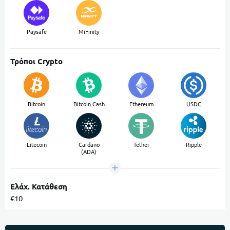
Paysafe
MiFinity
Τρόποι Crypto
Bitcoin
Bitcoin Cash
Ethereum
USDC
Litecoin
Cardano
Tether
Ripple
(ADA)
Ελάχ. Κατάθεση
€10