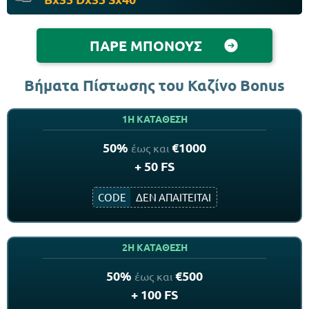
ΠΑΡΕ ΜΠΟΝΟΥΣ
Βήματα Πίστωσης του Καζίνο Bonus
1Η ΚΑΤΆΘΕΣΗ
50%
€1000
έως και
+
50 FS
CODE
ΔΕΝ ΑΠΑΙΤΕΙΤΑΙ
2Η ΚΑΤΆΘΕΣΗ
50%
€500
έως και
+
100 FS