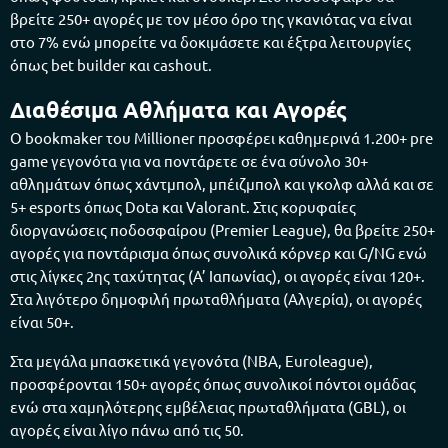
βρείτε 250+ αγορές με τον μέσο όρο της γκανιότας να είναι
στο 7% ενώ μπορείτε να δοκιμάσετε και έξτρα λειτουργίες
όπως bet builder και cashout.
Διαθέσιμα Αθλήματα και Αγορές
Ο bookmaker του Millioner προσφέρει καθημερινά 1.200+ pre
game γεγονότα για να ποντάρετε σε ένα σύνολο 30+
αθλημάτων όπως χάντμπολ, μπέιζμπολ και γκολφ αλλά και σε
5+ esports όπως Dota και Valorant. Στις κορυφαίες
διοργανώσεις ποδοσφαίρου (Premier League), θα βρείτε 250+
αγορές για ποντάρισμα όπως συνολικά κόρνερ και G/NG ενώ
στις λίγκες 2ης ταχύτητας (Α’ Ιαπωνίας), οι αγορές είναι 120+.
Στα λιγότερο δημοφιλή πρωταθλήματα (Αλγερία), οι αγορές
είναι 50+.
Στα μεγάλα μπασκετικά γεγονότα (NBA, Euroleague),
προσφέρονται 150+ αγορές όπως συνολικοί πόντοι ομάδας
ενώ στα χαμηλότερης εμβέλειας πρωταθλήματα (GBL), οι
αγορές είναι λίγο πάνω από τις 50.