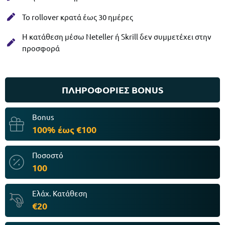
Το rollover κρατά έως 30 ημέρες
Η κατάθεση μέσω Neteller ή Skrill δεν συμμετέχει στην
προσφορά
ΠΛΗΡΟΦΟΡΙΕΣ BONUS
Bonus
100% έως
€100
Ποσοστό
100
Ελάχ. Κατάθεση
€20