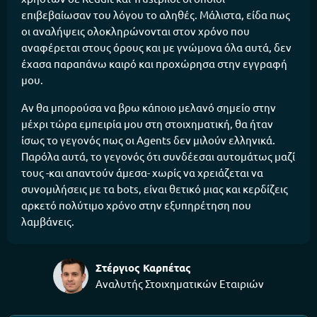
επιβεβαίωσαν του λόγου το αληθές. Μάλιστα, είδα πως
οι αναλήψεις ολοκληρώνονται στον χρόνο που
αναφέρεται στους όρους και με γνώμονα όλα αυτά, δεν
έχασα παραπάνω καιρό και προχώρησα στην εγγραφή
μου.
Αν θα μπορούσα να βρω κάποιο μελανό σημείο στην
μέχρι τώρα εμπειρία μου στη στοιχηματική, θα ήταν
ίσως το γεγονός πως οι Agents δεν μιλούν ελληνικά.
Παρόλα αυτά, το γεγονός ότι συνδέεσαι αυτομάτως μαζί
τους -και απαντούν άμεσα- χωρίς να χρειάζεται να
συνομιλήσεις με τα bots, είναι θετικό μιας και κερδίζεις
αρκετό πολύτιμο χρόνο στην εξυπηρέτηση που
λαμβάνεις.
Στέργιος Καρπέτας
Αναλυτής Στοιχηματικών Εταιριών