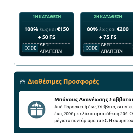
1Η ΚΑΤΆΘΕΣΗ
2Η ΚΑΤΆΘΕΣΗ
100%
€150
80%
€200
έως και
έως και
+
50 FS
+
75 FS
ΔΕΝ
ΔΕΝ
CODE
CODE
ΑΠΑΙΤΕΙΤΑΙ
ΑΠΑΙΤΕΙΤΑΙ
Διαθέσιμες Προσφορές
Μπόνους Ανανέωσης Σαββατο
Από Παρασκευή έως Σάββατο, οι παίκτ
έως 200€ με ελάχιστη κατάθεση 20€. Ο
μέγιστο ποντάρισμα τα 5€. Η συμμετοχ