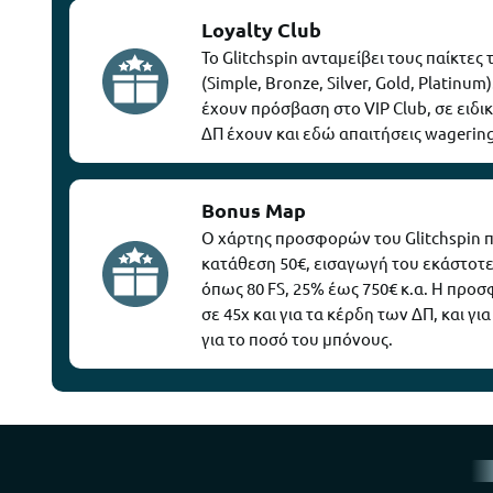
Loyalty Club
Το Glitchspin ανταμείβει τους παίκτες
(Simple, Bronze, Silver, Gold, Platinu
έχουν πρόσβαση στο VIP Club, σε ειδ
ΔΠ έχουν και εδώ απαιτήσεις wagerin
Bonus Map
Ο χάρτης προσφορών του Glitchspin 
κατάθεση 50€, εισαγωγή του εκάστοτε
όπως 80 FS, 25% έως 750€ κ.α. Η προσ
σε 45x και για τα κέρδη των ΔΠ, και γ
για το ποσό του μπόνους.