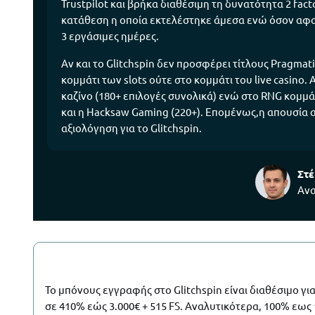
Trustpilot και βρήκα διαθέσιμη τη δυνατότητα 2 fa
κατάθεση η οποία εκτελέστηκε άμεσα ενώ όσον αφορ
3 εργάσιμες ημέρες.
Αν και το Glitchspin δεν προσφέρει τίτλους Pragmati
κομμάτι των slots ούτε στο κομμάτι του live casino.
καζίνο (180+ επιλογές συνολικά) ενώ στο RNG κομμάτ
και η Hacksaw Gaming (220+). Επομένως,η απουσία α
αξιολόγηση για το Glitchspin.
Στέ
Ανα
Το μπόνους εγγραφής στο Glitchspin είναι διαθέσιμο γι
σε 410% εώς 3.000€ + 515 FS. Αναλυτικότερα, 100% εως 1