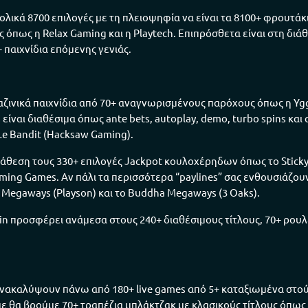
ολικά 8700 επιλογές με τη πλειοψηφία να είναι τα 8100+ φρουτάκι
ς όπως η Relax Gaming και η Playtech. Επιπρόσθετα είναι στη δι
+ παιχνίδια επόμενης γενιάς.
καζινικά παιχνίδια από 70+ αναγνωρισμένους παρόχους όπως η Ygg
ίναι διαθέσιμα όπως ante bets, autoplay, demo, turbo spins κα
 Le Bandit (Hacksaw Gaming).
θεση τους 330+ επιλογές Jackpot κουλοχέρηδων όπως το Sticky Co
oming Games. Αν πάλι τα περισσότερα “paylines” σας ενθουσιάζου
a Megaways (Playson) και το Buddha Megaways (3 Oaks).
in προσφέρει ανάμεσα στους 240+ διαθέσιμους τίτλους, 70+ ρουλέτ
 ανακαλύψουν πάνω από 180+ live games από 5+ καταξιωμένα στούν
ε θα βρούμε 70+ τραπέζια μπλάκτζακ με κλασικούς τίτλους όπως τ