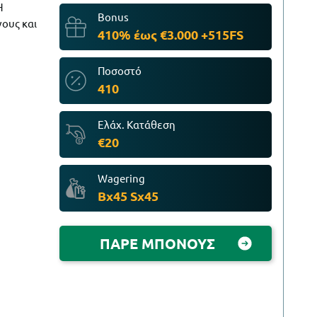
Η
Bonus
νους και
410% έως
€3.000 +515FS
Ποσοστό
410
Ελάχ. Κατάθεση
€20
Wagering
Bx45 Sx45
ΠΑΡΕ ΜΠΟΝΟΥΣ