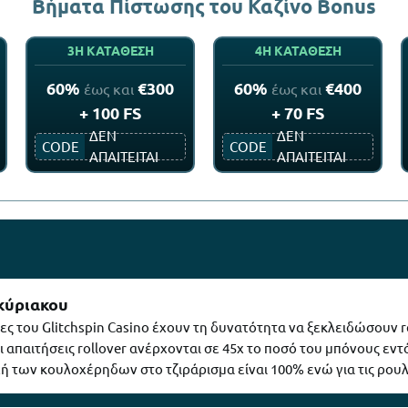
Βήματα Πίστωσης του Καζίνο Bonus
3Η ΚΑΤΆΘΕΣΗ
4Η ΚΑΤΆΘΕΣΗ
60%
€300
60%
€400
έως και
έως και
+
100 FS
+
70 FS
ΔΕΝ
ΔΕΝ
CODE
CODE
ΑΠΑΙΤΕΙΤΑΙ
ΑΠΑΙΤΕΙΤΑΙ
κύριακου
ες του Glitchspin Casino έχουν τη δυνατότητα να ξεκλειδώσουν 
ι απαιτήσεις rollover ανέρχονται σε 45x το ποσό του μπόνους εντ
ή των κουλοχέρηδων στο τζιράρισμα είναι 100% ενώ για τις ρουλ