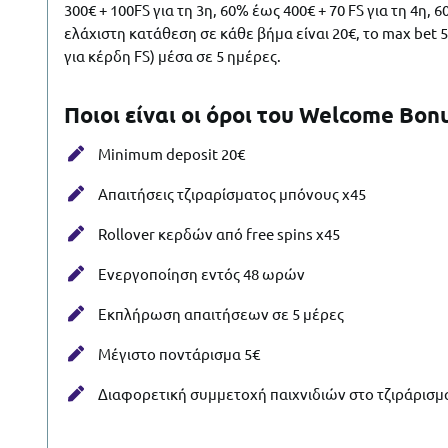
300€ + 100FS για τη 3η, 60% έως 400€ + 70 FS για τη 4η, 6
ελάχιστη κατάθεση σε κάθε βήμα είναι 20€, το max bet 5
για κέρδη FS) μέσα σε 5 ημέρες.
Ποιοι είναι οι όροι του Welcome Bon
Minimum deposit 20€
Απαιτήσεις τζιραρίσματος μπόνους x45
Rollover κερδών από free spins x45
Ενεργοποίηση εντός 48 ωρών
Εκπλήρωση απαιτήσεων σε 5 μέρες
Μέγιστο ποντάρισμα 5€
Διαφορετική συμμετοχή παιχνιδιών στο τζιράρισμ