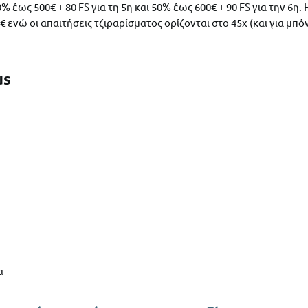
0% έως 500€ + 80 FS για τη 5η και 50% έως 600€ + 90 FS για την 6η. 
€ ενώ οι απαιτήσεις τζιραρίσματος ορίζονται στο 45x (και για μπό
us
α