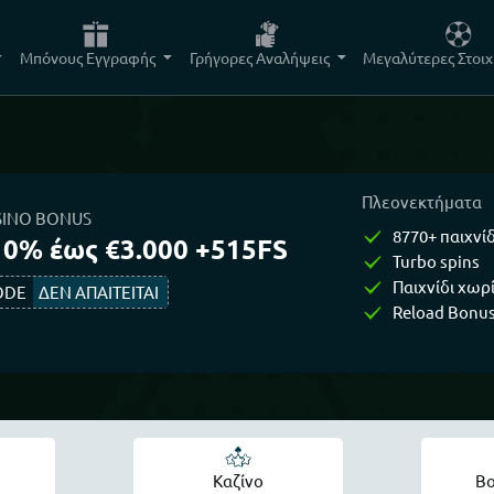
Μπόνους Εγγραφής
Γρήγορες Αναλήψεις
Μεγαλύτερες Στοιχ
Πλεονεκτήματα
SINO BONUS
8770+ παιχνί
10% έως
€3.000 +515FS
Turbo spins
Παιχνίδι χωρ
ODE
ΔΕΝ ΑΠΑΙΤΕΙΤΑΙ
Reload Bonus
Καζίνο
Bo