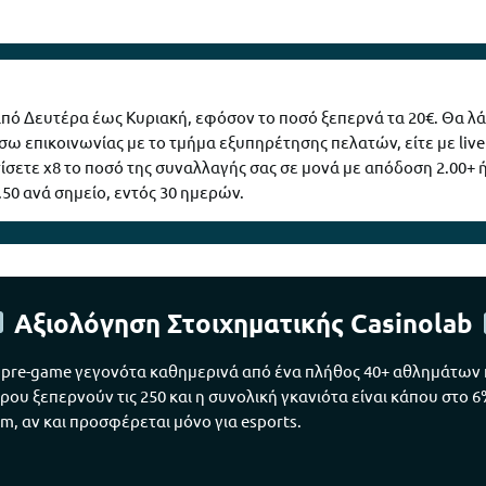
από Δευτέρα έως Κυριακή, εφόσον το ποσό ξεπερνά τα 20€. Θα 
σω επικοινωνίας με το τμήμα εξυπηρέτησης πελατών, είτε με live 
τίσετε x8 το ποσό της συναλλαγής σας σε μονά με απόδοση 2.00+ 
.50 ανά σημείο, εντός 30 ημερών.
Αξιολόγηση Στοιχηματικής Casinolab
0 pre-game γεγονότα καθημερινά από ένα πλήθος 40+ αθλημάτων 
ου ξεπερνούν τις 250 και η συνολική γκανιότα είναι κάπου στο 6%
eam, αν και προσφέρεται μόνο για esports.