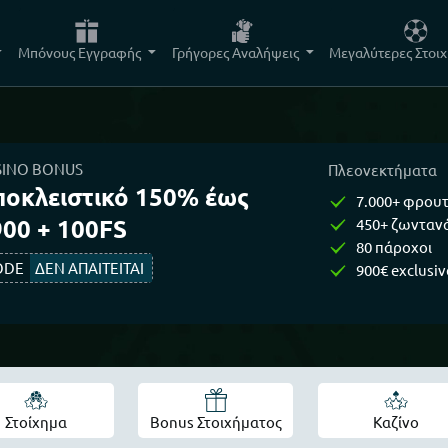
Μπόνους Εγγραφής
Γρήγορες Αναλήψεις
Μεγαλύτερες Στοιχ
SINO BONUS
Πλεονεκτήματα
ποκλειστικό 150% έως
7.000+ φρου
900 + 100FS
450+ ζωντανά
80 πάροχοι
ODE
ΔΕΝ ΑΠΑΙΤΕΙΤΑΙ
900€ exclusi
Στοίχημα
Bonus Στοιχήματος
Καζίνο