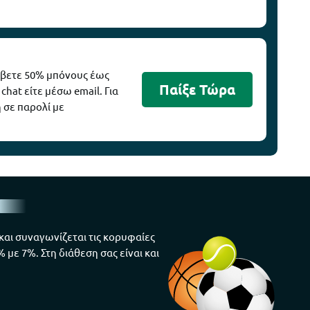
λάβετε 50% μπόνους έως
Παίξε Τώρα
chat είτε μέσω email. Για
ή σε παρολί με
και συναγωνίζεται τις κορυφαίες
 με 7%. Στη διάθεση σας είναι και