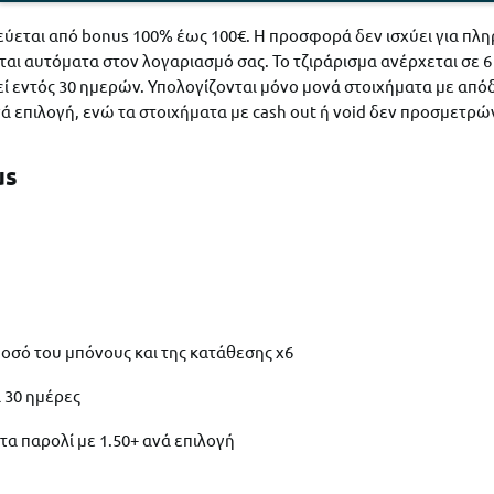
εύεται από bonus 100% έως 100€. Η προσφορά δεν ισχύει για πλ
εται αυτόματα στον λογαριασμό σας. Το τζιράρισμα ανέρχεται σε 
εί εντός 30 ημερών. Υπολογίζονται μόνο μονά στοιχήματα με απ
νά επιλογή, ενώ τα στοιχήματα με cash out ή void δεν προσμετρώ
us
ποσό του μπόνους και της κατάθεσης x6
ι 30 ημέρες
τα παρολί με 1.50+ ανά επιλογή