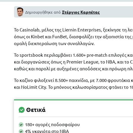
Στέργιος Καρπέτας
Δημιουργήθηκε από
Το Casinolab, μέλος της Liernin Enterprises, ξεκίνησε τη 
όπως οι Kinbet και FunBet, διασφαλίζει την αξιοπιστία της
ομαλή διεκπεραίωση των συναλλαγών.
Το sportsbook περιλαμβάνει 1.600+ pre-match επιλογές κ
και διοργανώσεις όπως η Premier League, το NBA, και το Ch
καθώς και παρολί με αυξημένες αποδόσεις και πρόωρη π
Το καζίνο φιλοξενεί 8.500+ παιχνίδια, με 7.000 φρουτάκια 
και NoLimit City. Το μπόνους καλωσορίσματος φτάνει το 1
Θετικά
180+ αγορές ποδοσφαίρου
4% γκανιότα στο NBA