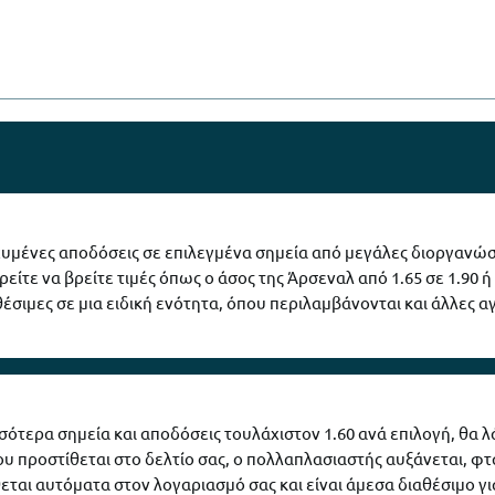
υμένες αποδόσεις σε επιλεγμένα σημεία από μεγάλες διοργανώσ
ίτε να βρείτε τιμές όπως ο άσος της Άρσεναλ από 1.65 σε 1.90 ή τ
ιαθέσιμες σε μια ειδική ενότητα, όπου περιλαμβάνονται και άλλες
σσότερα σημεία και αποδόσεις τουλάχιστον 1.60 ανά επιλογή, θα 
ου προστίθεται στο δελτίο σας, ο πολλαπλασιαστής αυξάνεται, φ
θεται αυτόματα στον λογαριασμό σας και είναι άμεσα διαθέσιμο γι