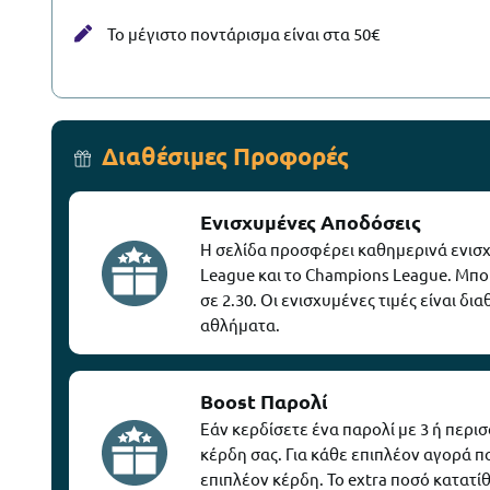
Το μέγιστο ποντάρισμα είναι στα 50€
Διαθέσιμες Προφορές
Ενισχυμένες Αποδόσεις
Η σελίδα προσφέρει καθημερινά ενισχ
League και το Champions League. Μπορε
σε 2.30. Οι ενισχυμένες τιμές είναι δ
αθλήματα.
Boost Παρολί
Εάν κερδίσετε ένα παρολί με 3 ή περι
κέρδη σας. Για κάθε επιπλέον αγορά π
επιπλέον κέρδη. Το extra ποσό κατατί