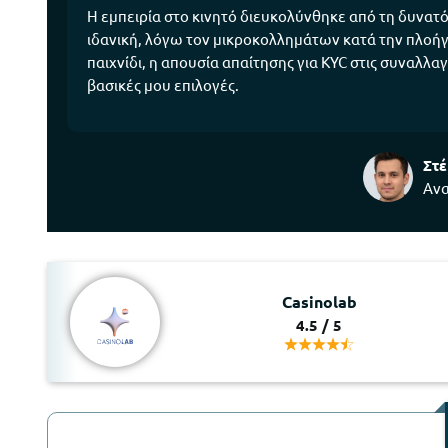
Η εμπειρία στο κινητό διευκολύνθηκε από τη δυνατό
ιδανική, λόγω τον μικροκολλημάτων κατά την πλοήγη
παιχνίδι, η απουσία απαίτησης για KYC στις συναλλαγ
βασικές μου επιλογές.
Στέ
Ανα
Casinolab
4.5 / 5