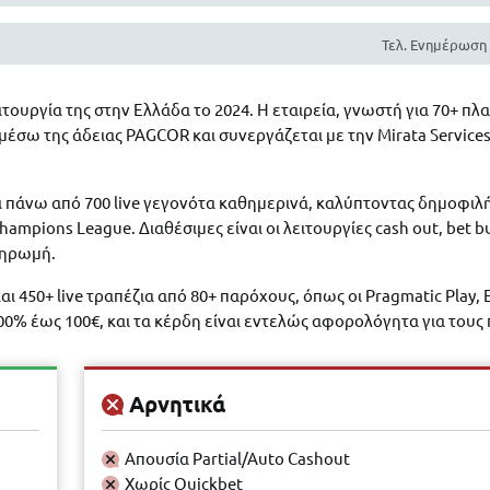
Τελ. Ενημέρωση
λειτουργία της στην Ελλάδα το 2024. Η εταιρεία, γνωστή για 70+ π
 μέσω της άδειας PAGCOR και συνεργάζεται με την Mirata Services
αι πάνω από 700 live γεγονότα καθημερινά, καλύπτοντας δημοφι
ampions League. Διαθέσιμες είναι οι λειτουργίες cash out, bet bu
ληρωμή.
και 450+ live τραπέζια από 80+ παρόχους, όπως οι Pragmatic Play, 
00% έως 100€, και τα κέρδη είναι εντελώς αφορολόγητα για τους 
Αρνητικά
Απουσία Partial/Auto Cashout
Χωρίς Quickbet