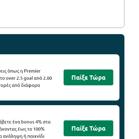
εις όπως η Premier
Παίξε Τώρα
ο over 2.5 goal από 2.00
 αγορές από διάφορα
λάβετε ένα bonus 4% στα
Παίξε Τώρα
τάνοντας έως το 100%
α ανάληψη ή παιχνίδι