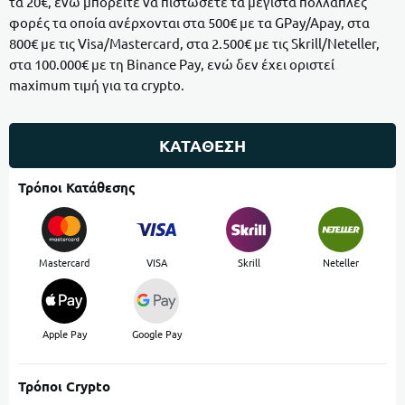
τα 20€, ενώ μπορείτε να πιστώσετε τα μέγιστα πολλαπλές
φορές τα οποία ανέρχονται στα 500€ με τα GPay/Apay, στα
800€ με τις Visa/Mastercard, στα 2.500€ με τις Skrill/Neteller,
στα 100.000€ με τη Binance Pay, ενώ δεν έχει οριστεί
maximum τιμή για τα crypto.
ΚΑΤΑΘΕΣΗ
Τρόποι Κατάθεσης
Mastercard
VISA
Skrill
Neteller
Apple Pay
Google Pay
Τρόποι Crypto