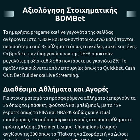
Αξιολόγηση Στοιχηματικής
BDMBet
Τα ημερήσια pregame και live γεγονότα της σελίδας
ανέρχονται στα 1.300+ και 600+ αντίστοιχα, ενώ καλύπτονται
περισσότερα από 35 αθλήματα όπως τα γκολφ, χόκεϊ και τένις.
Οι βραδιές των διοργανώσεων της UEFA αποκτούν
μεγαλύτερη αξία καθώς θα ποντάρετε με γκανιότα 2%. Το
προϊόν πλαισιώνεται από λειτουργίες όπως τα Quickbet, Cash
Out, Bet Builder και Live Streaming.
Διαθέσιμα Αθλήματα και Αγορές
Για στοιχηματισμό τα προσφερόμενα αθλήματα ξεπερνούν τα
35 όπως τα μπάσκετ, φούτσαλ και μπέιζμπολ, με τα 15+
esports όπως τα FIFA και NBA2K καθώς και Virtual
ιπποδρομίες. Οι ποδοσφαιρικές αγορές στα πρωταθλήματα
πρώτης κλάσης (Premier League, Champions League)
αγγίζουν τις 300 όπως τα “Παίκτης να Σκοράρει ή να Δώσει