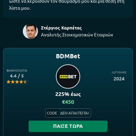
ώστε να κερδίσουν τον θαυμασμό μου και μια θέση στη
λίστα μου.
Στέργιος Καρπέτας
Αναλυτής Στοιχηματικών Εταιριών
BDMBet
ΒΑΘΜΟΛΟΓΙΑ
ΙΔΡΥΘΗΚΕ
4.4 / 5
2024
225% έως
€450
CODE
ΔΕΝ ΑΠΑΙΤΕΙΤΑΙ
ΠΑΙΞΕ ΤΩΡΑ