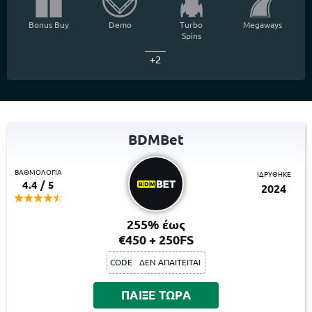
Bonus Buy
Demo
Turbo
Megaways
Spins
+2
BDMBet
ΒΑΘΜΟΛΟΓΙΑ
ΙΔΡΥΘΗΚΕ
4.4 / 5
2024
255% έως
€450 + 250FS
CODE
ΔΕΝ ΑΠΑΙΤΕΙΤΑΙ
ΠΑΙΞΕ ΤΩΡΑ