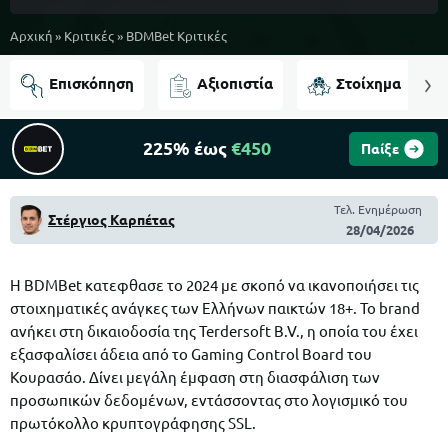
Αρχική
»
Κριτικές
»
BDMBet Κριτικές
Επισκόπηση
Αξιοπιστία
Στοίχημα
225% έως
€450
Παίξε
Τελ. Ενημέρωση
Στέργιος Καρπέτας
28/04/2026
Η BDMBet κατεφθασε το 2024 με σκοπό να ικανοποιήσει τις
στοιχηματικές ανάγκες των Ελλήνων παικτών 18+. Το brand
ανήκει στη δικαιοδοσία της Terdersoft B.V., η οποία του έχει
εξασφαλίσει άδεια από το Gaming Control Board του
Κουρασάο. Δίνει μεγάλη έμφαση στη διασφάλιση των
προσωπικών δεδομένων, εντάσσοντας στο λογισμικό του
πρωτόκολλο κρυπτογράφησης SSL.