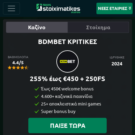
ΝΕΕΣ ΕΤΑΙΡΙΕΣ
Καζίνο
Στοίχημα
BDMBET ΚΡΙΤΙΚΈΣ
ΒΑΘΜΟΛΟΓΙΑ
ΙΔΡΥΘΗΚΕ
4.4/5
2024
255% έως
€450 + 250FS
Έως 450€ welcome bonus
4.600+ καζινικά παιχνίδια
25+ αποκλειστικά mini games
Super bonus buy
ΠΑΊΞΕ ΤΏΡΑ