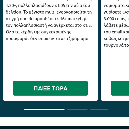
1.30+, πολλαπλασιάζουν x1.05 την αξία του
νομίσματα κα
δελτίου. Το μέγιστο multi ενεργοποιείται τη
γυρίσετε ωσ
στιγμή που θα προσθέσετε 16+ market, με
3.000 coins,
τον πολλαπλασιαστή να ανέρχεται στο x1.5.
λάβετε μέσ
Όλα τα κέρδη της συγκεκριμένης
του email κα
προσφοράς δεν υπόκεινται σε τζιράρισμα.
καθώς και μ
τουρνουά το
ΠΑΊΞΕ ΤΏΡΑ