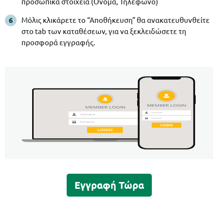
προσωπικά στοιχεία (Ονόμα, Τηλέφωνο)
6
Μόλις κλικάρετε το “Αποθήκευση” θα ανακατευθυνθείτε
στο tab των καταθέσεων, για να ξεκλειδώσετε τη
προσφορά εγγραφής.
Εγγραφή Τώρα