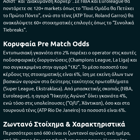
Ασίστ” και “Διακύμανση Κόρνερ”. Σε NBA και Euroleague θα
ποντάρετε σε 120+ markets όπως το “Ποιά Ομάδα θα Πετύχει
το Πρώτο Πόντο”, ενώ στο τένις (ATP Tour, Roland Garros) θα
ανακαλύψετε 60+ στοιχηματικές επιλογές όπως το “Συνολικά
Tiebreaks”.
Κορυφαία Pre Match Odds
Εντυπωσιακή γκανιότα στο 2% παρέχει ο operator στις καυτές
ποδοσφαιρικές διοργανώσεις (Champions League, La Liga) και
πιο συγκεκριμένα στην αγορά “1X2”. Το μέσο ποσοστό του
κέρδους της στοιχηματικής είναι 6%, ίση με εκείνη όλων των
βασικών αγορών στα δεύτερης ταχύτητας πρωταθλήματα
(Super League, Ekstraklasa). Από μπασκετικής σκοπιάς (NBA,
Euroleague), η αγορά “Νικητής Αγώνα” δίνει γκανιότα 4%,
ενώ τόσο στις υπολείπουσες (“O/U”, Χάντικαπ), όσο και στα
τουρνουά τένις (ATP Rio De Janeiro) το ποσοστό είναι 6%.
Ζωντανό Στοίχημα & Χαρακτηριστικά
Περισσότεροι από 600 είναι οι ζωντανοί αγώνες ανά ημέρα,