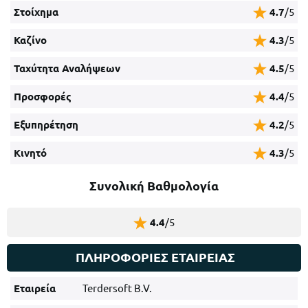
Στοίχημα
4.7
/5
Καζίνο
4.3
/5
Ταχύτητα Αναλήψεων
4.5
/5
Προσφορές
4.4
/5
Εξυπηρέτηση
4.2
/5
Κινητό
4.3
/5
Συνολική Βαθμολογία
4.4
/5
ΠΛΗΡΟΦΟΡΙΕΣ ΕΤΑΙΡΕΙΑΣ
Εταιρεία
Terdersoft B.V.