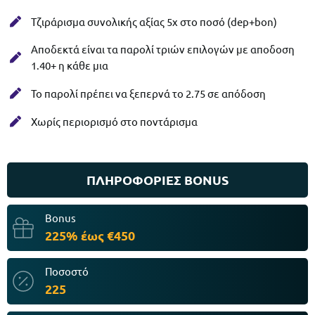
Τζιράρισμα συνολικής αξίας 5x στο ποσό (dep+bon)
Αποδεκτά είναι τα παρολί τριών επιλογών με αποδοση
1.40+ η κάθε μια
Το παρολί πρέπει να ξεπερνά το 2.75 σε απόδοση
Χωρίς περιορισμό στο ποντάρισμα
ΠΛΗΡΟΦΟΡΙΕΣ BONUS
Bonus
225% έως
€450
Ποσοστό
225