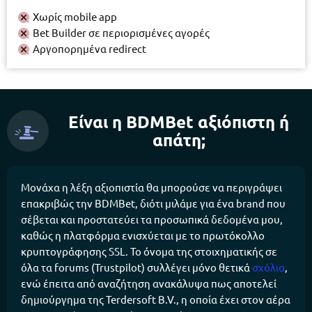
Χωρίς mobile app
Bet Builder σε περιορισμένες αγορές
Αργοπορημένα redirect
Είναι η BDMBet αξιόπιστη ή
απάτη;
Μονάχα η λέξη αξιοπιστία θα μπορούσε να περιγράψει
επακριβώς την BDMBet, διότι μιλάμε για ένα brand που
σέβεται και προστατεύει τα προσωπικά δεδομένα μου,
καθώς η πλατφόρμα ενισχύεται με το πρωτόκολλο
κρυπτογράφησης SSL. Το όνομα της στοιχηματικής σε
όλα τα forums (Trustpilot) συλλέγει μόνο θετικά
σχόλια
,
ενώ έπειτα από αναζήτηση ανακάλυψα πως αποτελεί
δημιούργημα της Terdersoft B.V., η οποία έχει στον αέρα