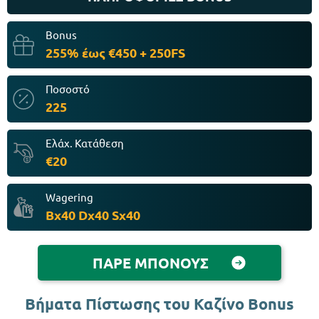
Bonus
255% έως
€450 + 250FS
Ποσοστό
225
Ελάχ. Κατάθεση
€20
Wagering
Bx40 Dx40 Sx40
ΠΑΡΕ ΜΠΟΝΟΥΣ
Βήματα Πίστωσης του Καζίνο Bonus