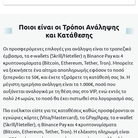
Ποιοι είναι οι Τρόποι Ανάληψης
και Κατάθεσης
Οι προσφερόμενες επιλογές για ανάληψη είναι το τραπεζικό
έμβασμα, τα e-wallets (Skrill/Neteller) η Binance Pay και 4
κρυπτονομίσματα (Bitcoin, Ethereum, Tether, Tron). Μπορείτε
να ξεκινήσετε ένα αίτημα αποπληρωμής εφόσον το ποσό
ξεπερνάει τα 50€, και έχετε τζιράρετε τη κατάθεσή σας 3x. Η
μέγιστη ημερήσια ανάληψη είναι τα 1.000€, ποσό που
αυξάνεται αναλογικά με τη θέση σας στο VIP, ενώ εντός το
πολύ 24 ωρών, το ποσό θα έχει πιστωθεί στο λογαριασμό σας.
Πιο ευέλικτοι είστε για τις καταθέσεις καθώς προσφέρονται οι
εγχώριες κάρτες (Visa/Mastercard), τα GPay/Apay, τα e-wallet
(Skrill/Neteller), η Binance Pay και 4 κρυπτονομίσματα
(Bitcoin, Ethereum, Tether, Tron). Η ελάχιστη πληρωμή είναι